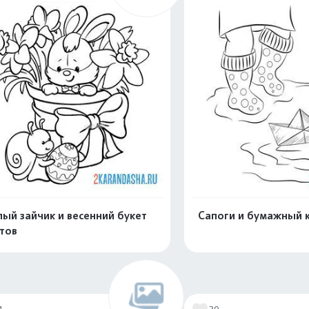
ый зайчик и весенний букет
Сапоги и бумажный 
тов
Раскрасить онлайн
Раскрасить о