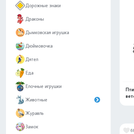
Дорожные знаки
Драконы
Дымковская игрушка
Дюймовочка
Дятел
Еда
Елочные игрушки
Пти
вет
Животные
Журавль
Замок
6