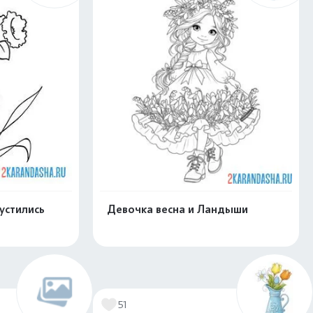
устились
Девочка весна и Ландыши
нлайн
Раскрасить онлайн
51