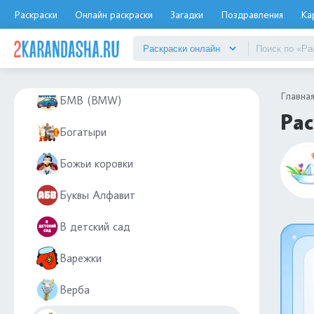
Басик
Раскраски
Онлайн раскраски
Загадки
Поздравления
Ка
Береза
Бетономешалка
Главна
БМВ (BMW)
Рас
Богатыри
Божьи коровки
Буквы Алфавит
В детский сад
Варежки
Верба