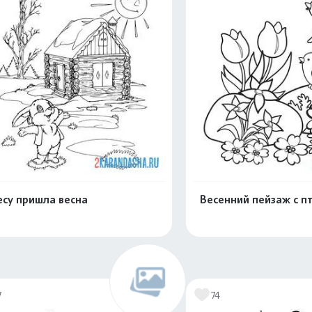
есу пришла весна
Весенний пейзаж с п
Раскрасить онлайн
Раскрасить о
7
74