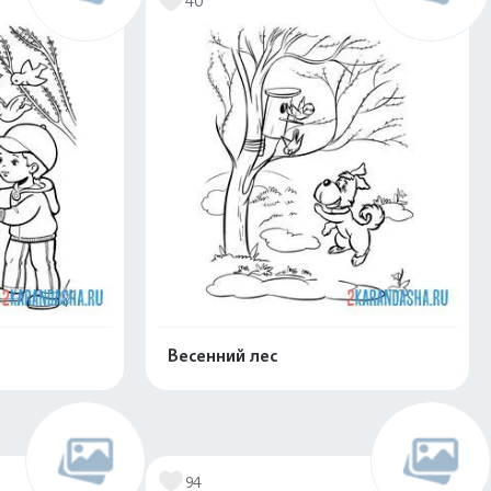
40
Весенний лес
нлайн
Раскрасить онлайн
94