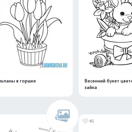
ьпаны в горшке
Весенний букет цвет
зайка
Раскрасить онлайн
Раскрасить о
45