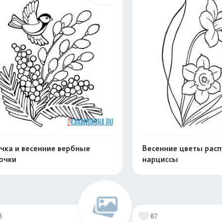
чка и весенние вербные
Весенние цветы расп
очки
нарциссы
Раскрасить онлайн
Раскрасить о
8
87