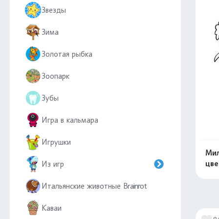
Звезды
Зима
Золотая рыбка
Зоопарк
Зубы
Игра в кальмара
Игрушки
Мил
цве
Из игр
Итальянские животные Brainrot
Каваи