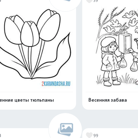
4
39
енние цветы тюльпаны
Весенняя забава
Раскрасить онлайн
Раскрасить о
4
99