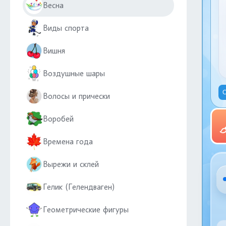
Весна
Виды спорта
Вишня
Воздушные шары
С
Волосы и прически
Воробей
Времена года
Вырежи и склей
Гелик (Гелендваген)
Геометрические фигуры