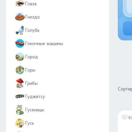
Глаза
Гнездо
Голубь
Гоночные машины
Город
Горы
Грибы
Сортир
Гуджитсу
Гусеницы
6
Гусь