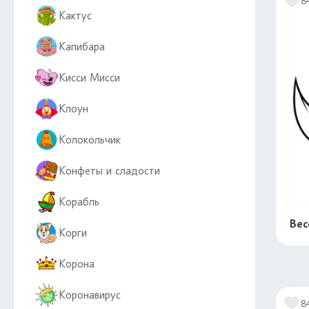
8
Кактус
Капибара
Кисси Мисси
Клоун
Колокольчик
Конфеты и сладости
Корабль
Вес
Корги
Корона
Коронавирус
8