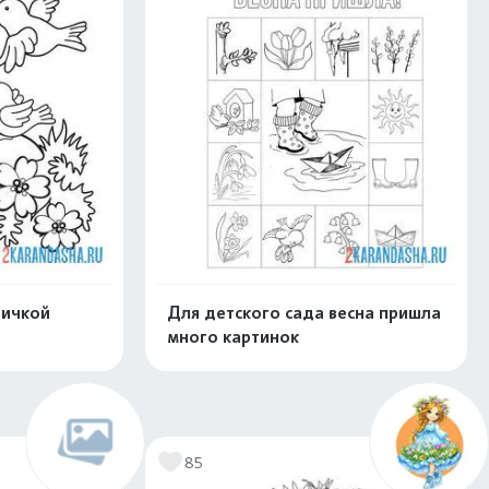
тичкой
Для детского сада весна пришла
много картинок
нлайн
Раскрасить онлайн
85