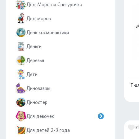
Дед Мороз и Снегурочка
Дед мороз
День космонавтики
Деньги
Деревья
Дети
Тюл
Динозавры
Диностер
Для девочек
31
Для детей 2-3 года