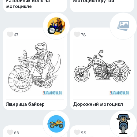
Разбойник Волк на
Мотоцикл крутой
мотоцикле
47
78
Ящерица байкер
Дорожный мотоцикл
66
98