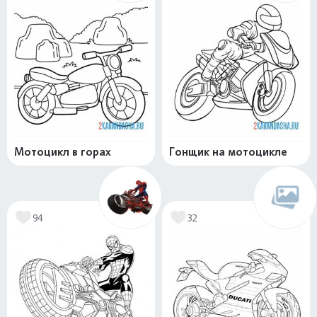
Мотоцикл в горах
Гонщик на мотоцикле
94
32