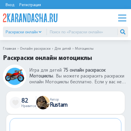
Вход
Регистрация
Главная
Онлайн раскраски
Для детей
Мотоциклы
Раскраски онлайн мотоциклы
Игра для детей
75 онлайн раскрасок
Мотоциклы
. Вы можете раскрасить раскраски
онлайн Мотоциклы бесплатно. Если у вас нет
принтера, то вы можете воспользоваться
нашим сервисом, где лучшие раскраски онлайн
Мотоциклы. Можете отправить ссылку другу и
82
Автор
Rustam
вместе играть в раскраски-онлайн. В каталоге
Нравится
большой выбор раскрасок-онлайн для детей
разных возрастов.