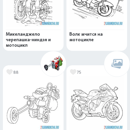
Микеланджело
Волк мчится на
черепашка-ниндзя и
мотоцикле
мотоцикл
88
75