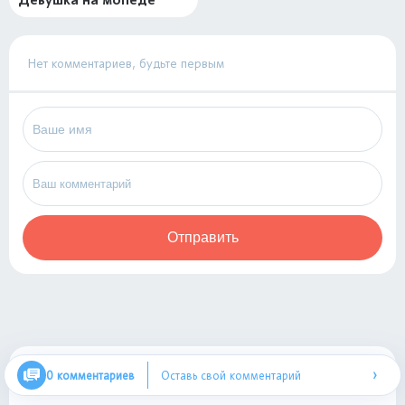
Нет комментариев, будьте первым
Отправить
›
Новые онлайн раскраски
0 комментариев
Оставь свой комментарий