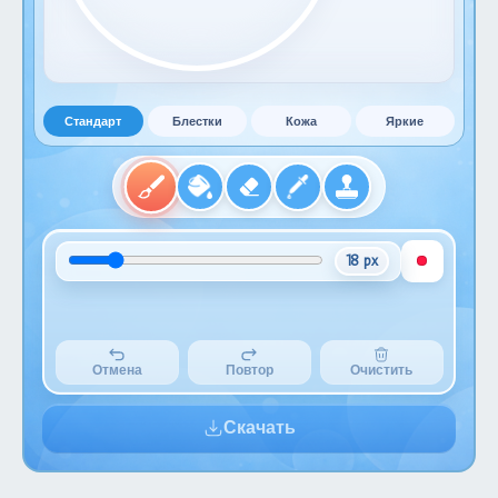
Стандарт
Блестки
Кожа
Яркие
18 px
Отмена
Повтор
Очистить
Скачать