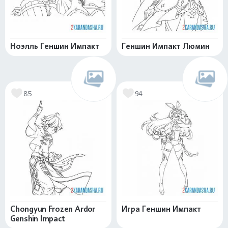
Ноэлль Геншин Импакт
Геншин Импакт Люмин
85
94
Chongyun Frozen Ardor
Игра Геншин Импакт
Genshin Impact