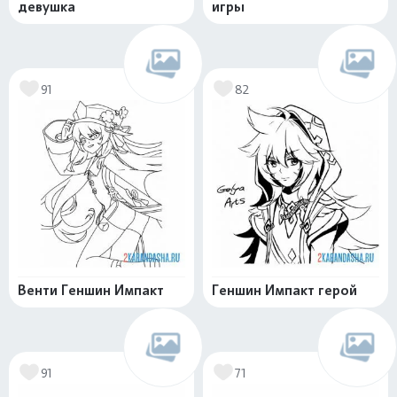
девушка
игры
91
82
Венти Геншин Импакт
Геншин Импакт герой
91
71