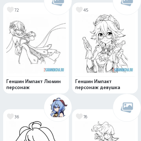
72
45
Геншин Импакт Люмин
Геншин Импакт
персонаж
персонаж девушка
36
76