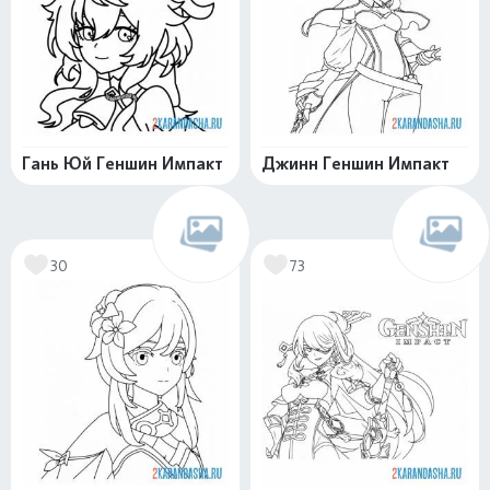
Гань Юй Геншин Импакт
Джинн Геншин Импакт
30
73