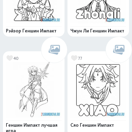
Рэйзор Геншин Импакт
Чжун Ли Геншин Импакт
40
77
Геншин Импакт лучшая
Сяо Геншин Импакт
игра