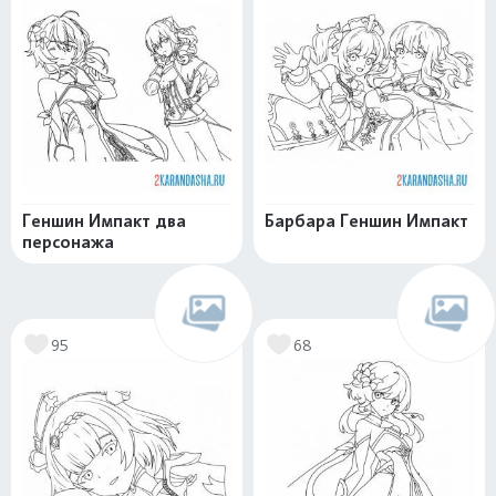
Геншин Импакт два
Барбара Геншин Импакт
персонажа
95
68