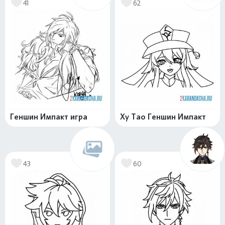
41
62
Геншин Импакт игра
Ху Тао Геншин Импакт
43
60