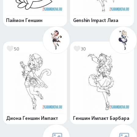
Паймон Геншин
Genshin Impact Лиза
50
30
Диона Геншин Импакт
Геншин Импакт Барбара