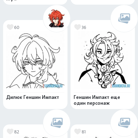
60
36
Дилюк Геншин Импакт
Геншин Импакт еще
один персонаж
82
81