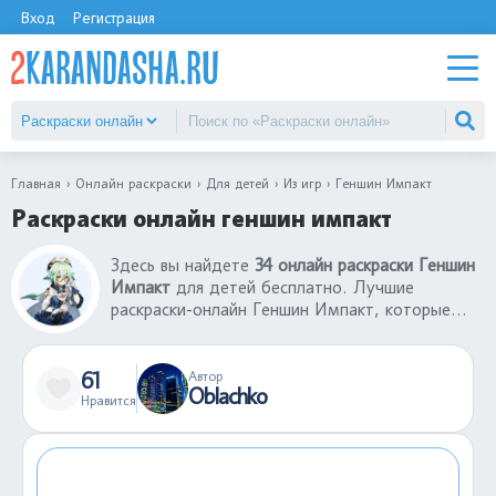
Вход
Регистрация
Главная
Онлайн раскраски
Для детей
Из игр
Геншин Импакт
Раскраски онлайн геншин импакт
Здесь вы найдете
34 онлайн раскраски Геншин
Импакт
для детей бесплатно. Лучшие
раскраски-онлайн Геншин Импакт, которые
понравятся любому ребенку. Если
раскрашенная картинка вам понравилась, вы
можете поделиться ею с другими
61
Автор
Oblachko
пользователями, которые тоже захотят
Нравится
раскрасить онлайн раскраски Геншин Импакт.
Это отличная игра, поднимающая настроение.