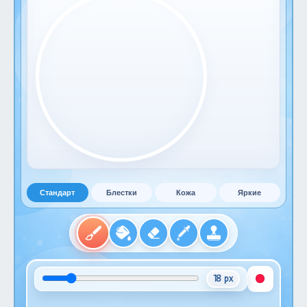
Стандарт
Блестки
Кожа
Яркие
18 px