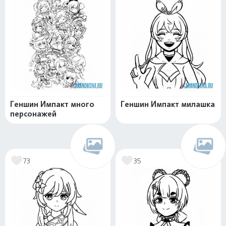
Геншин Импакт много
Геншин Импакт милашка
персонажей
73
35