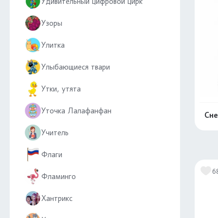
Удивительный цифровой цирк
Узоры
Улитка
Улыбающиеся твари
Утки, утята
Уточка Лалафанфан
Сне
Учитель
Флаги
6
Фламинго
Хантрикс