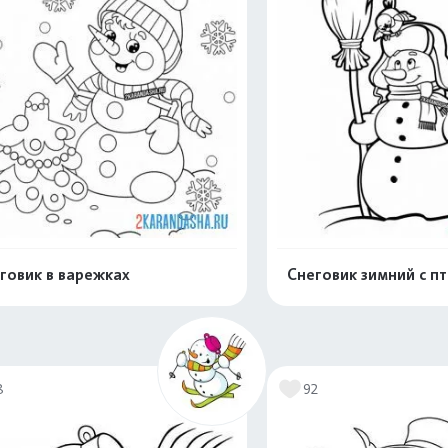
говик в варежках
Снеговик зимний с п
Раскрасить онлайн
Раскрасить о
8
92