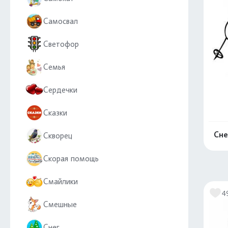
Самосвал
Светофор
Семья
Сердечки
Сказки
Сне
Скворец
Скорая помощь
Смайлики
4
Смешные
Снег