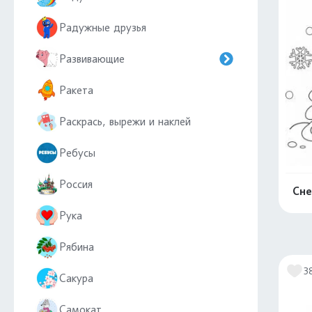
Радужные друзья
Развивающие
Ракета
Раскрась, вырежи и наклей
Ребусы
Россия
Сне
Рука
Рябина
3
Сакура
Самокат