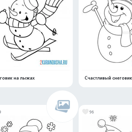
говик на лыжах
Счастливый снеговик
Раскрасить онлайн
Раскрасить о
9
96