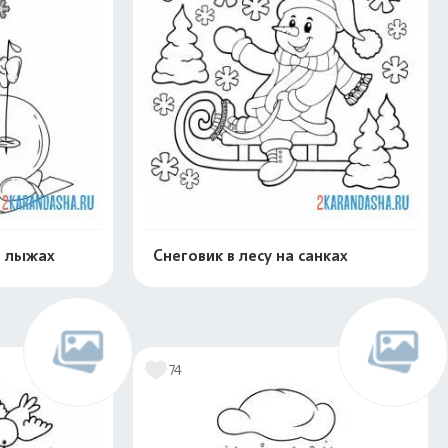
а лыжах
Снеговик в лесу на санках
нлайн
Раскрасить онлайн
74