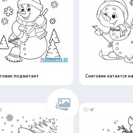
говик подметает
Снеговик катается н
Раскрасить онлайн
Раскрасить о
0
47