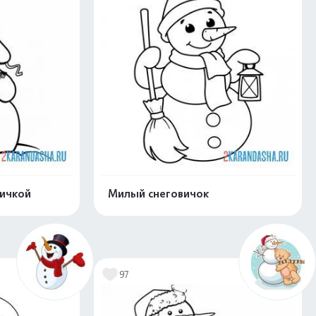
тичкой
Милый снеговичок
нлайн
Раскрасить онлайн
97