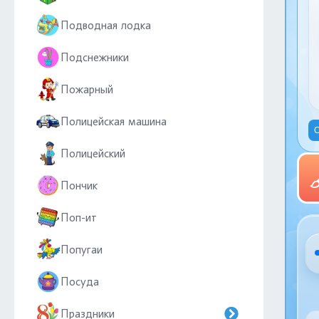
Подводная лодка
Подснежники
Пожарный
Полицейская машина
С
Полицейский
Пончик
Поп-ит
Попугаи
Посуда
Праздники