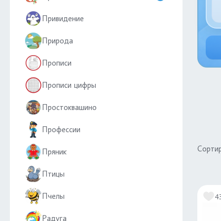
Привидение
Природа
Прописи
Прописи цифры
Простоквашино
Профессии
Сортир
Пряник
Птицы
Пчелы
4
Радуга