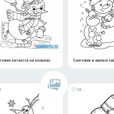
говик катается на коньках
Снеговик и милые за
Раскрасить онлайн
Раскрасить о
8
58