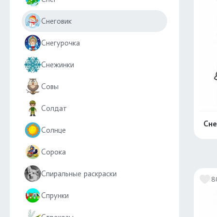
Снеговик
Снегурочка
Снежинки
Совы
Солдат
Сне
Солнце
Сорока
Спиральные раскраски
8
Спрунки