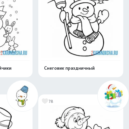
йчики
Снеговик праздничный
нлайн
Раскрасить онлайн
78