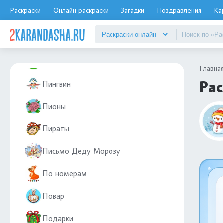
Раскраски
Онлайн раскраски
Загадки
Поздравления
Ка
ПДД
Пейзаж
Петух
Главна
Рас
Пингвин
Пионы
Пираты
Письмо Деду Морозу
По номерам
Повар
Подарки