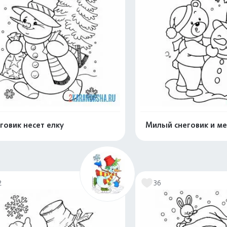
говик несет елку
Милый снеговик и м
Раскрасить онлайн
Раскрасить о
2
36