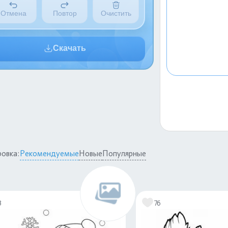
Отмена
Повтор
Очистить
Скачать
овка:
Рекомендуемые
Новые
Популярные
3
76