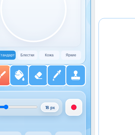
тандарт
Блестки
Кожа
Яркие
18 px