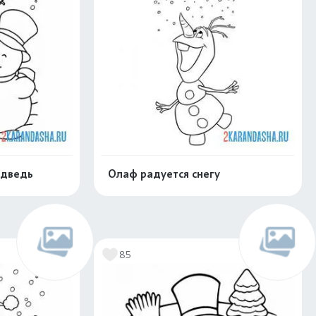
едведь
Олаф радуется снегу
нлайн
Раскрасить онлайн
85