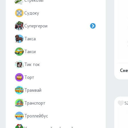
Стрекозы
Судоку
Супергерои
Такса
Такси
Тик ток
Сне
Торт
Трамвай
Транспорт
5
Троллейбус