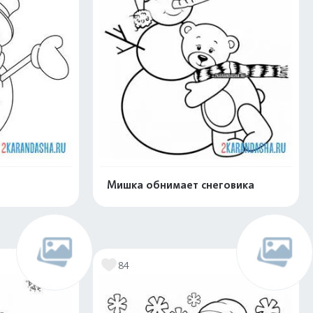
Мишка обнимает снеговика
нлайн
Раскрасить онлайн
84