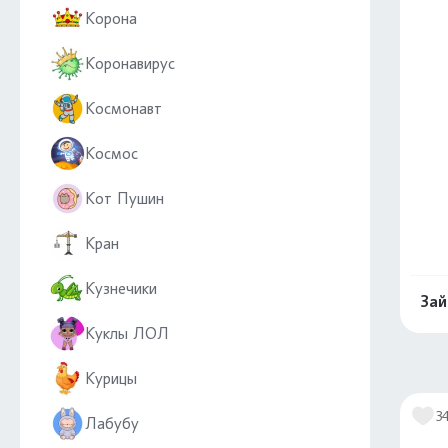
Корона
Коронавирус
Космонавт
Космос
Кот Пушин
Кран
Кузнечики
Зай
Куклы ЛОЛ
Курицы
3
Лабубу