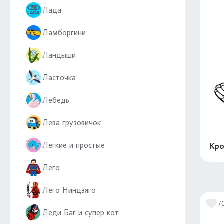
Лада
Ламборгини
Ландыши
Ласточка
Лебедь
Лева грузовичок
Легкие и простые
Кро
Лего
Лего Ниндзяго
7
Леди Баг и супер кот