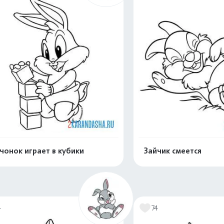
чонок играет в кубики
Зайчик смеется
Раскрасить онлайн
Раскрасить о
4
74