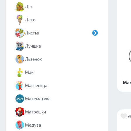
Лес
Лето
Листья
Лучшие
Львенок
Май
Мал
Масленица
Математика
Матрешки
9
Медуза