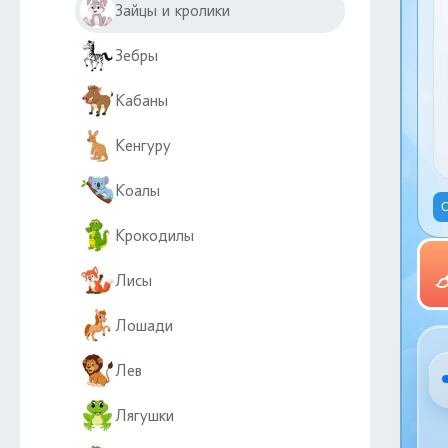
Зайцы и кролики
Зебры
Кабаны
Кенгуру
Коалы
С
Крокодилы
Лисы
Лошади
Лев
Лягушки