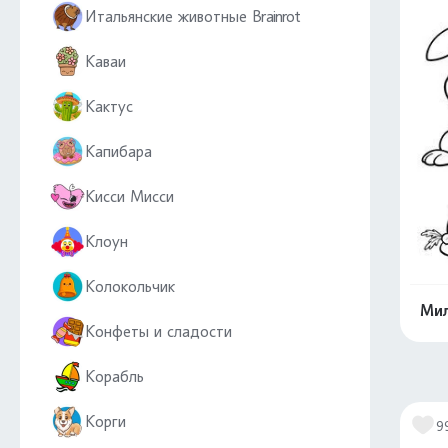
Итальянские животные Brainrot
Каваи
Кактус
Капибара
Кисси Мисси
Клоун
Колокольчик
Мил
Конфеты и сладости
Корабль
Корги
9