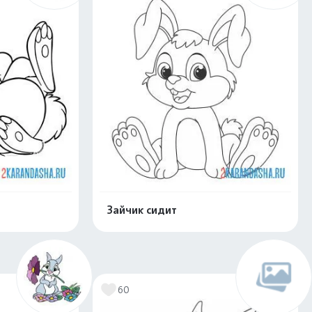
Зайчик сидит
нлайн
Раскрасить онлайн
60