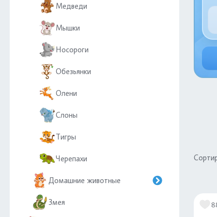
Медведи
Мышки
Носороги
Обезьянки
Олени
Слоны
Тигры
Сортир
Черепахи
Домашние животные
Змея
8