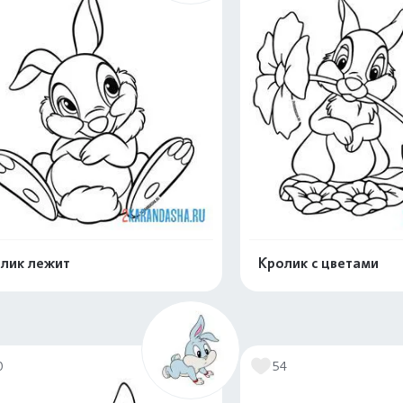
лик лежит
Кролик с цветами
Раскрасить онлайн
Раскрасить о
0
54