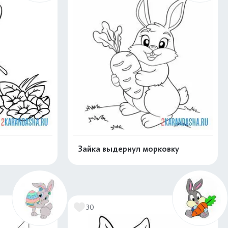
Зайка выдернул морковку
нлайн
Раскрасить онлайн
30