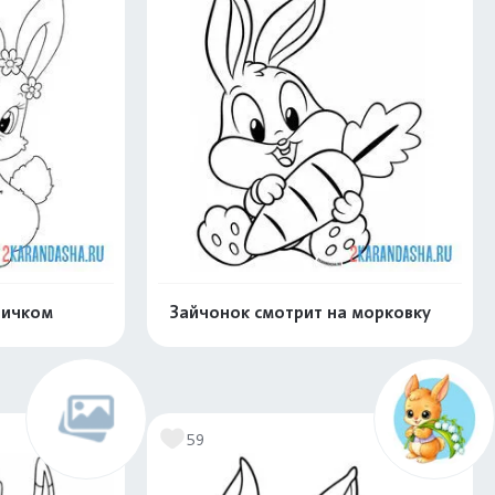
яичком
Зайчонок смотрит на морковку
нлайн
Раскрасить онлайн
59