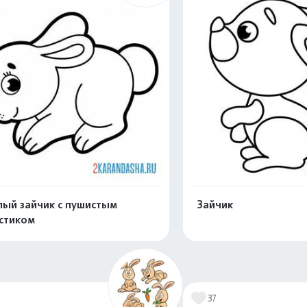
ый зайчик с пушистым
Зайчик
стиком
Раскрасить онлайн
Раскрасить о
7
37