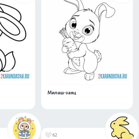
Милаш-заяц
нлайн
Раскрасить онлайн
62