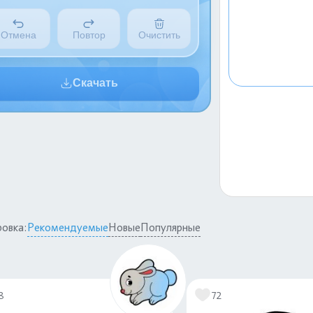
Отмена
Повтор
Очистить
Скачать
овка:
Рекомендуемые
Новые
Популярные
8
72