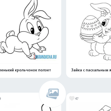
енький крольчонок ползет
Зайка с пасхальным 
Раскрасить онлайн
Раскрасить о
9
47