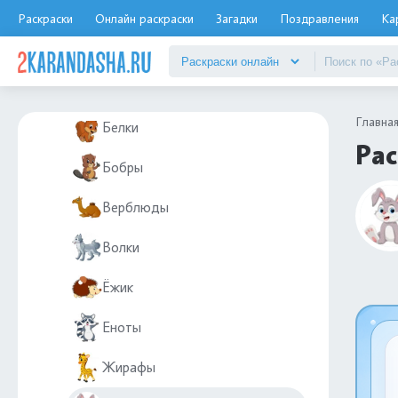
Животные
Раскраски
Онлайн раскраски
Загадки
Поздравления
Ка
Дикие животные
Бегемоты
Главна
Белки
Рас
Бобры
Верблюды
Волки
Ёжик
Еноты
Жирафы