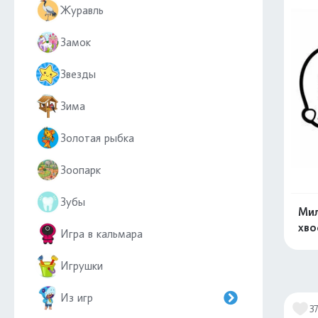
Журавль
Замок
Звезды
Зима
Золотая рыбка
Зоопарк
Зубы
Мил
хво
Игра в кальмара
Игрушки
Из игр
3