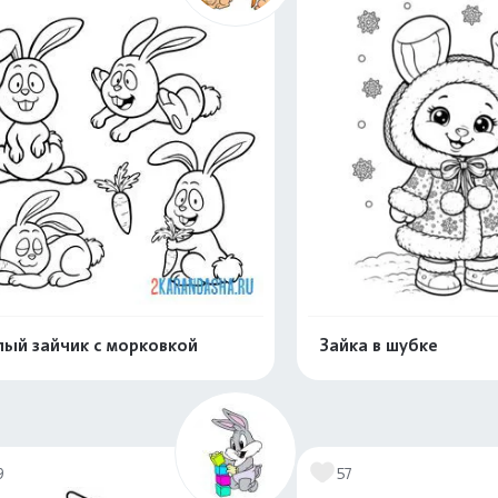
ый зайчик с морковкой
Зайка в шубке
Раскрасить онлайн
Раскрасить о
9
57