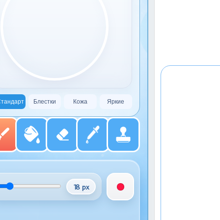
тандарт
Блестки
Кожа
Яркие
18 px