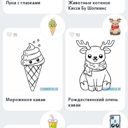
Луна с глазками
Животные котенок
Кисси Бу Шопкинс
35
92
Мороженое каваи
Рождественский олень
каваи