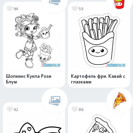
94
59
Шопкинс Кукла Рози
Картофель фри. Кавай с
Блум
глазками
42
86