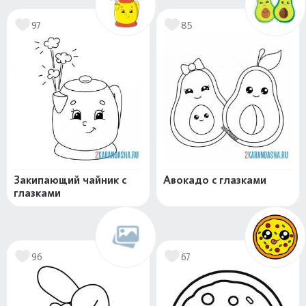
97
85
Закипающий чайник с
Авокадо с глазками
глазками
96
67