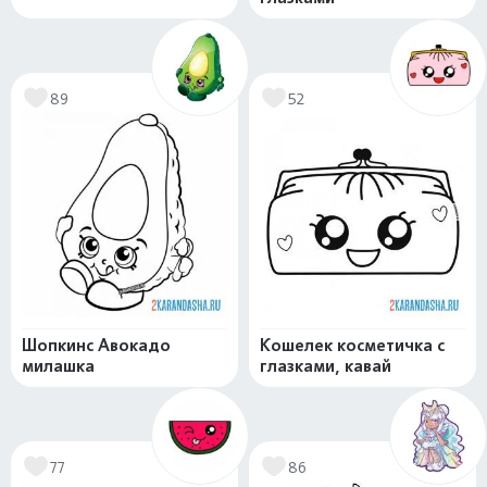
89
52
Шопкинс Авокадо
Кошелек косметичка с
милашка
глазками, кавай
77
86