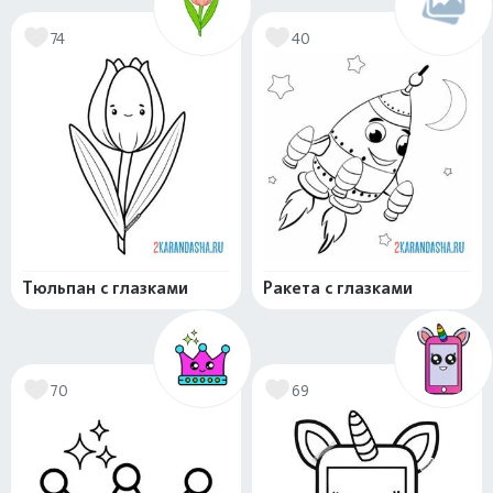
74
40
Тюльпан с глазками
Ракета с глазками
70
69