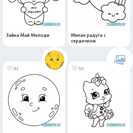
Зайка Май Мелоди
Милая радуга с
сердечком
82
50