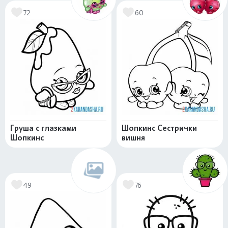
72
60
Груша с глазками
Шопкинс Сестрички
Шопкинс
вишня
49
76