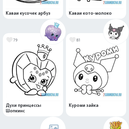
Каваи кусочек арбуз
Каваи кото-молоко
79
81
Духи принцессы
Куроми зайка
Шопкинс