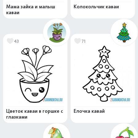
Мама зайка и малыш
Колокольчик каваи
каваи
43
71
Цветок каваи в горшке с
Елочка кавай
глазками