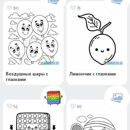
80
76
Воздушные шары с
Лимончик с глазками
глазками
52
60