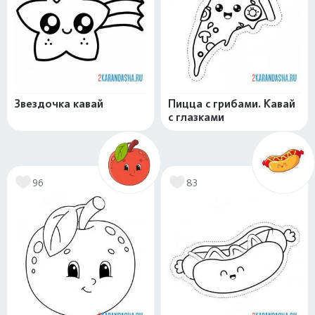
Звездочка кавай
Пицца с грибами. Кавай
с глазками
96
83