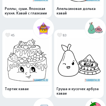
Роллы, суши. Японская
Апельсиновая долька
кухня. Кавай с глазками
кавай
45
83
Тортик каваи
Груша и кусочек арбуза
каваи