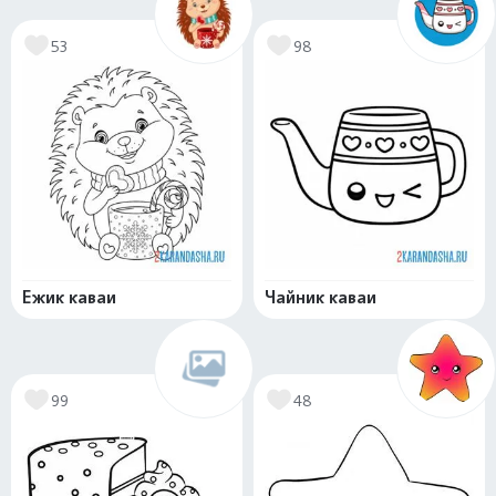
53
98
Ежик каваи
Чайник каваи
99
48