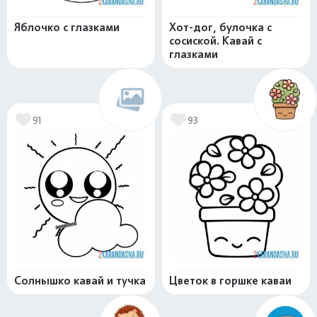
Яблочко с глазками
Хот-дог, булочка с
сосиской. Кавай с
глазками
91
93
Солнышко кавай и тучка
Цветок в горшке каваи