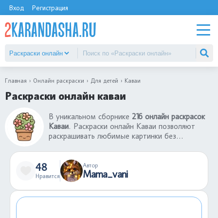
Вход
Регистрация
Главная
Онлайн раскраски
Для детей
Каваи
Раскраски онлайн каваи
В уникальном сборнике
216 онлайн раскрасок
Каваи
. Раскраски онлайн Каваи позволяют
раскрашивать любимые картинки без
использования принтера и красок. Раскраски
онлайн - отличный способ начать творить
здесь и сейчас. Большой выбор раскрасок
48
Автор
Mama_vani
онлайн Каваи понравятся детям любого
Нравится
возраста. Можно экспериментировать,
смешивая разные цвета, не боясь испортить
раскраску, ведь любое действие можно
отменить.