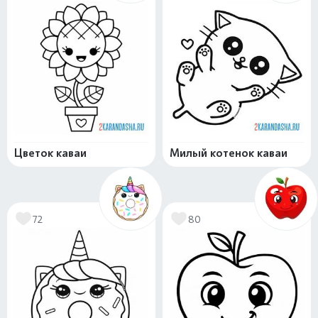
Цветок каваи
Милый котенок каваи
72
80