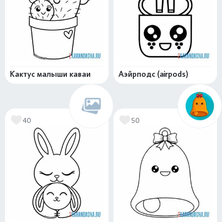
Кактус малыши каваи
Аэйрподс (airpods)
40
50