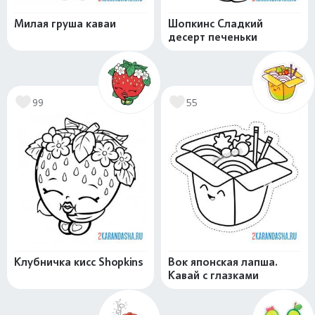
Милая груша каваи
Шопкинс Сладкий
десерт печеньки
99
55
Клубничка кисс Shopkins
Вок японская лапша.
Кавай с глазками