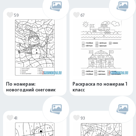
59
67
По номерам:
Раскраска по номерам 1
новогодний снеговик
класс
41
93