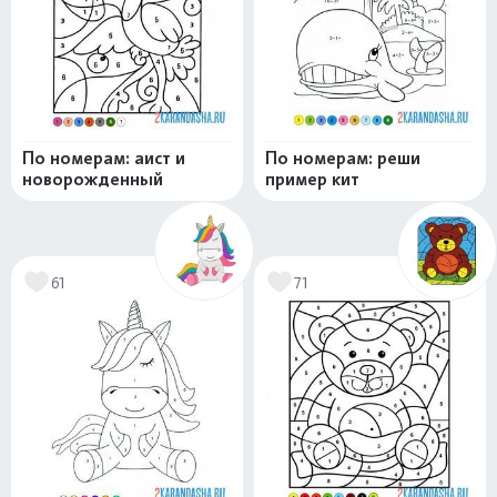
По номерам: аист и
По номерам: реши
новорожденный
пример кит
61
71