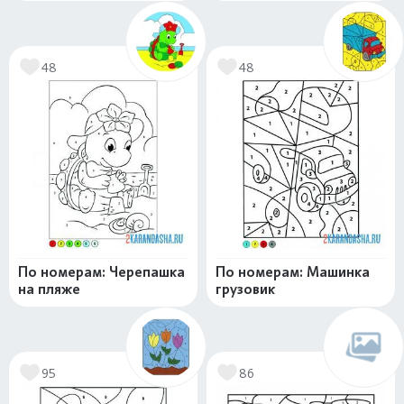
48
48
По номерам: Черепашка
По номерам: Машинка
на пляже
грузовик
95
86