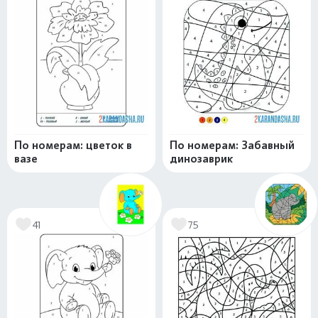
По номерам: цветок в
По номерам: Забавный
вазе
динозаврик
41
75