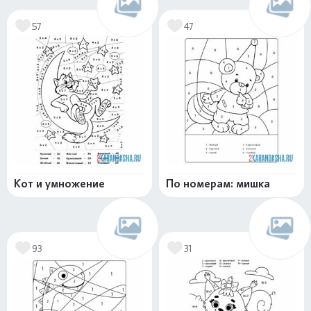
57
47
Кот и умножение
По номерам: мишка
93
31