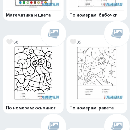
Математика и цвета
По номерам: бабочки
88
35
По номерам: осьминог
По номерам: ракета