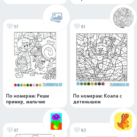
57
81
По номерам: Реши
По номерам: Коала с
пример, мальчик
детенышем
67
83