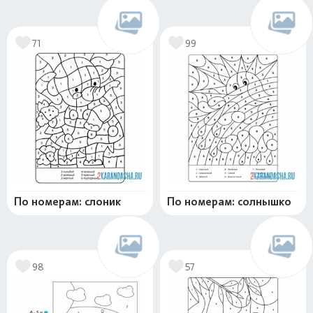
71
99
По номерам: слоник
По номерам: солнышко
98
57