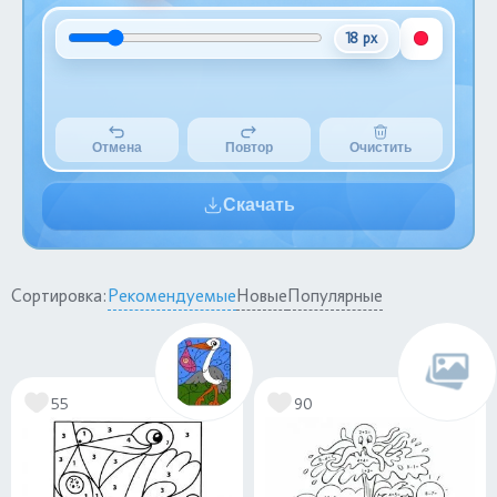
18 px
Отмена
Повтор
Очистить
Скачать
Сортировка:
Рекомендуемые
Новые
Популярные
55
90