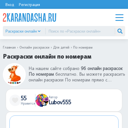
Вход
Регистрация
Главная
Онлайн раскраски
Для детей
По номерам
Раскраски онлайн по номерам
На нашем сайте собрано
96 онлайн раскрасок
По номерам
бесплатно. Вы можете раскрасить
онлайн раскраски По номерам прямо с
телефона и компьютера. Теперь не нужно
ждать, когда придешь домой, играйте в
раскраски-онлайн вместе с друзьями в любое
55
Автор
Lubov555
время. Раскраски онлайн - хороший способ
Нравится
провести время с пользой. Если понравились
раскраски онлайн По номерам, оставьте свой
комментарий.