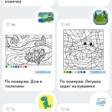
кошечка
96
67
По номерам: Дом и
По номерам: Лягушка
тюльпаны
сидит на кувшинке
72
51