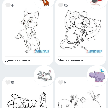
44
50
Девочка лиса
Милая мышка
57
94