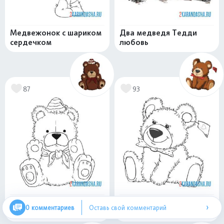
Медвежонок с шариком
Два медведя Тедди
сердечком
любовь
87
93
Мягкий плюшевый
Игрушка плюшевый
›
0 комментариев
Оставь свой комментарий
медведь
мишка