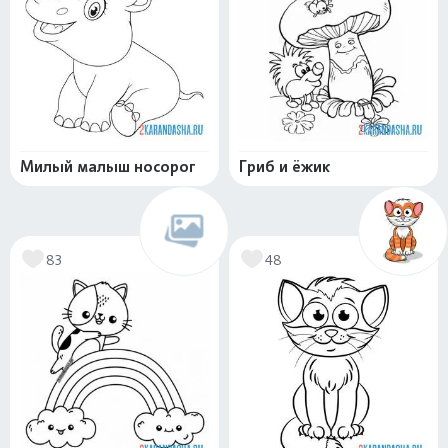
Милый малыш носорог
Гриб и ёжик
83
48