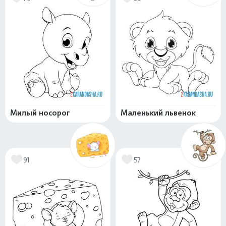
Милый носорог
Маленький львенок
91
57