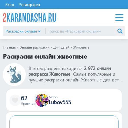
Вход
Регистрация
Главная
Онлайн раскраски
Для детей
Животные
Раскраски онлайн животные
В этом разделе находится
2 972 онлайн
раскраски Животные
. Самые популярные и
лучшие раскраски онлайн Животные для детей.
Ребенок может бесплатно раскрасить
раскраски онлайн Животные без ограничений.
Для такой онлайн игры требуется только
62
Автор
Lubov555
фантазия и время. В раскраски онлайн
Нравится
Животные можно играть на телефон или
компьютере. Если случайно залили не тем
цветом кусочек картинки, всегда можно
отменить действие.