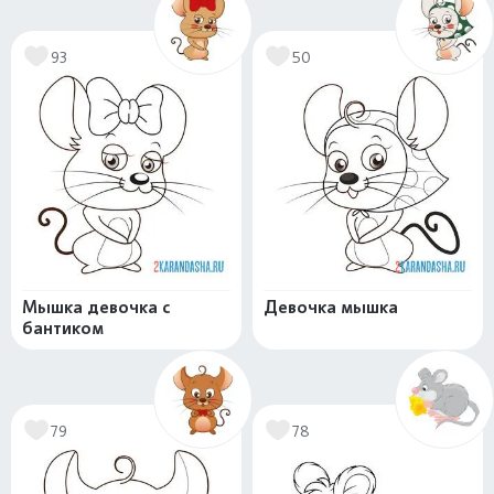
93
50
Мышка девочка с
Девочка мышка
бантиком
79
78