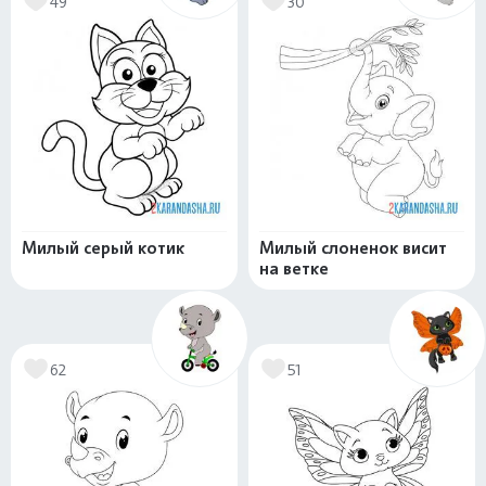
49
30
Милый серый котик
Милый слоненок висит
на ветке
62
51