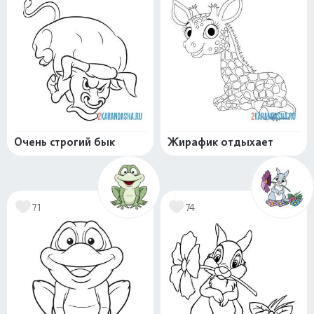
Очень строгий бык
Жирафик отдыхает
71
74