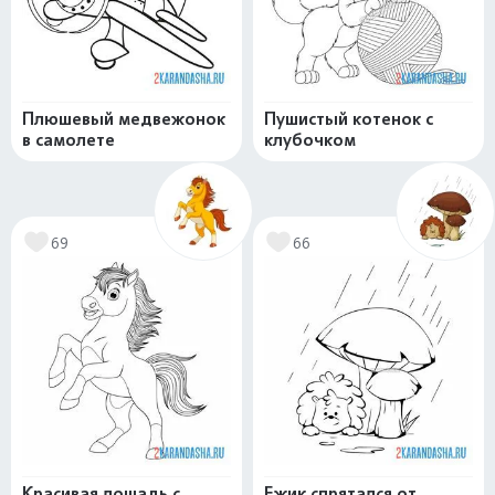
Плюшевый медвежонок
Пушистый котенок с
в самолете
клубочком
69
66
Красивая лошадь с
Ежик спрятался от