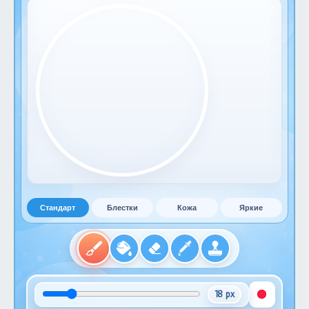
Стандарт
Блестки
Кожа
Яркие
18 px