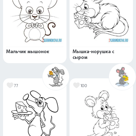
Мальчик мышонок
Мышка-норушка с
сыром
77
100