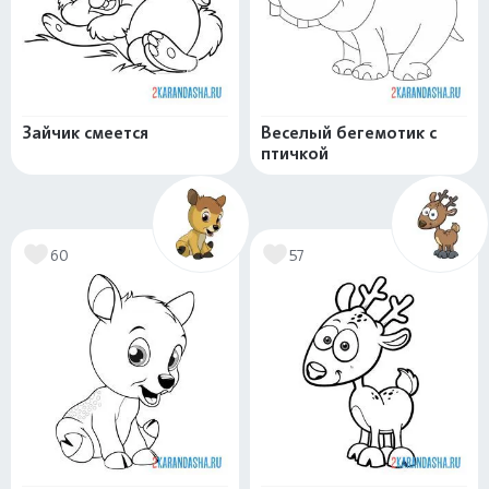
Зайчик смеется
Веселый бегемотик с
птичкой
60
57