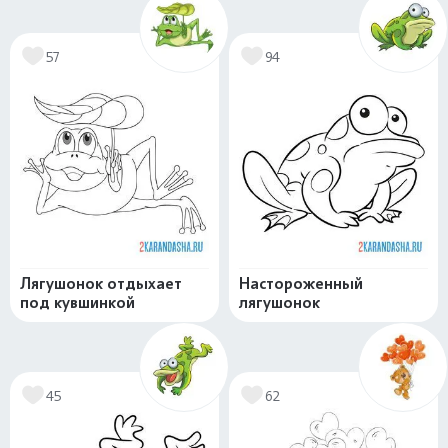
57
94
Лягушонок отдыхает
Настороженный
под кувшинкой
лягушонок
45
62