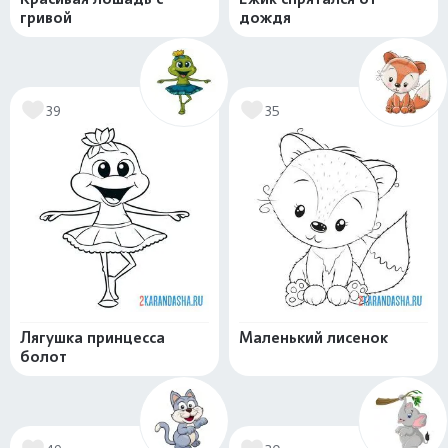
гривой
дождя
39
35
Лягушка принцесса
Маленький лисенок
болот