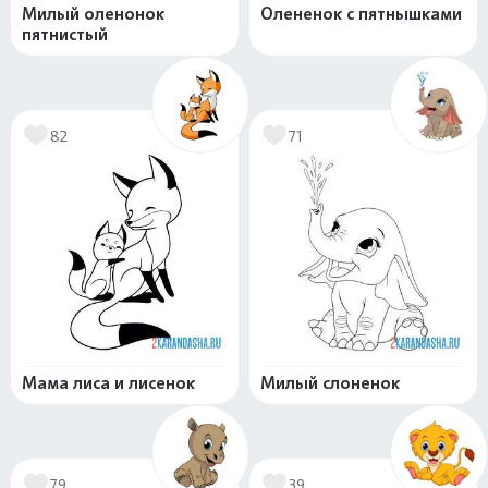
Милый оленонок
Олененок с пятнышками
пятнистый
82
71
Мама лиса и лисенок
Милый слоненок
79
39