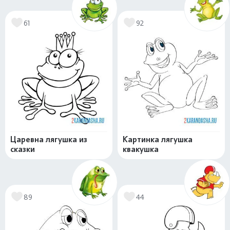
61
92
Царевна лягушка из
Картинка лягушка
сказки
квакушка
89
44