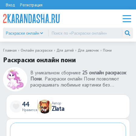
Вход
Регистрация
Главная
Онлайн раскраски
Для детей
Для девочек
Пони
Раскраски онлайн пони
В уникальном сборнике
25 онлайн раскрасок
Пони
. Раскраски онлайн Пони позволяют
раскрашивать любимые картинки без
использования принтера и красок. Раскраски
онлайн - отличный способ начать творить
здесь и сейчас. Большой выбор раскрасок
44
Автор
Zlata
онлайн Пони понравятся детям любого
Нравится
возраста. Можно экспериментировать,
смешивая разные цвета, не боясь испортить
раскраску, ведь любое действие можно
отменить.