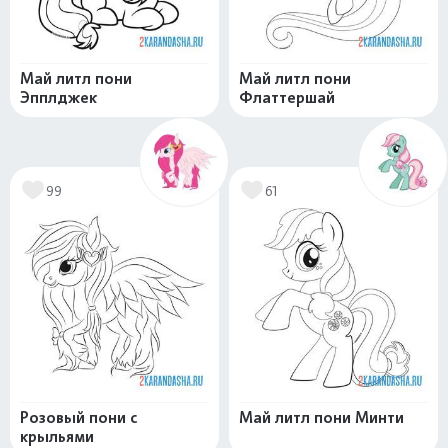
Май литл пони
Май литл пони
Эпплджек
Флаттершай
99
61
Розовый пони с
Май литл пони Минти
крыльями