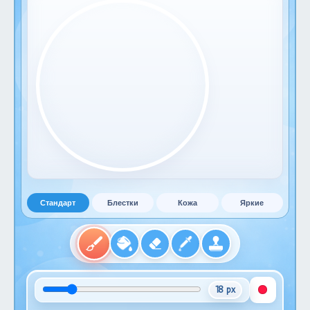
Стандарт
Блестки
Кожа
Яркие
18 px