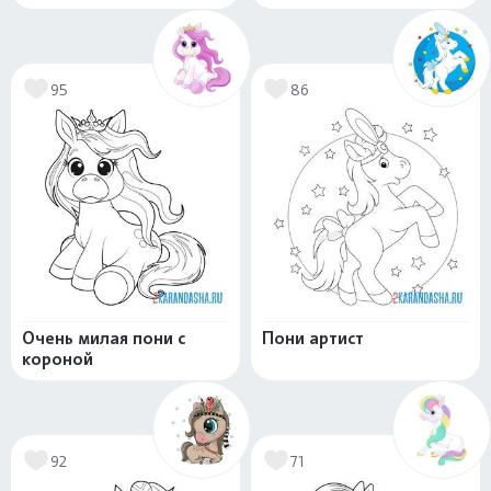
95
86
Очень милая пони с
Пони артист
короной
92
71