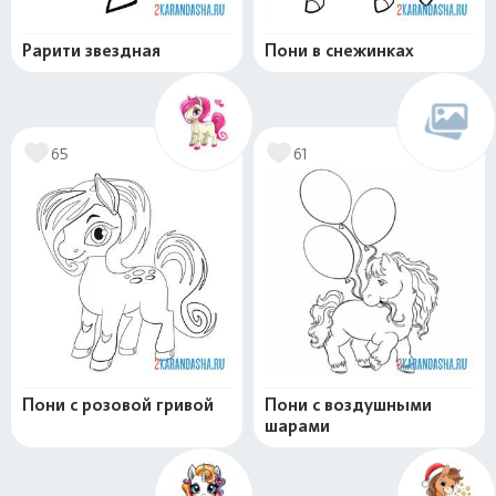
Рарити звездная
Пони в снежинках
65
61
Пони с розовой гривой
Пони с воздушными
шарами