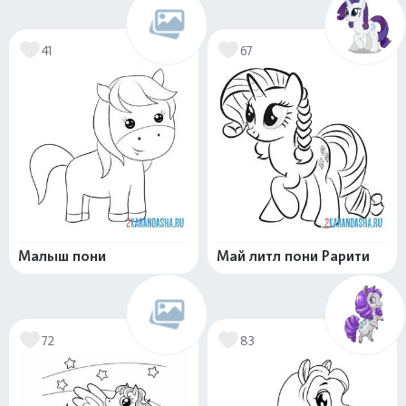
41
67
Малыш пони
Май литл пони Рарити
72
83