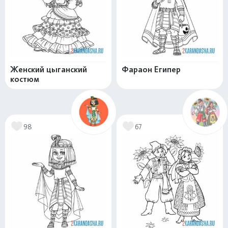
Женский цыганский
Фараон Египер
костюм
98
67