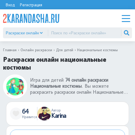
Вход
Регистрация
Главная
Онлайн раскраски
Для детей
Национальные костюмы
Раскраски онлайн национальные
костюмы
Игра для детей
74 онлайн раскраски
Национальные костюмы
. Вы можете
раскрасить раскраски онлайн Национальные
костюмы бесплатно. Если у вас нет принтера,
то вы можете воспользоваться нашим
сервисом, где лучшие раскраски онлайн
64
Автор
Karina
Национальные костюмы. Можете отправить
Нравится
ссылку другу и вместе играть в раскраски-
онлайн. В каталоге большой выбор раскрасок-
онлайн для детей разных возрастов.