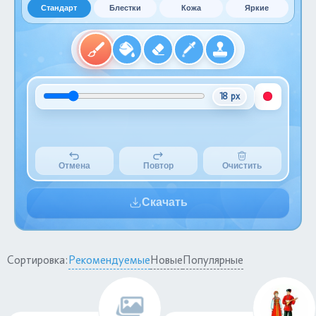
Стандарт
Блестки
Кожа
Яркие
18 px
Отмена
Повтор
Очистить
Скачать
Сортировка:
Рекомендуемые
Новые
Популярные