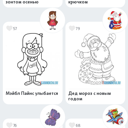
зонтом осенью
крючком
57
79
Мэйбл Пайнс улыбается
Дед мороз с новым
годом
76
68