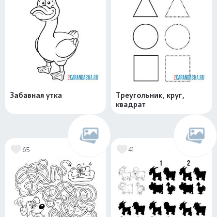
Забавная утка
Треугольник, круг,
квадрат
65
41