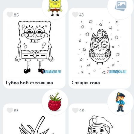
85
43
Губка Боб стесняшка
Спящая сова
83
48