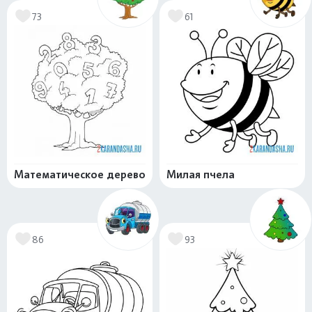
73
61
Математическое дерево
Милая пчела
86
93