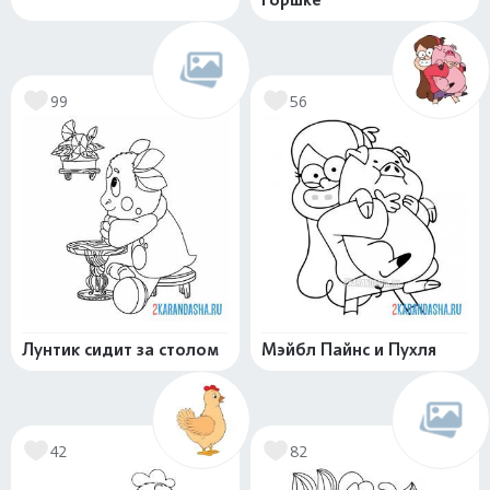
99
56
Лунтик сидит за столом
Мэйбл Пайнс и Пухля
42
82