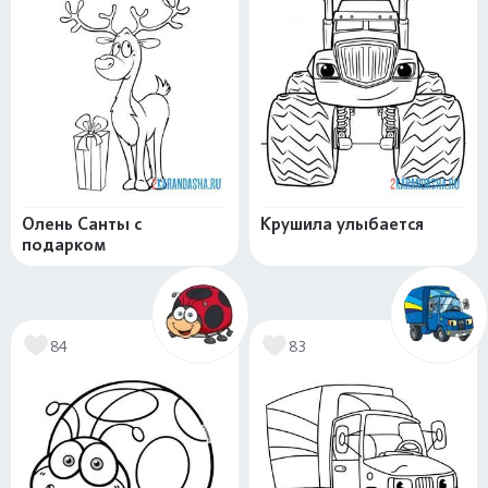
Олень Санты с
Крушила улыбается
подарком
84
83