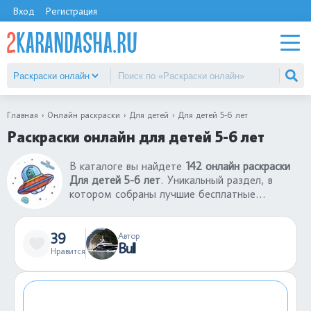
Вход
Регистрация
Главная
Онлайн раскраски
Для детей
Для детей 5-6 лет
Раскраски онлайн для детей 5-6 лет
В каталоге вы найдете
142 онлайн раскраски
Для детей 5-6 лет
. Уникальный раздел, в
котором собраны лучшие бесплатные
раскраски онлайн Для детей 5-6 лет.
Интерфейс игры настолько понятен, что любой
ребенок без проблем сможет раскрасить
39
Автор
Bull
понравившуюся картинку из раздела раскраски
Нравится
онлайн Для детей 5-6 лет. Готовую
раскрашенную картинку можно сохранить себе
на компьютер или поделиться ею с другими
пользователями сайта.