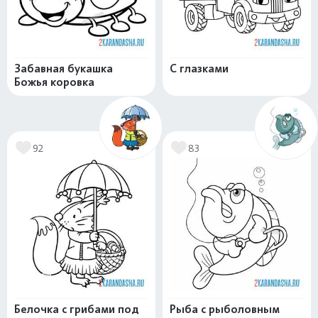
Забавная букашка
С глазками
Божья коровка
92
83
Белочка с грибами под
Рыба с рыболовным