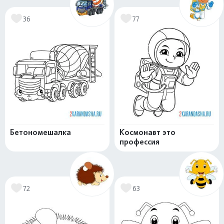
36
77
Бетономешалка
Космонавт это
профессия
72
63