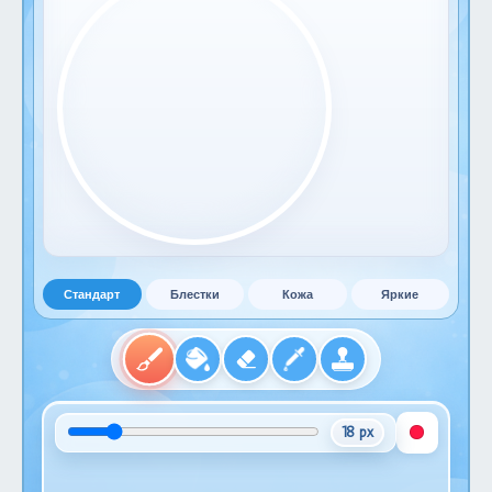
Стандарт
Блестки
Кожа
Яркие
18 px