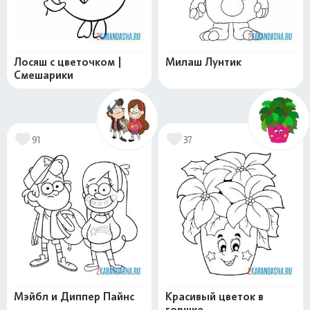
Лосяш с цветочком |
Милаш Лунтик
Смешарики
91
37
Мэйбл и Диппер Пайнс
Красивый цветок в
горшке