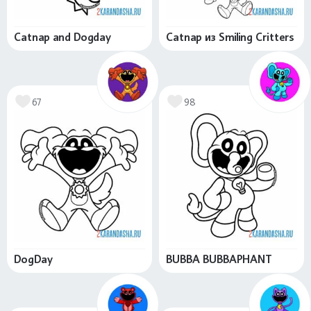
Catnap and Dogday
Catnap из Smiling Critters
67
98
DogDay
BUBBA BUBBAPHANT