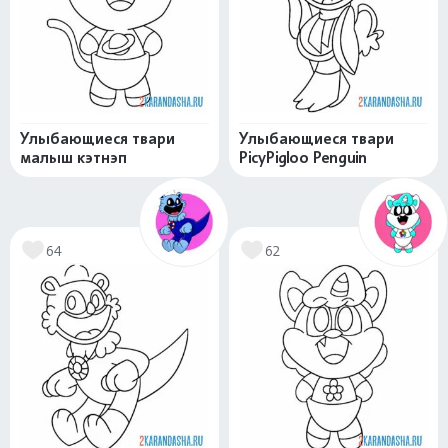
Улыбающиеся твари
Улыбающиеся твари
малыш кэтнэп
PicyPigloo Penguin
64
62