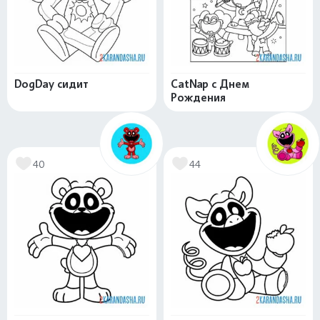
DogDay сидит
CatNap с Днем
Рождения
40
44