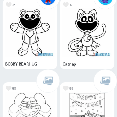
76
37
BOBBY BEARHUG
Catnap
93
99