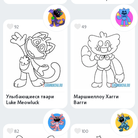
92
49
Улыбающиеся твари
Маршмеллоу Хагги
Luke Meowluck
Вагги
82
100