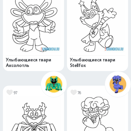
Улыбающиеся твари
Улыбающиеся твари
Аксолотль
Stellfox
97
76