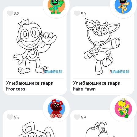
82
59
Улыбающиеся твари
Улыбающиеся твари
Froncess
Faire Fawn
55
59