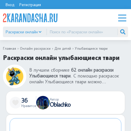
Вход
Регистрация
Главная
Онлайн раскраски
Для детей
Улыбающиеся твари
Раскраски онлайн улыбающиеся твари
В лучшем сборнике
62 онлайн раскраски
Улыбающиеся твари
. С помощью раскрасок
онлайн Улыбающиеся твари можно
раскрашивать бесконечное количество раз
одну и ту же картинку, создавая новый
шедевр. Раскраски онлайн Улыбающиеся твари
36
Автор
Oblachko
- это отличный способ развивать творческие
Нравится
способности ребенка. Если у вас есть телефон
или ноутбук, вы можете развлечь ребенка с
помощью раскрасок онлайн Улыбающиеся
твари в любом уголке земного шара, в любой