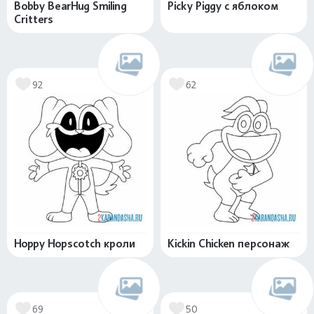
Bobby BearHug Smiling
Picky Piggy с яблоком
Critters
92
62
Hoppy Hopscotch кроли
Kickin Chicken персонаж
69
50