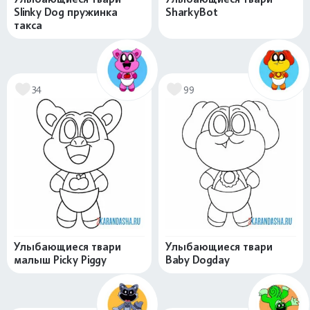
Slinky Dog пружинка
SharkyBot
такса
34
99
Улыбающиеся твари
Улыбающиеся твари
малыш Picky Piggy
Baby Dogday