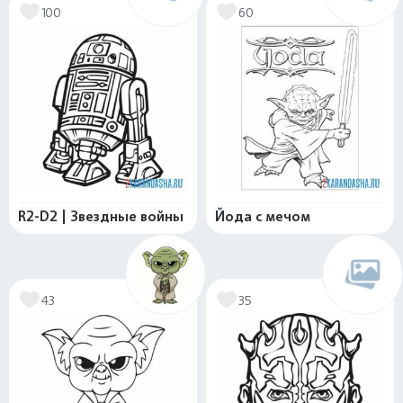
100
60
R2-D2 | Звездные войны
Йода с мечом
43
35