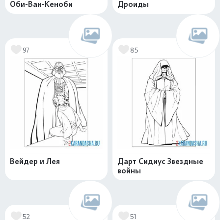
Оби-Ван-Кеноби
Дроиды
97
85
Вейдер и Лея
Дарт Сидиус Звездные
войны
52
51