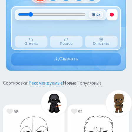
18 px
Отмена
Повтор
Очистить
Скачать
Сортировка:
Рекомендуемые
Новые
Популярные
68
92