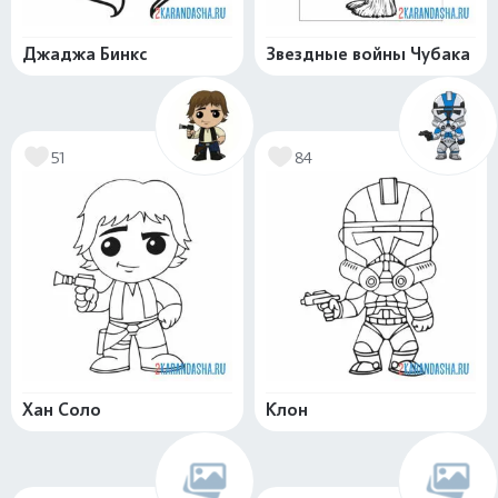
Джаджа Бинкс
Звездные войны Чубака
51
84
Хан Соло
Клон