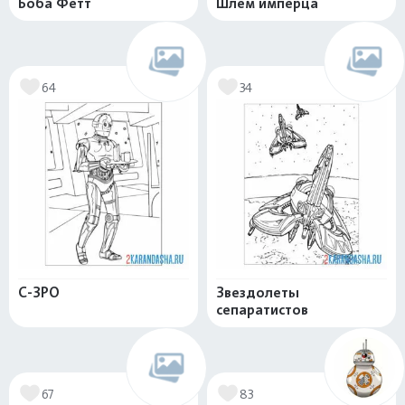
Боба Фетт
Шлем имперца
64
34
С-3PO
Звездолеты
сепаратистов
67
83