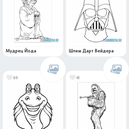
Мудрец Йода
Шлем Дарт Вейдера
69
41