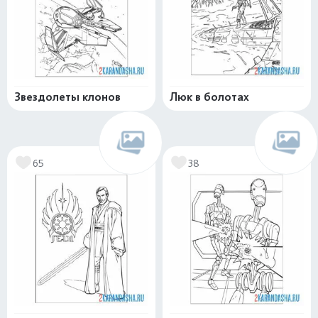
Звездолеты клонов
Люк в болотах
65
38