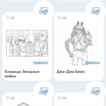
95
40
Команда Звездные
Джа-Джа Бинкс
войны
85
54