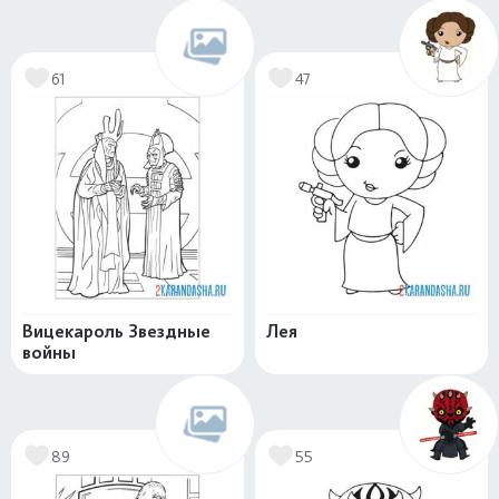
61
47
Вицекароль Звездные
Лея
войны
89
55