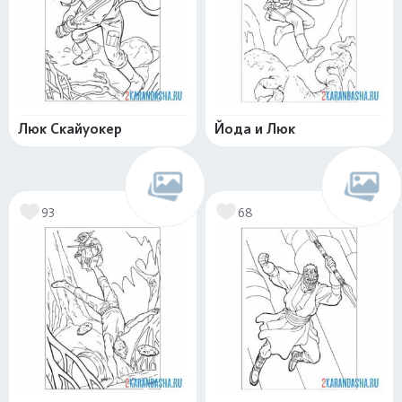
Люк Скайуокер
Йода и Люк
93
68