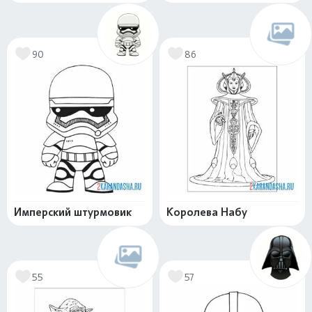
90
86
Имперский штурмовик
Королева Набу
55
57