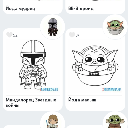
Йода мудрец
BB-8 дроид
52
37
Мандалорец Звездные
Йода малыш
войны