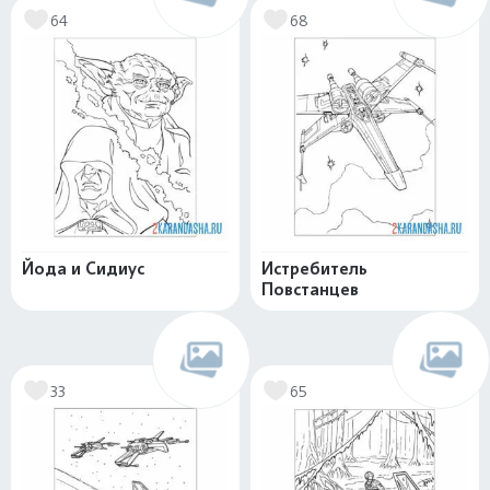
64
68
Йода и Сидиус
Истребитель
Повстанцев
33
65