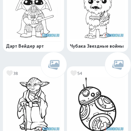
Дарт Вейдер арт
Чубака Звездные войны
38
54