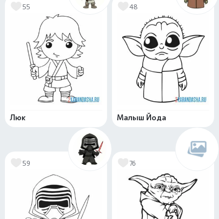
55
48
Люк
Малыш Йода
59
76