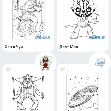
Хан и Чуи
Дарт Мол
82
52