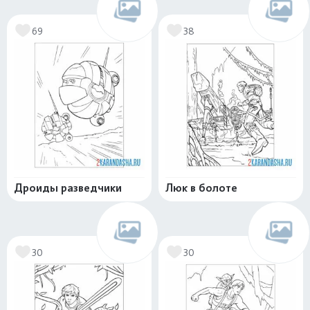
69
38
Дроиды разведчики
Люк в болоте
30
30