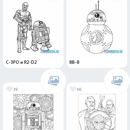
С-3PO и R2-D2
BB-8
39
66