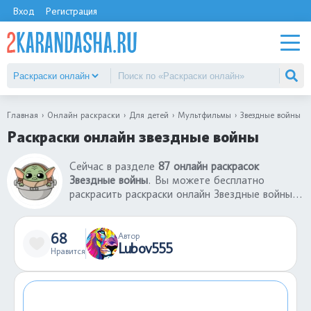
Вход
Регистрация
Главная
Онлайн раскраски
Для детей
Мультфильмы
Звездные войны
Раскраски онлайн звездные войны
Сейчас в разделе
87 онлайн раскрасок
Звездные войны
. Вы можете бесплатно
раскрасить раскраски онлайн Звездные войны.
Такие раскраски онлайн - это хорошая игра,
которая поможет развлечься ребенку без
использования принтера и бумаги. Готовую
68
Автор
Lubov555
раскрашенную картинку можно сохранить себе,
Нравится
а если результат не понравился, можно заново
раскрасить раскраску онлайн Звездные войны.