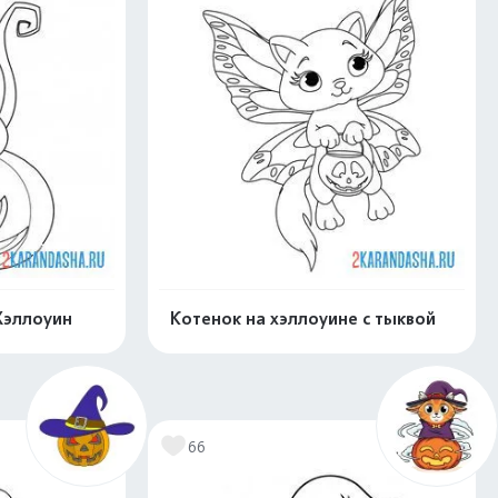
Хэллоуин
Котенок на хэллоуине с тыквой
нлайн
Раскрасить онлайн
66