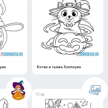
уин
Котик и тыква Хэллоуин
нлайн
Раскрасить онлайн
62