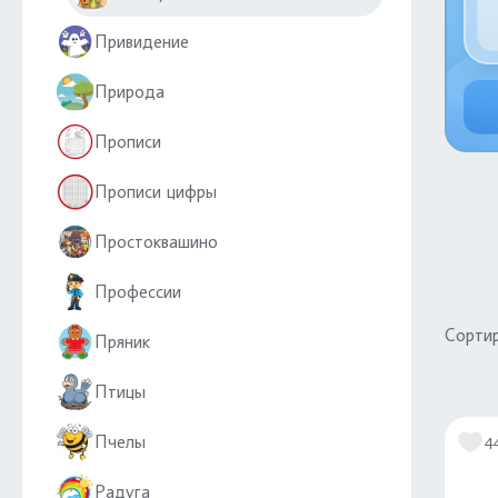
Привидение
Природа
Прописи
Прописи цифры
Простоквашино
Профессии
Сортир
Пряник
Птицы
Пчелы
4
Радуга