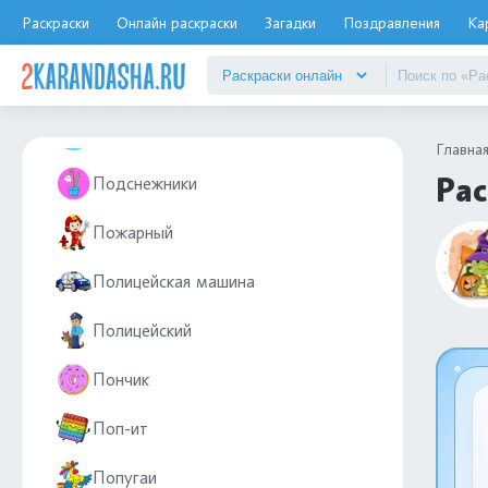
Раскраски
Онлайн раскраски
Загадки
Поздравления
Ка
Повар
Подарки
Подводная лодка
Главна
Рас
Подснежники
Пожарный
Полицейская машина
Полицейский
Пончик
Поп-ит
Попугаи