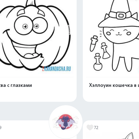
ва с глазками
Хэллоуин кошечка в
Раскрасить онлайн
Раскрасить о
9
72