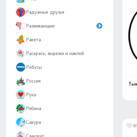
Радужные друзья
Развивающие
Ракета
Раскрась, вырежи и наклей
Ребусы
Россия
Тык
Рука
Рябина
Сакура
8
Самокат