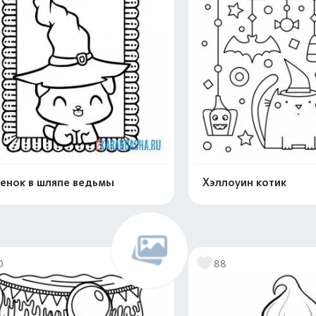
енок в шляпе ведьмы
Хэллоуин котик
Раскрасить онлайн
Раскрасить о
0
88