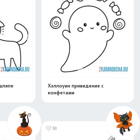
 шляпе
Хэллоуин привидение с
конфетами
нлайн
Раскрасить онлайн
51