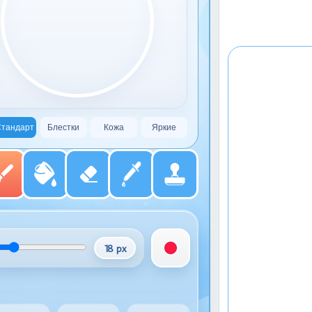
тандарт
Блестки
Кожа
Яркие
18 px