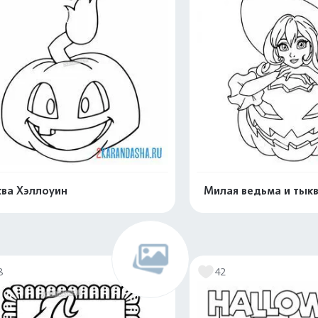
ва Хэллоуин
Милая ведьма и тык
Раскрасить онлайн
Раскрасить о
8
42