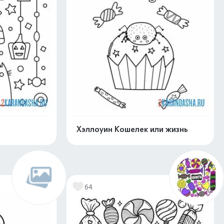
Хэллоуин Кошелек или жизнь
нлайн
Раскрасить онлайн
64