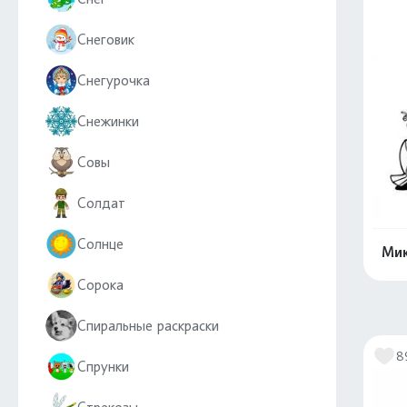
Снеговик
Снегурочка
Снежинки
Совы
Солдат
Солнце
Мик
Сорока
Спиральные раскраски
8
Спрунки