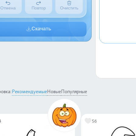
Отмена
Повтор
Очистить
Скачать
овка:
Рекомендуемые
Новые
Популярные
4
56