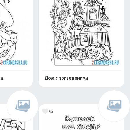
ва
Дом с приведеними
нлайн
Раскрасить онлайн
62