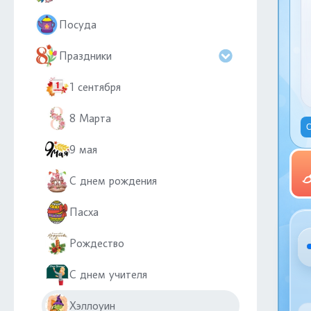
Посуда
Праздники
1 сентября
8 Марта
С
9 мая
С днем рождения
Пасха
Рождество
С днем учителя
Хэллоуин