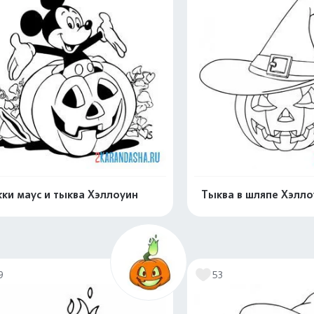
ки маус и тыква Хэллоуин
Тыква в шляпе Хэлло
Раскрасить онлайн
Раскрасить о
9
53