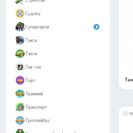
Стрекозы
Судоку
Супергерои
Такса
Такси
Тик ток
Тык
Торт
Трамвай
Транспорт
9
Троллейбус