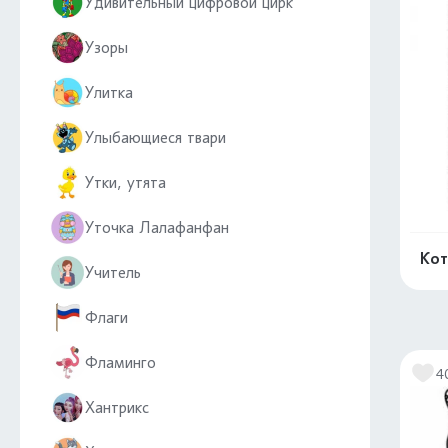
Удивительный цифровой цирк
Узоры
Улитка
Улыбающиеся твари
Утки, утята
Уточка Лалафанфан
Кот
Учитель
Флаги
Фламинго
4
Хантрикс