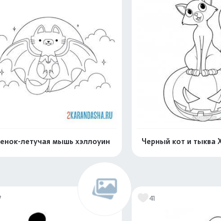
енок-летучая мышь хэллоуин
Черный кот и тыква 
Раскрасить онлайн
Раскрасить о
7
41