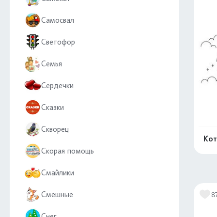
Самосвал
Светофор
Семья
Сердечки
Сказки
Скворец
Кот
Скорая помощь
Смайлики
Смешные
8
Снег