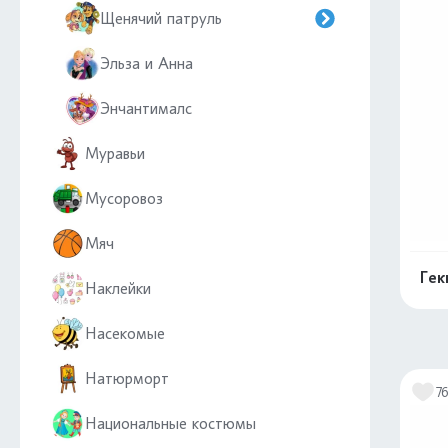
Щенячий патруль
Эльза и Анна
Энчантималс
Муравьи
Мусоровоз
Мяч
Гек
Наклейки
Насекомые
Натюрморт
7
Национальные костюмы