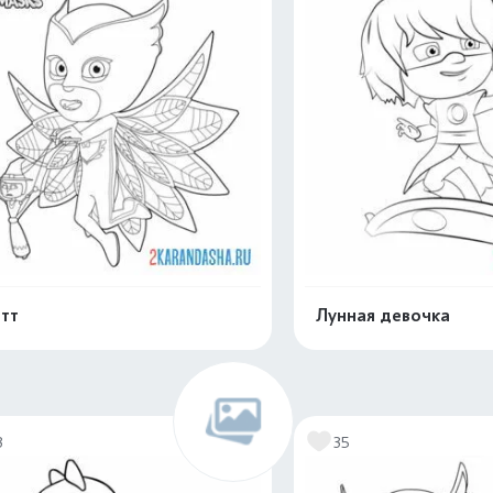
тт
Лунная девочка
Раскрасить онлайн
Раскрасить о
3
35