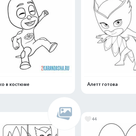
ко в костюме
Алетт готова
Раскрасить онлайн
Раскрасить о
6
44