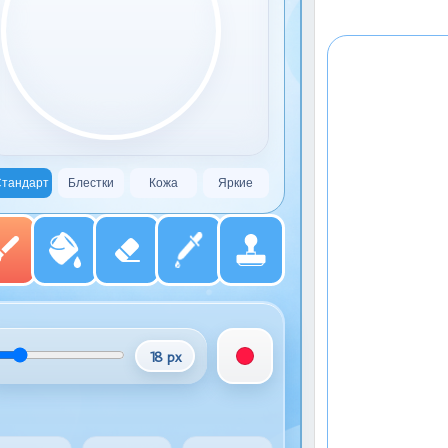
тандарт
Блестки
Кожа
Яркие
18 px