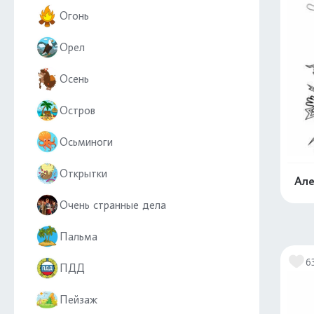
Огонь
Орел
Осень
Остров
Осьминоги
Открытки
Але
Очень странные дела
Пальма
6
ПДД
Пейзаж