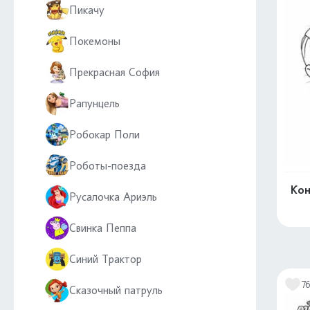
Пикачу
Покемоны
Прекрасная София
Рапунцель
Робокар Поли
Роботы-поезда
Кон
Русалочка Ариэль
Свинка Пеппа
Синий Трактор
7
Сказочный патруль