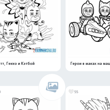
тт, Гекко и Кэтбой
Герои в маках на ма
Раскрасить онлайн
Раскрасить о
3
55