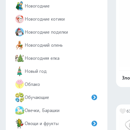
Новогодние
Новогодние котики
Новогодние поделки
Новогодний олень
Новогодняя елка
Новый год
Зло
Облако
Обучающие
Овечки, Барашки
6
Овощи и фрукты