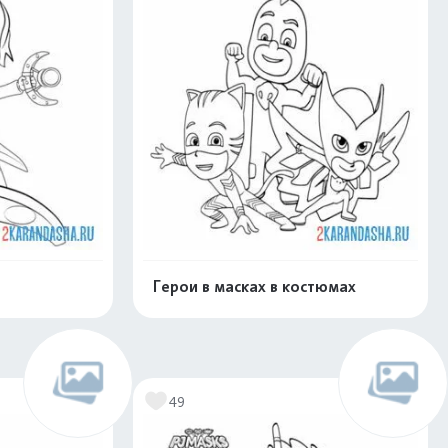
Герои в масках в костюмах
нлайн
Раскрасить онлайн
49