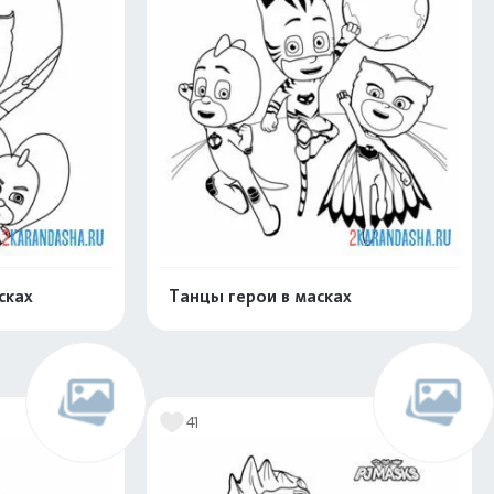
сках
Танцы герои в масках
нлайн
Раскрасить онлайн
41