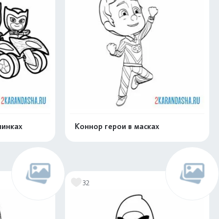
шинках
Коннор герои в масках
нлайн
Раскрасить онлайн
32