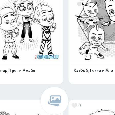
нор, Грег и Амайя
Кэтбой, Гекко и Алет
Раскрасить онлайн
Раскрасить о
6
47