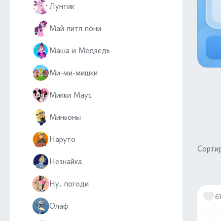
Лунтик
Май литл пони
Маша и Медведь
Ми-ми-мишки
Микки Маус
Миньоны
Наруто
Сортир
Незнайка
Ну, погоди
6
Олаф