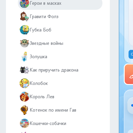
Герои в масках
Гравити Фолз
Губка Боб
Звездные войны
С
Золушка
Как приручить дракона
Колобок
Король Лев
Котенок по имени Гав
Кошечки-собачки