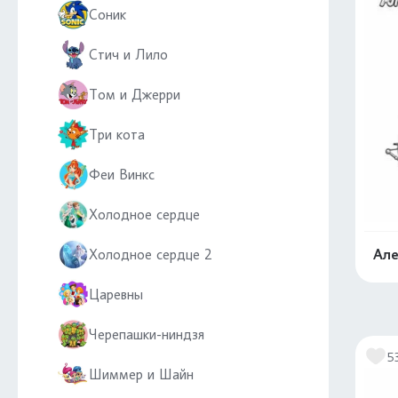
Соник
Стич и Лило
Том и Джерри
Три кота
Феи Винкс
Холодное сердце
Холодное сердце 2
Але
Царевны
Черепашки-ниндзя
5
Шиммер и Шайн