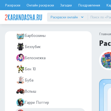
Москва
Раскраски
Онлайн раскраски
Загадки
Поздравления
Ка
Мотоциклы
Мультфильмы
Главна
Барбоскины
Рас
Беззубик
Белоснежка
Бен 10
Буба
Вспыш
Гарри Поттер