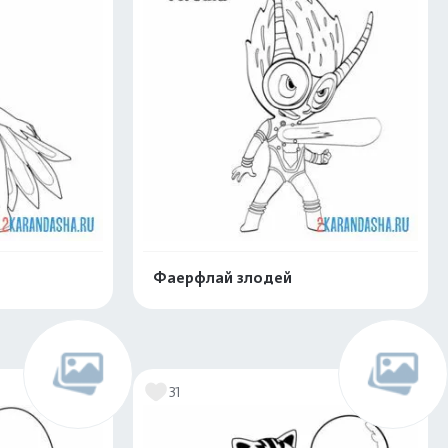
Фаерфлай злодей
нлайн
Раскрасить онлайн
31