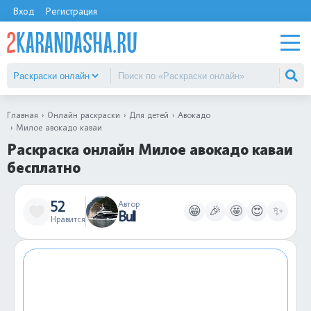
Вход
Регистрация
Главная
Онлайн раскраски
Для детей
Авокадо
Милое авокадо каваи
Раскраска онлайн Милое авокадо каваи
бесплатно
52
Автор
😁
🎉
🤩
😍
✨
Bull
Нравится