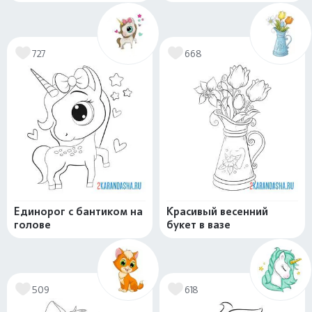
727
668
Единорог с бантиком на
Красивый весенний
голове
букет в вазе
509
618