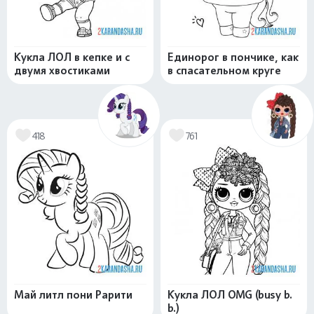
Кукла ЛОЛ в кепке и с
Единорог в пончике, как
двумя хвостиками
в спасательном круге
418
761
Май литл пони Рарити
Кукла ЛОЛ OMG (busy b.
b.)