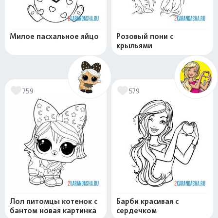
Милое пасхальное яйцо
Розовый пони с
крыльями
759
579
Лол питомцы котенок с
Барби красивая с
бантом новая картинка
сердечком