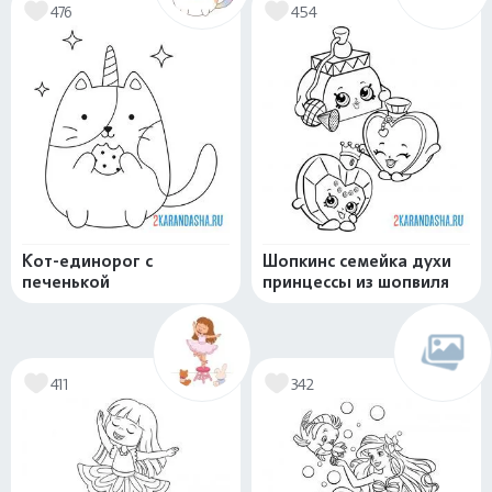
476
454
Кот-единорог с
Шопкинс семейка духи
печенькой
принцессы из шопвиля
411
342