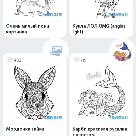
Очень милый пони
Кукла ЛОЛ OMG (angles
картинка
light)
482
719
Мордочка зайки
Барби красивая русалка
с хвостом