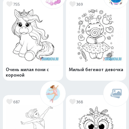
755
369
Очень милая пони с
Милый бегемот девочка
короной
687
368