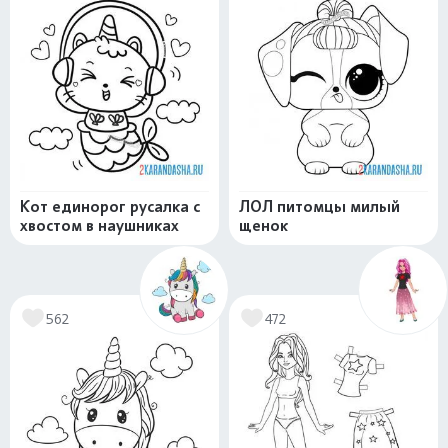
Кот единорог русалка с
ЛОЛ питомцы милый
хвостом в наушниках
щенок
562
472