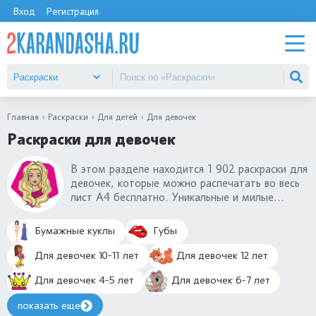
Вход
Регистрация
Главная
Раскраски
Для детей
Для девочек
Раскраски для девочек
В этом разделе находится 1 902 раскраски для
девочек, которые можно распечатать во весь
лист А4 бесплатно. Уникальные и милые
раскраски, от которых девочки будут в
восторге. Посмотрите, какой огромный выбор
Бумажные куклы
Губы
картинок-раскрасок для девочек: принцессы,
куклы ЛОЛ, барби, русалки и т.д. Раскраски
Для девочек 10-11 лет
Для девочек 12 лет
для девочек переносят в мир волшебства и
Для девочек 4-5 лет
Для девочек 6-7 лет
красоты.
показать еще