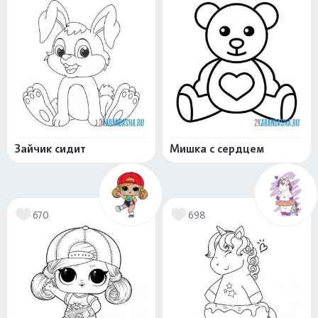
Зайчик сидит
Мишка с сердцем
670
698