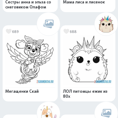
Сестры анна и эльза со
Мама лиса и лисенок
снеговиком Олафом
689
688
Мегащенки Скай
ЛОЛ питомцы ежик из
80х