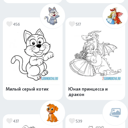
456
517
Милый серый котик
Юная принцесса и
дракон
437
539