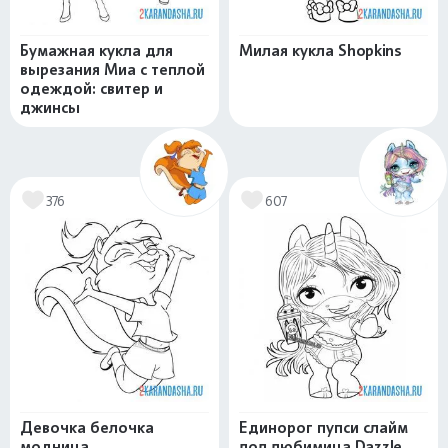
Бумажная кукла для
Милая кукла Shopkins
вырезания Миа с теплой
одеждой: свитер и
джинсы
376
607
Девочка белочка
Единорог пупси слайм
модница
лол любимица Dazzle