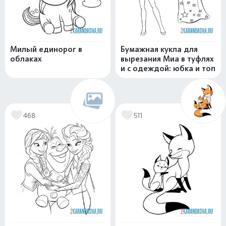
Милый единорог в
Бумажная кукла для
облаках
вырезания Миа в туфлях
и с одеждой: юбка и топ
468
511