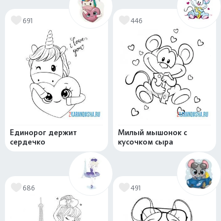
691
446
Единорог держит
Милый мышонок с
сердечко
кусочком сыра
686
491