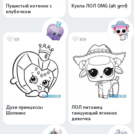
Пушистый котенок с
Кукла ЛОЛ OMG (alt grrrl)
клубочком
337
359
Духи принцессы
ЛОЛ питомец
Шопкинс
танцующий ягненок
девочка