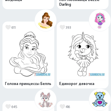
Darling
611
393
Голова принцессы Белль
Единорог девочка
645
416