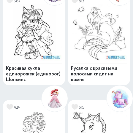
587
613
Красивая кукла
Русалка с красивыми
единорожек (единорог)
волосами сидит на
Шопкинс
камне
424
615