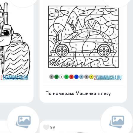
По номерам: Машинка в лесу
нлайн
Раскрасить онлайн
99