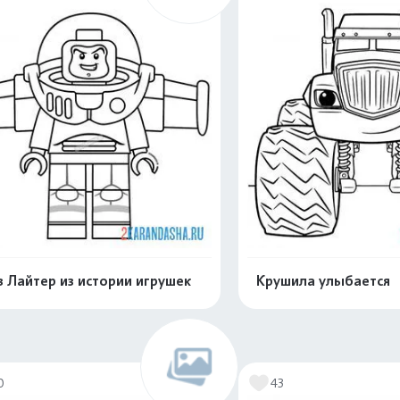
з Лайтер из истории игрушек
Крушила улыбается
Раскрасить онлайн
Раскрасить о
0
43