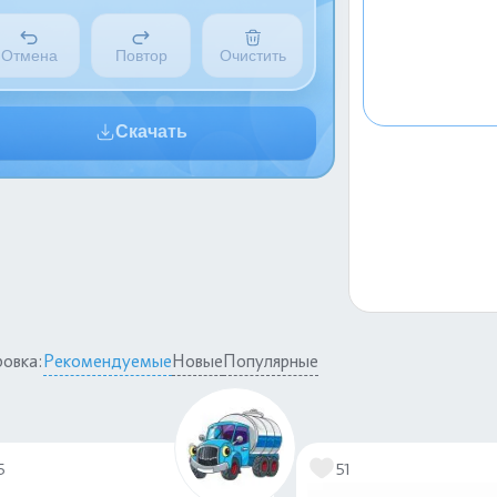
Отмена
Повтор
Очистить
Скачать
овка:
Рекомендуемые
Новые
Популярные
5
51