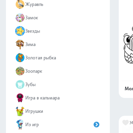
Журавль
Замок
Звезды
Зима
Золотая рыбка
Зоопарк
Зубы
Мо
Игра в кальмара
Игрушки
3
Из игр