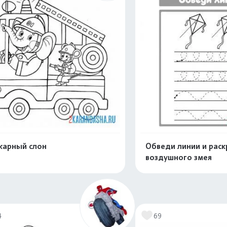
арный слон
Обведи линии и раск
воздушного змея
Раскрасить онлайн
Раскрасить о
4
69