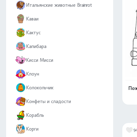
Итальянские животные Brainrot
Каваи
Кактус
Капибара
Кисси Мисси
Клоун
Колокольчик
Пож
Конфеты и сладости
Корабль
Корги
9