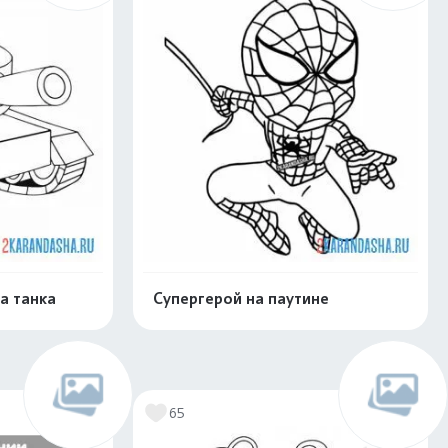
а танка
Супергерой на паутине
нлайн
Раскрасить онлайн
65