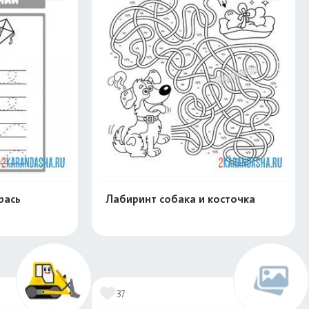
рась
Лабиринт собака и косточка
нлайн
Раскрасить онлайн
37