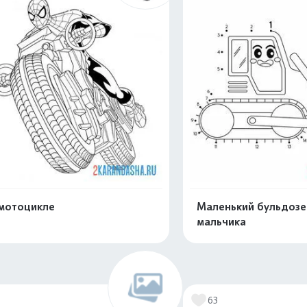
мотоцикле
Маленький бульдозе
мальчика
Раскрасить онлайн
Раскрасить о
6
63