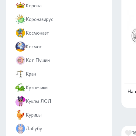
Корона
Коронавирус
Космонавт
Космос
Кот Пушин
Кран
Кузнечики
На 
Куклы ЛОЛ
Курицы
Лабубу
7