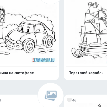
ина на светофоре
Пиратский корабль
Раскрасить онлайн
Раскрасить о
9
46