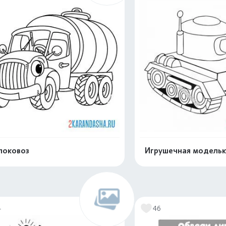
локовоз
Игрушечная модельк
Раскрасить онлайн
Раскрасить о
4
46