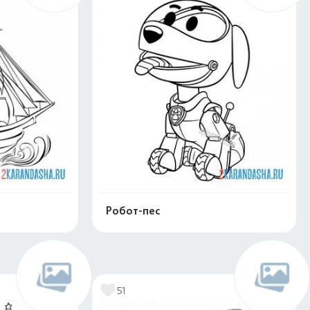
Робот-пес
нлайн
Раскрасить онлайн
51