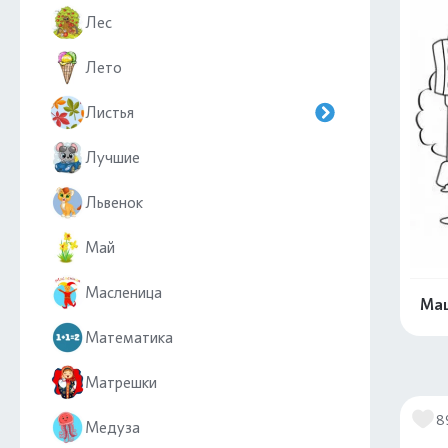
Лес
Лето
Листья
Лучшие
Львенок
Май
Масленица
Маш
Математика
Матрешки
8
Медуза