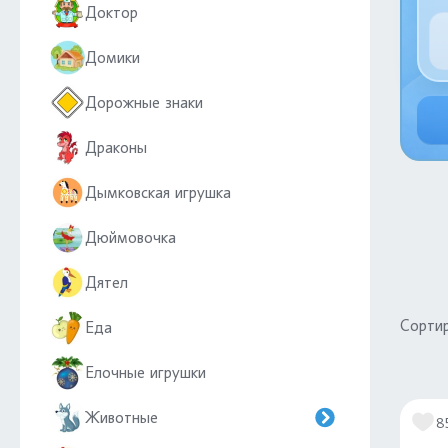
Доктор
Домики
Дорожные знаки
Драконы
Дымковская игрушка
Дюймовочка
Дятел
Сортир
Еда
Елочные игрушки
Животные
8