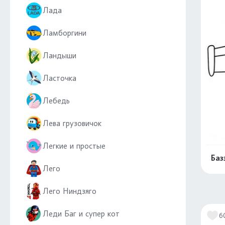
Лада
Ламборгини
Ландыши
Ласточка
Лебедь
Лева грузовичок
Легкие и простые
Баз
Лего
Лего Ниндзяго
Леди Баг и супер кот
6