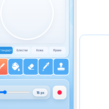
тандарт
Блестки
Кожа
Яркие
18 px