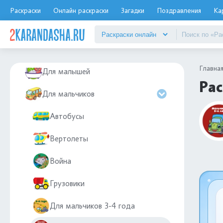
Для детей 6-7 лет
Раскраски
Онлайн раскраски
Загадки
Поздравления
Ка
Для детей 7, 8, 9 лет
Для дошкольников
Главна
Для малышей
Рас
Для мальчиков
Автобусы
Вертолеты
Война
Грузовики
Для мальчиков 3-4 года