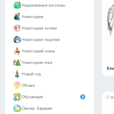
Национальные костюмы
Новогодние
Новогодние котики
Новогодние поделки
Новогодний олень
Новогодняя елка
Клю
Новый год
Облако
Обучающие
8
Овечки, Барашки