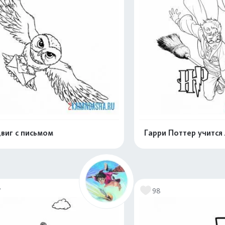
виг с письмом
Гарри Поттер учится
Раскрасить онлайн
Раскрасить о
7
98