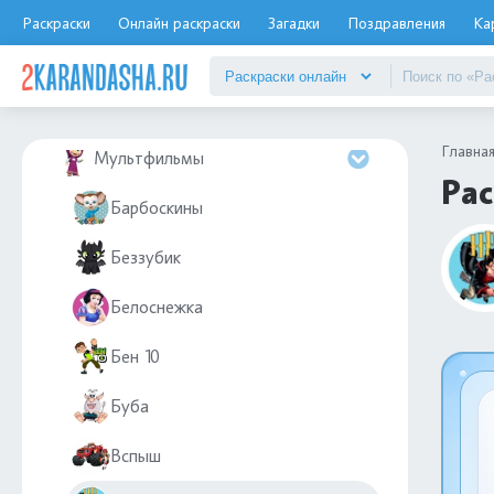
Морские обитатели
Раскраски
Онлайн раскраски
Загадки
Поздравления
Ка
Москва
Мотоциклы
Главна
Мультфильмы
Рас
Барбоскины
Беззубик
Белоснежка
Бен 10
Буба
Вспыш