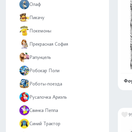
Олаф
Пикачу
Покемоны
Прекрасная София
Рапунцель
Робокар Поли
Фоу
Роботы-поезда
Русалочка Ариэль
Свинка Пеппа
9
Синий Трактор