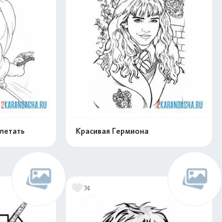
 летать
Красивая Гермиона
нлайн
Раскрасить онлайн
74