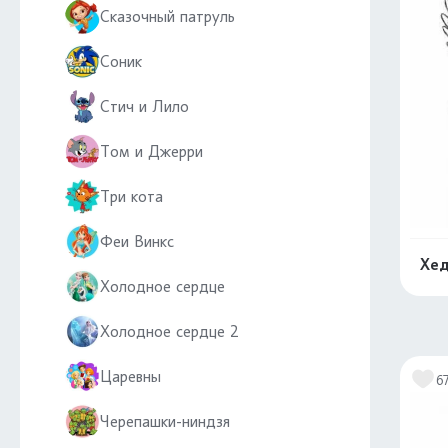
Сказочный патруль
Соник
Стич и Лило
Том и Джерри
Три кота
Феи Винкс
Хед
Холодное сердце
Холодное сердце 2
Царевны
6
Черепашки-ниндзя