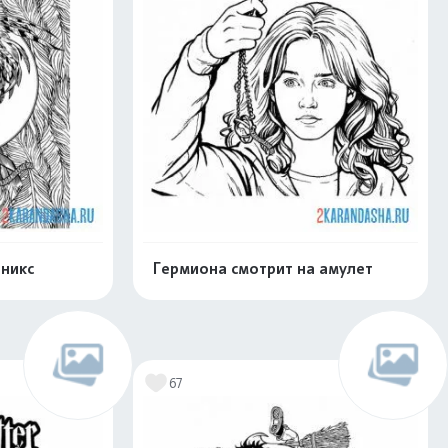
никс
Гермиона смотрит на амулет
нлайн
Раскрасить онлайн
67