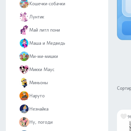
Кошечки-собачки
Лунтик
Май литл пони
Маша и Медведь
Ми-ми-мишки
Микки Маус
Миньоны
Сортир
Наруто
Незнайка
9
Ну, погоди