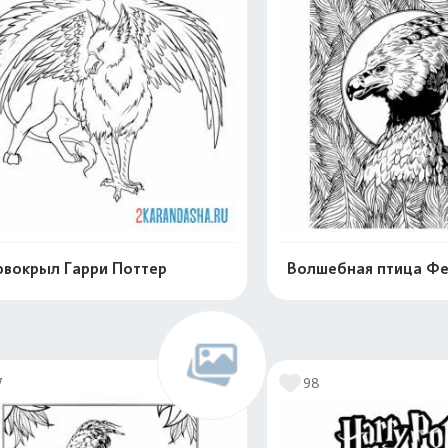
вокрыл Гарри Поттер
Волшебная птица Фе
Раскрасить онлайн
Раскрасить о
7
98