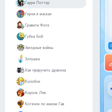
Гарри Поттер
Герои в масках
Гравити Фолз
Губка Боб
С
Звездные войны
Золушка
Как приручить дракона
Колобок
Король Лев
Котенок по имени Гав