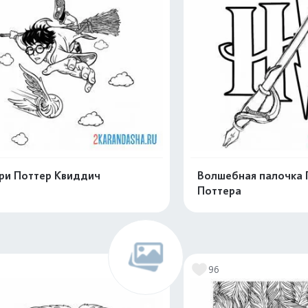
ри Поттер Квиддич
Волшебная палочка 
Поттера
Раскрасить онлайн
Раскрасить о
6
96