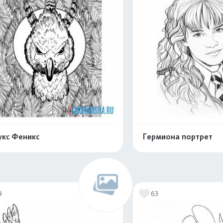
кс Феникс
Гермиона портрет
Раскрасить онлайн
Раскрасить о
9
63