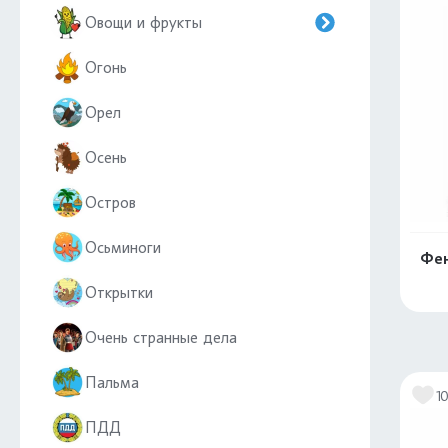
Овощи и фрукты
Огонь
Орел
Осень
Остров
Осьминоги
Фен
Открытки
Очень странные дела
Пальма
1
ПДД