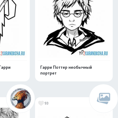
Гарри
Гарри Поттер необычный
портрет
нлайн
Раскрасить онлайн
93