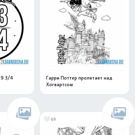
9 3/4
Гарри Поттер пролетает над
Хогвартсом
нлайн
Раскрасить онлайн
69