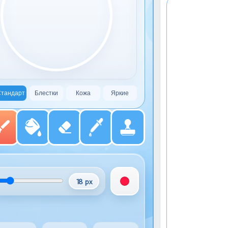
тандарт
Блестки
Кожа
Яркие
18 px