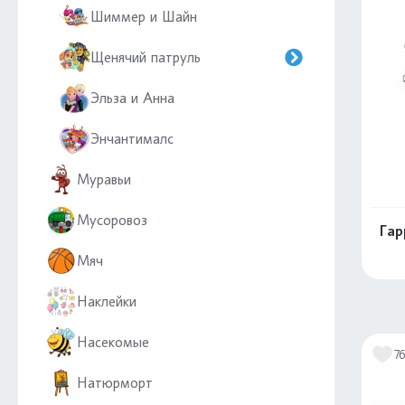
Шиммер и Шайн
Щенячий патруль
Эльза и Анна
Энчантималс
Муравьи
Мусоровоз
Гар
Мяч
Наклейки
Насекомые
7
Натюрморт