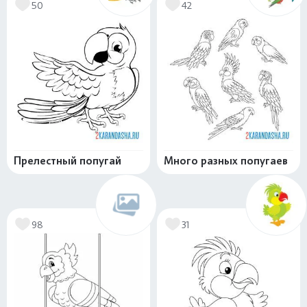
50
42
Прелестный попугай
Много разных попугаев
98
31