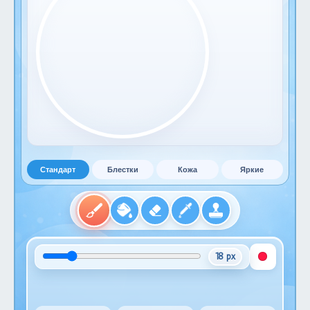
Стандарт
Блестки
Кожа
Яркие
18 px