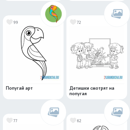
99
72
Попугай арт
Детишки смотрят на
попугая
77
62