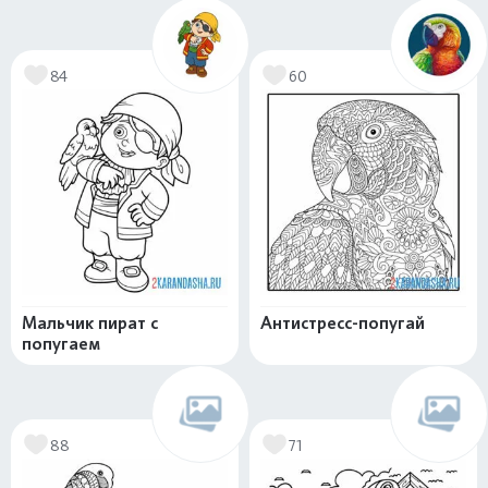
84
60
Мальчик пират с
Антистресс-попугай
попугаем
88
71