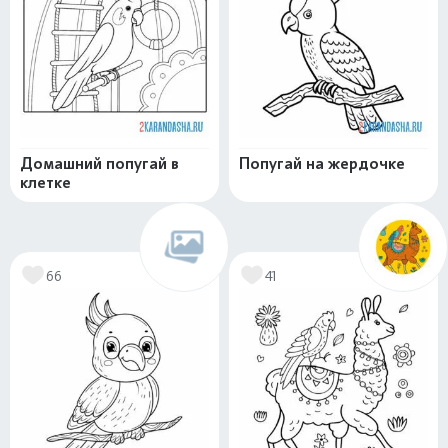
Домашний попугай в
Попугай на жердочке
клетке
66
41