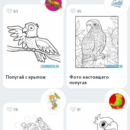
83
45
Попугай с крылом
Фото настоящего
попугая
78
91