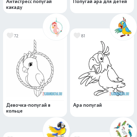
Антистресс попугай
Попугай ара для детей
какаду
72
81
Девочка-попугай в
Ара попугай
кольце