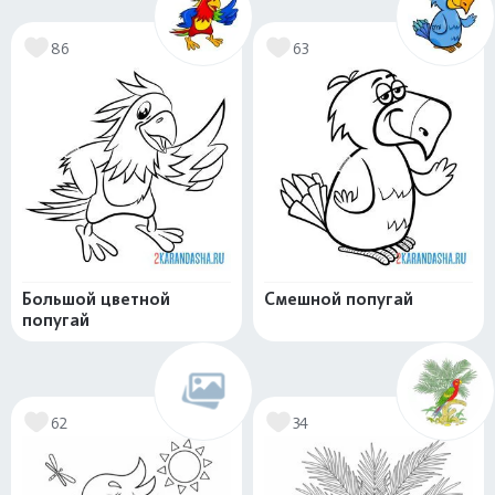
86
63
Большой цветной
Смешной попугай
попугай
62
34