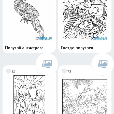
Попугай антистресс
Гнездо попугаев
87
78