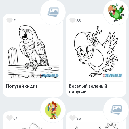
91
83
Попугай сидит
Веселый зеленый
попугай
67
85