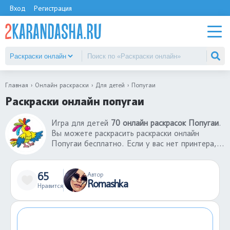
Вход
Регистрация
Главная
Онлайн раскраски
Для детей
Попугаи
Раскраски онлайн попугаи
Игра для детей
70 онлайн раскрасок Попугаи
.
Вы можете раскрасить раскраски онлайн
Попугаи бесплатно. Если у вас нет принтера,
то вы можете воспользоваться нашим
сервисом, где лучшие раскраски онлайн
Попугаи. Можете отправить ссылку другу и
65
Автор
Romashka
вместе играть в раскраски-онлайн. В каталоге
Нравится
большой выбор раскрасок-онлайн для детей
разных возрастов.