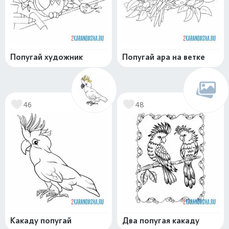
Попугай художник
Попугай ара на ветке
46
48
Какаду попугай
Два попугая какаду