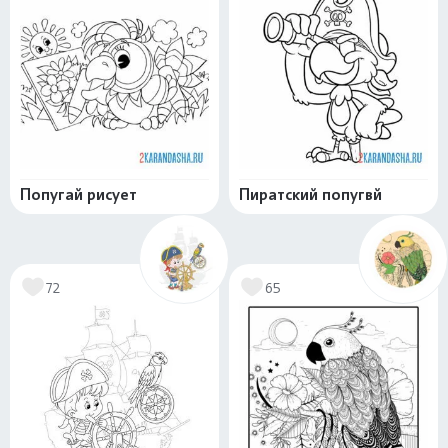
Попугай рисует
Пиратский попугвй
72
65