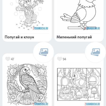
Попугай и клоун
Миленький попугай
47
94