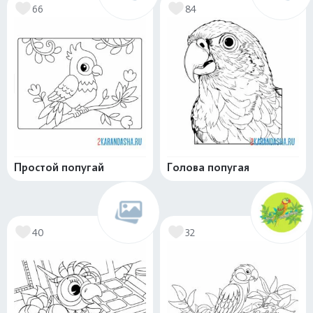
66
84
Простой попугай
Голова попугая
40
32