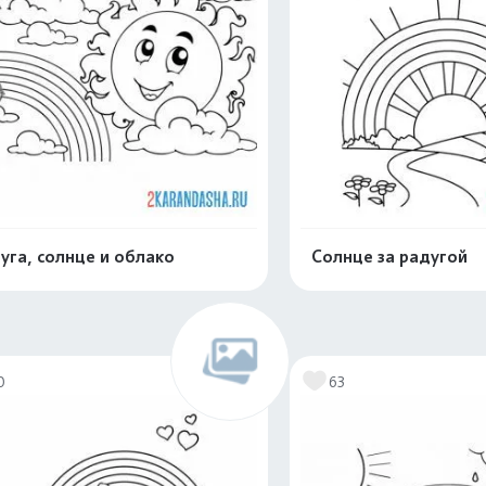
уга, солнце и облако
Солнце за радугой
Раскрасить онлайн
Раскрасить о
0
63