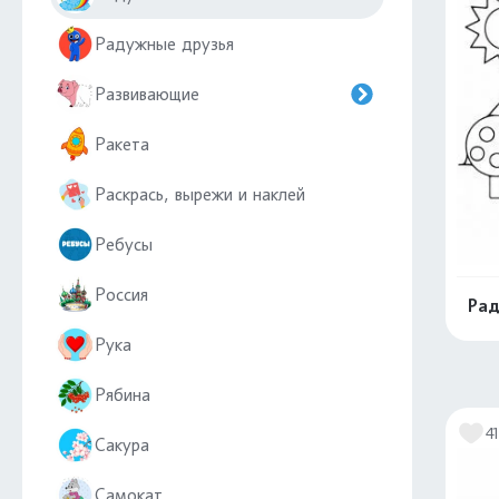
Радужные друзья
Развивающие
Ракета
Раскрась, вырежи и наклей
Ребусы
Россия
Рад
Рука
Рябина
41
Сакура
Самокат