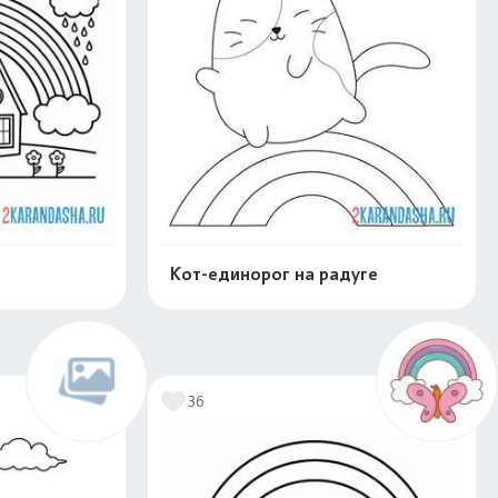
Кот-единорог на радуге
нлайн
Раскрасить онлайн
36