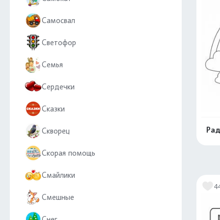
Самосвал
Светофор
Семья
Сердечки
Сказки
Рад
Скворец
Скорая помощь
Смайлики
4
Смешные
Снег