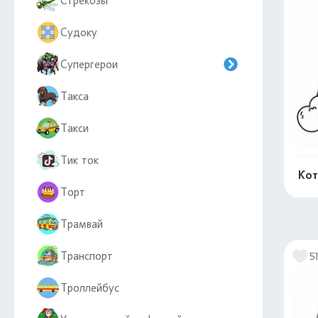
Стрекозы
Судоку
Супергерои
Такса
Такси
Тик ток
Кот
Торт
Трамвай
Транспорт
5
Троллейбус