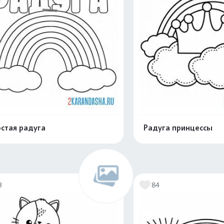
стая радуга
Радуга принцессы
Раскрасить онлайн
Раскрасить о
3
84