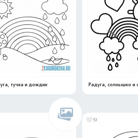
уга, тучка и дождик
Радуга, солнышко и 
Раскрасить онлайн
Раскрасить о
51