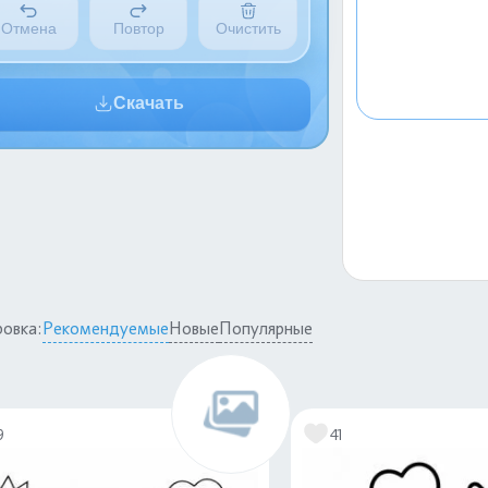
Отмена
Повтор
Очистить
Скачать
овка:
Рекомендуемые
Новые
Популярные
9
41