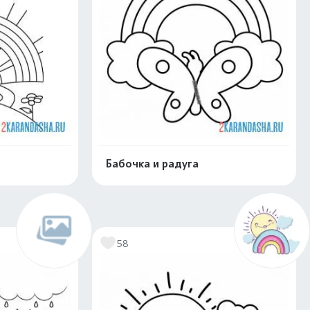
Бабочка и радуга
нлайн
Раскрасить онлайн
58