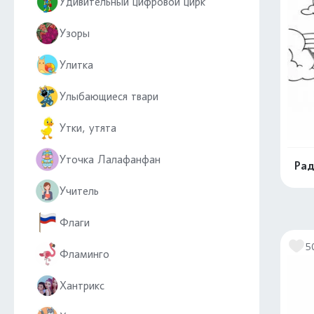
Удивительный цифровой цирк
Узоры
Улитка
Улыбающиеся твари
Утки, утята
Уточка Лалафанфан
Рад
Учитель
Флаги
5
Фламинго
Хантрикс