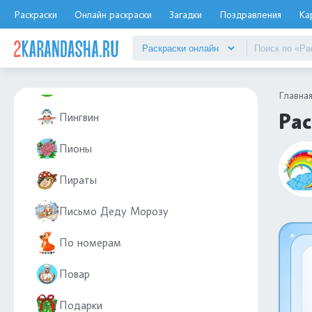
Раскраски
Онлайн раскраски
Загадки
Поздравления
Ка
ПДД
Пейзаж
Петух
Главна
Рас
Пингвин
Пионы
Пираты
Письмо Деду Морозу
По номерам
Повар
Подарки