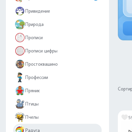
Привидение
Природа
Прописи
Прописи цифры
Простоквашино
Профессии
Сортир
Пряник
Птицы
Пчелы
5
Радуга