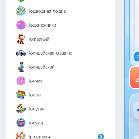
Подводная лодка
Подснежники
Пожарный
Полицейская машина
С
Полицейский
Пончик
Поп-ит
Попугаи
Посуда
Праздники