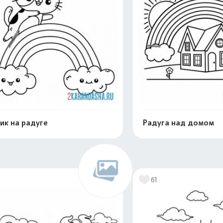
ик на радуге
Радуга над домом
Раскрасить онлайн
Раскрасить о
1
61