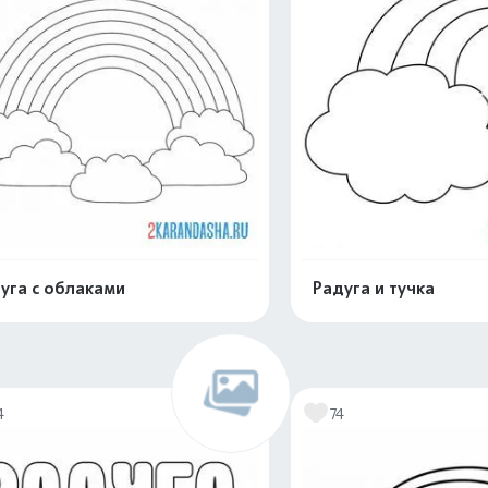
уга с облаками
Радуга и тучка
Раскрасить онлайн
Раскрасить о
4
74