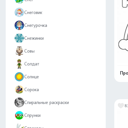
Снеговик
Снегурочка
Снежинки
Совы
Солдат
Про
Солнце
Сорока
Спиральные раскраски
8
Спрунки