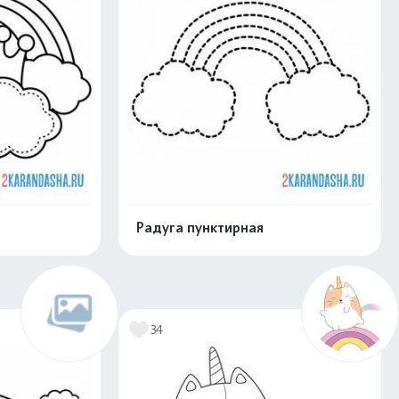
Радуга пунктирная
нлайн
Раскрасить онлайн
34