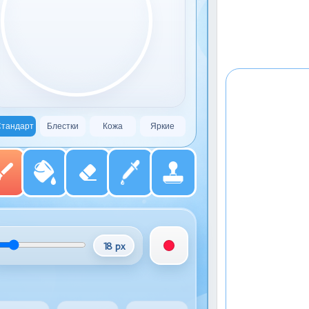
тандарт
Блестки
Кожа
Яркие
18 px