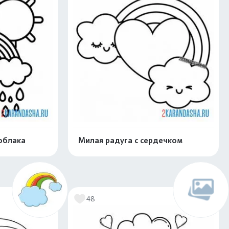
облака
Милая радуга с сердечком
нлайн
Раскрасить онлайн
48