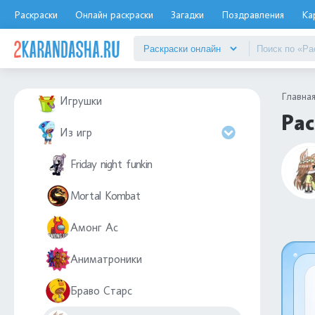
Зоопарк
Раскраски
Онлайн раскраски
Загадки
Поздравления
Ка
Зубы
Игра в кальмара
Главна
Игрушки
Рас
Из игр
Friday night funkin
Mortal Kombat
Амонг Ас
Аниматроники
Браво Старс