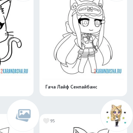
Гача Лайф Сенпайбанс
нлайн
Раскрасить онлайн
95