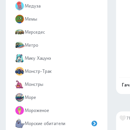
Медуза
Мемы
Мерседес
Метро
Мику Хацунэ
Монстр-Трак
Монстры
Гач
Море
Мороженое
7
Морские обитатели