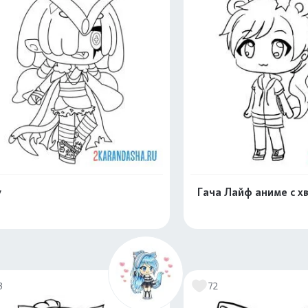
у
Гача Лайф аниме с х
Раскрасить онлайн
Раскрасить о
3
72