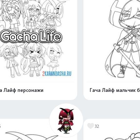
а Лайф персонажи
Гача Лайф мальчик 
Раскрасить онлайн
Раскрасить о
5
32