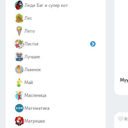
Леди Баг и супер кот
Лес
Лето
Листья
Лучшие
Львенок
Му
Май
Масленица
Математика
8
Матрешки