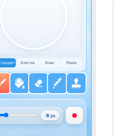
тандарт
Блестки
Кожа
Яркие
18 px