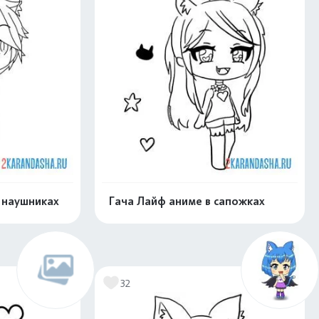
 наушниках
Гача Лайф аниме в сапожках
нлайн
Раскрасить онлайн
32