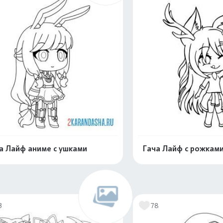
а Лайф аниме с ушками
Гача Лайф с рожкам
Раскрасить онлайн
Раскрасить о
3
78