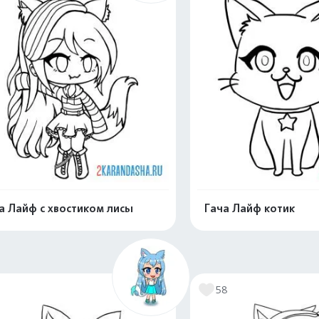
а Лайф с хвостиком лисы
Гача Лайф котик
Раскрасить онлайн
Раскрасить о
1
58