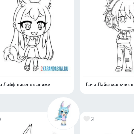
а Лайф лисенок аниме
Гача Лайф мальчик в
Раскрасить онлайн
Раскрасить о
8
51