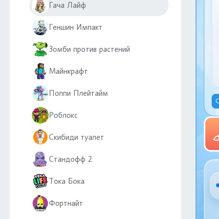
Гача Лайф
Геншин Импакт
Зомби против растений
Майнкрафт
Поппи Плейтайм
С
Роблокс
Скибиди туалет
Стандофф 2
Тока Бока
Фортнайт