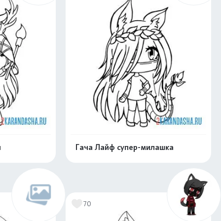
и
Гача Лайф супер-милашка
нлайн
Раскрасить онлайн
70