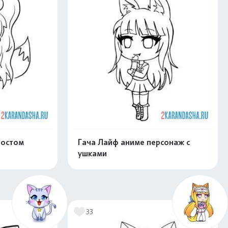
востом
Гача Лайф аниме персонаж с
ушками
нлайн
Раскрасить онлайн
33