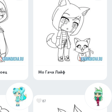
боец
Мо Гача Лайф
нлайн
Раскрасить онлайн
87