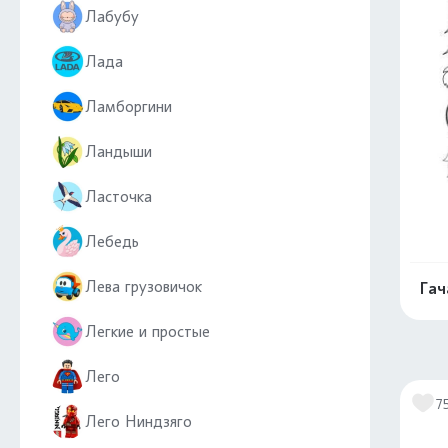
Лабубу
Лада
Ламборгини
Ландыши
Ласточка
Лебедь
Лева грузовичок
Гач
Легкие и простые
Лего
7
Лего Ниндзяго