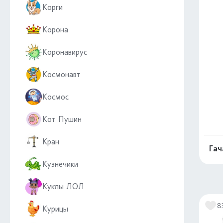
Корги
Корона
Коронавирус
Космонавт
Космос
Кот Пушин
Кран
Гач
Кузнечики
Куклы ЛОЛ
8
Курицы