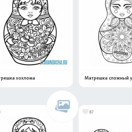
решка хохлома
Матрешка сложный у
Раскрасить онлайн
Раскрасить о
3
87