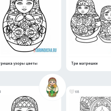
решка узоры цветы
Три матрешки
Раскрасить онлайн
Раскрасить о
4
68