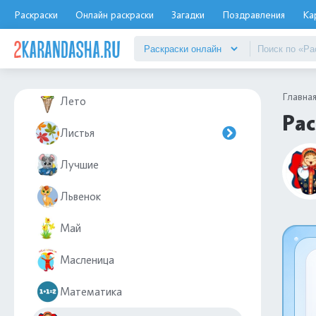
Лего Ниндзяго
Раскраски
Онлайн раскраски
Загадки
Поздравления
Ка
Леди Баг и супер кот
Лес
Главна
Лето
Ра
Листья
Лучшие
Львенок
Май
Масленица
Математика