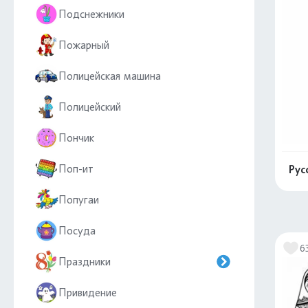
Подснежники
Пожарный
Полицейская машина
Полицейский
Пончик
Поп-ит
Рус
Попугаи
Посуда
6
Праздники
Привидение