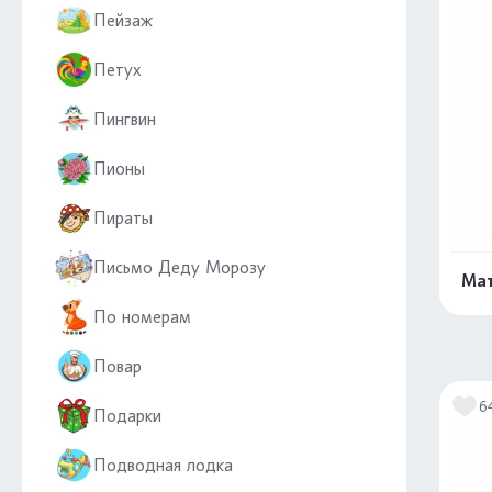
Пейзаж
Петух
Пингвин
Пионы
Пираты
Письмо Деду Морозу
Мат
По номерам
Повар
6
Подарки
Подводная лодка