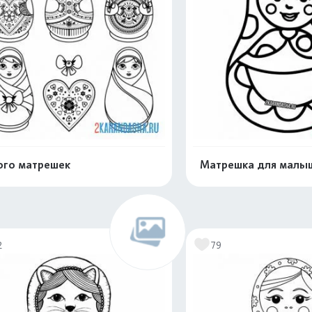
го матрешек
Матрешка для малы
Раскрасить онлайн
Раскрасить о
2
79