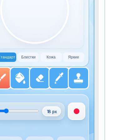
тандарт
Блестки
Кожа
Яркие
18 px