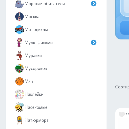
Морские обитатели
Москва
Мотоциклы
Мультфильмы
Муравьи
Мусоровоз
Мяч
Сортир
Наклейки
Насекомые
3
Натюрморт