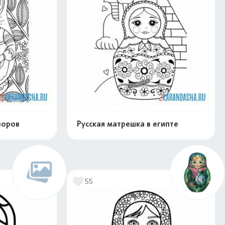
зоров
Русская матрешка в египте
нлайн
Раскрасить онлайн
55