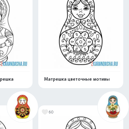
трешка
Матрешка цветочные мотивы
нлайн
Раскрасить онлайн
60