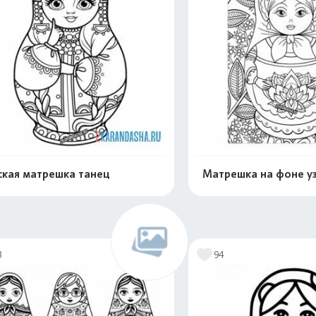
ская матрешка танец
Матрешка на фоне у
Раскрасить онлайн
Раскрасить о
3
94