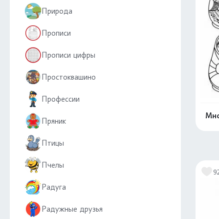
Природа
Прописи
Прописи цифры
Простоквашино
Профессии
Мно
Пряник
Птицы
Пчелы
9
Радуга
Радужные друзья