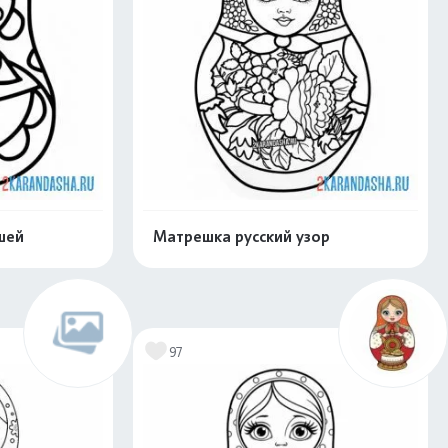
шей
Матрешка русский узор
нлайн
Раскрасить онлайн
97