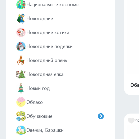
Национальные костюмы
Новогодние
Новогодние котики
Новогодние поделки
Новогодний олень
Новогодняя елка
Обв
Новый год
Облако
Обучающие
9
Овечки, Барашки