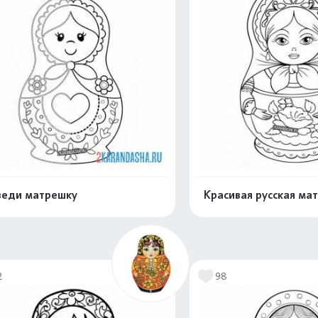
еди матрешку
Красивая русская ма
Раскрасить онлайн
Раскрасить о
2
98