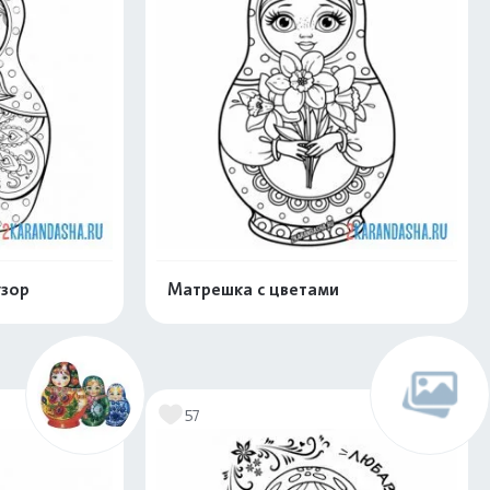
зор
Матрешка с цветами
нлайн
Раскрасить онлайн
57