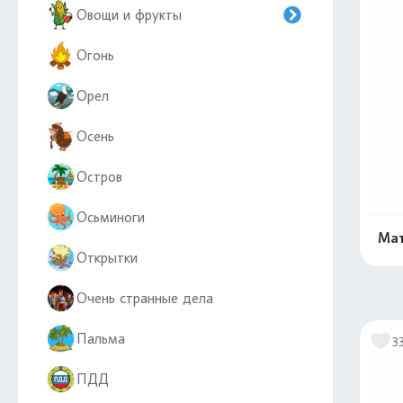
Овощи и фрукты
Огонь
Орел
Осень
Остров
Осьминоги
Мат
Открытки
Очень странные дела
Пальма
3
ПДД