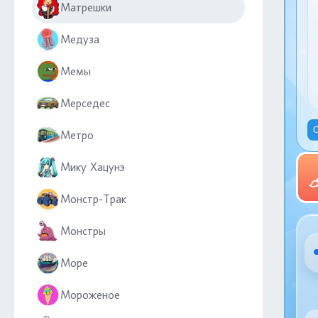
Матрешки
Медуза
Мемы
Мерседес
С
Метро
Мику Хацунэ
Монстр-Трак
Монстры
Море
Мороженое