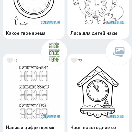
Какое твое время
Лиса для детей часы
47
72
Напиши цифры время
Часы новогодние со