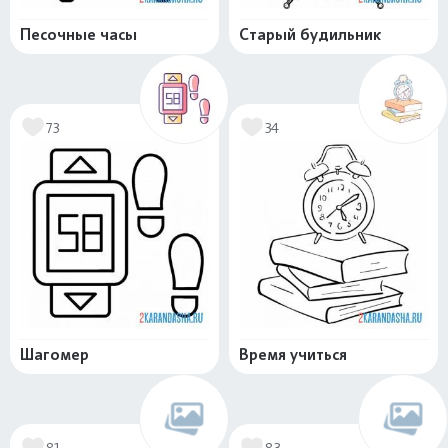
Песочные часы
Старый будильник
73
34
Шагомер
Время учиться
81
83