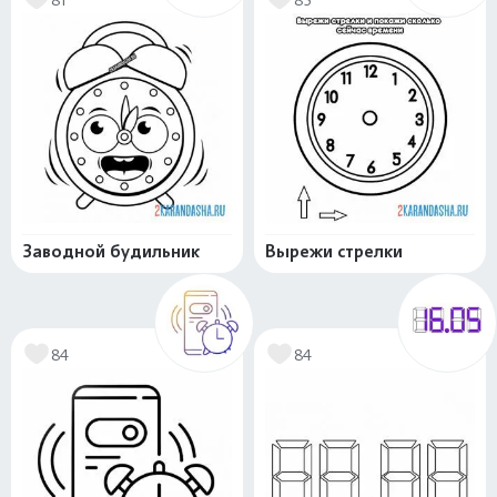
Заводной будильник
Вырежи стрелки
84
84