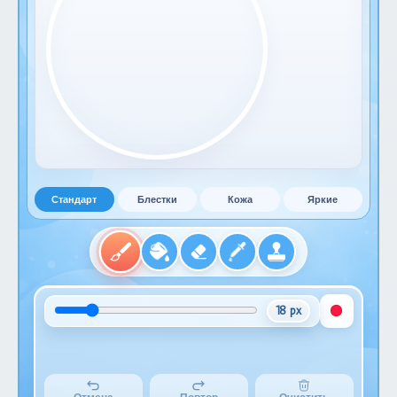
Стандарт
Блестки
Кожа
Яркие
18 px