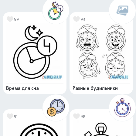
59
93
Время для сна
Разные будильники
91
98