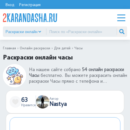
Вход
Регистрация
Главная
Онлайн раскраски
Для детей
Часы
Раскраски онлайн часы
На нашем сайте собрано
54 онлайн раскраски
Часы
бесплатно. Вы можете раскрасить онлайн
раскраски Часы прямо с телефона и
компьютера. Теперь не нужно ждать, когда
придешь домой, играйте в раскраски-онлайн
вместе с друзьями в любое время. Раскраски
63
Автор
Nastya
онлайн - хороший способ провести время с
Нравится
пользой. Если понравились раскраски онлайн
Часы, оставьте свой комментарий.