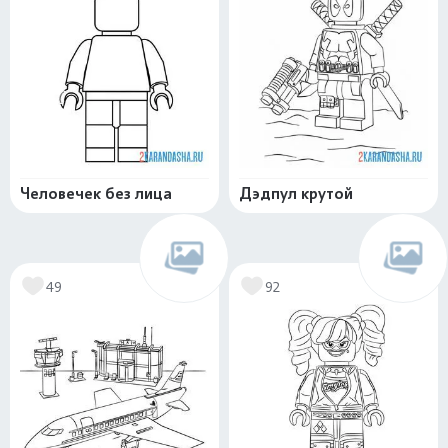
Человечек без лица
Дэдпул крутой
49
92