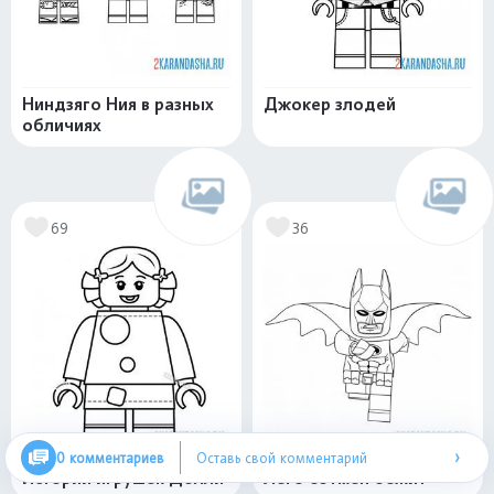
Ниндзяго Ния в разных
Джокер злодей
обличиях
69
36
›
0 комментариев
Оставь свой комментарий
Истории игрушек Долли
Лего бэтмен бежит