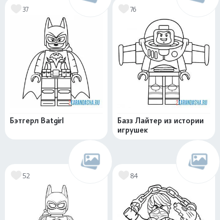
37
76
Бэтгерл Batgirl
Базз Лайтер из истории
игрушек
52
84