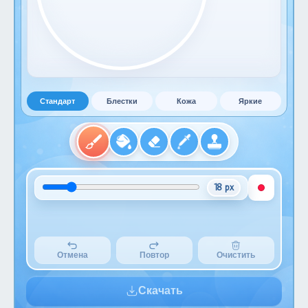
Стандарт
Блестки
Кожа
Яркие
18 px
Отмена
Повтор
Очистить
Скачать