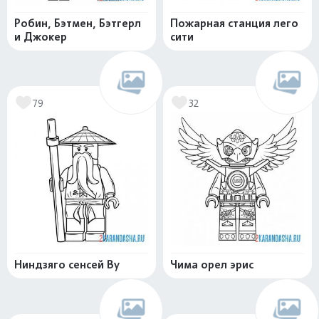
Робин, Бэтмен, Бэтгерл
Пожарная станция лего
и Джокер
сити
79
32
Ниндзяго сенсей Ву
Чима орел эрис