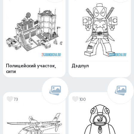
Полицейский участок,
Дэдпул
сити
73
100