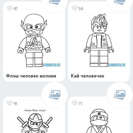
47
56
Флэш человек молния
Кай человечек
91
71