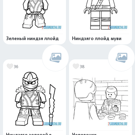
Зеленый ниндзя ллойд
Ниндзяго ллойд муви
36
38
Ниндзяго золотой в
Человечки