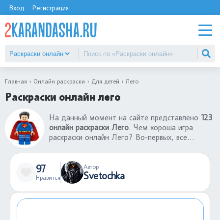
Вход
Регистрация
Главная
Онлайн раскраски
Для детей
Лего
Раскраски онлайн лего
На данный момент на сайте представлено
123
онлайн раскраски Лего
. Чем хороша игра
раскраски онлайн Лего? Во-первых, все
раскраски онлайн для детей бесплатны. Во-
вторых, чтобы раскрасить раскраску не нужны
бумаги, краски, фломастеры. В-третьих, играть
97
Автор
Svetochka
в раскраски онлайн Лего можно даже на
Нравится
телефоне в любом месте: в поезде или
автобусе, в очереди, в гостях.