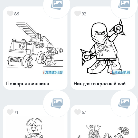
89
92
Пожарная машина
Ниндзяго красный кай
74
67