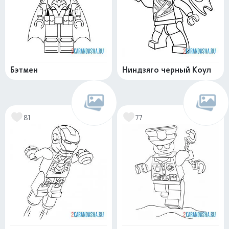
Бэтмен
Ниндзяго черный Коул
81
77