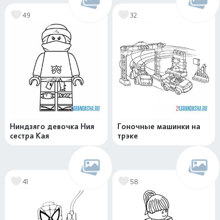
49
32
Ниндзяго девочка Ния
Гоночные машинки на
сестра Кая
трэке
41
58