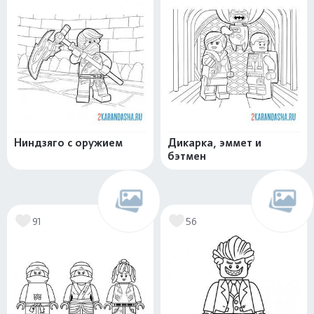
Ниндзяго с оружием
Дикарка, эммет и
бэтмен
91
56