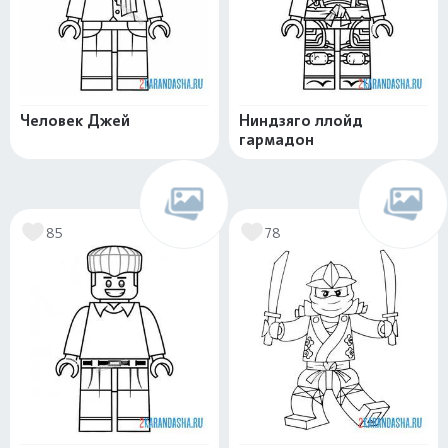
Человек Джей
Ниндзяго ллойд
гармадон
85
78