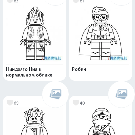
63
81
Ниндзяго Ния в
Робин
нормальном облике
69
40