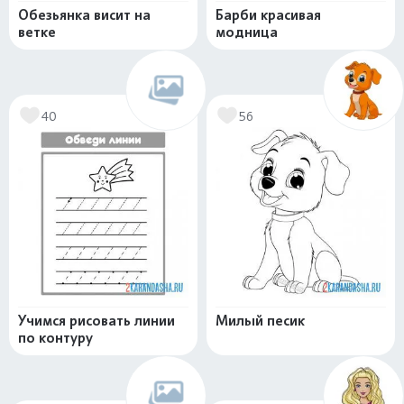
Обезьянка висит на
Барби красивая
ветке
модница
40
56
Учимся рисовать линии
Милый песик
по контуру