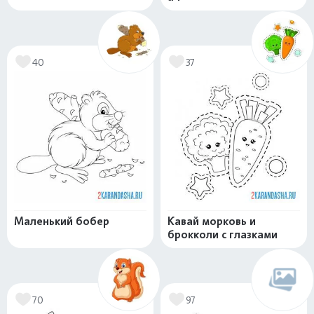
40
37
Маленький бобер
Кавай морковь и
брокколи с глазками
70
97