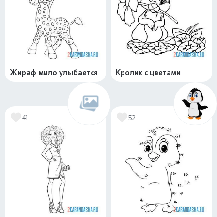
Жираф мило улыбается
Кролик с цветами
41
52