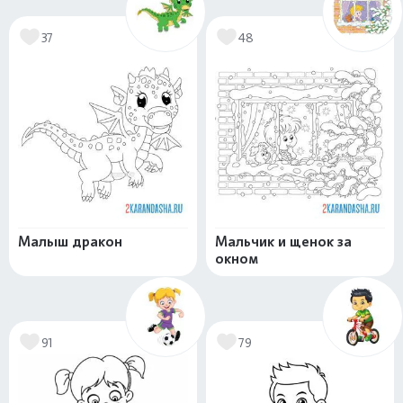
37
48
Малыш дракон
Мальчик и щенок за
окном
91
79