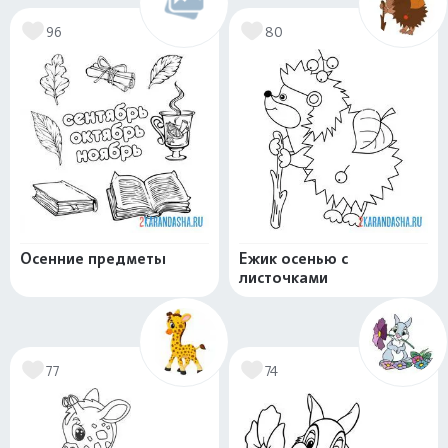
96
80
Осенние предметы
Ежик осенью с
листочками
77
74