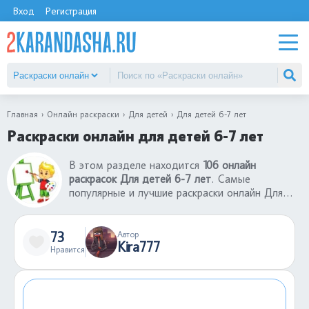
Вход
Регистрация
Главная
Онлайн раскраски
Для детей
Для детей 6-7 лет
Раскраски онлайн для детей 6-7 лет
В этом разделе находится
106 онлайн
раскрасок Для детей 6-7 лет
. Самые
популярные и лучшие раскраски онлайн Для
детей 6-7 лет для детей. Ребенок может
бесплатно раскрасить раскраски онлайн Для
детей 6-7 лет без ограничений. Для такой
73
Автор
Kira777
онлайн игры требуется только фантазия и
Нравится
время. В раскраски онлайн Для детей 6-7 лет
можно играть на телефон или компьютере.
Если случайно залили не тем цветом кусочек
картинки, всегда можно отменить действие.