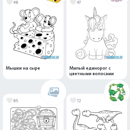
48
47
Мышки на сыре
Милый единорог с
цветными волосами
85
72