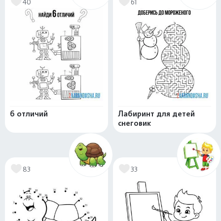
40
61
6 отличий
Лабиринт для детей
снеговик
83
33