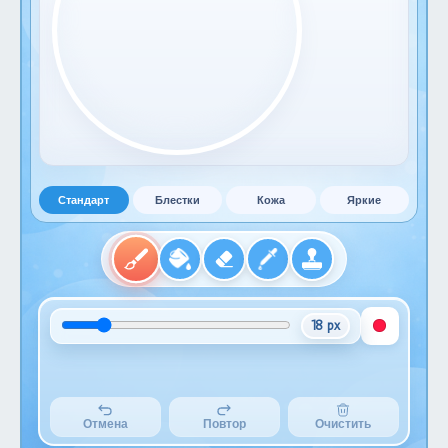
Стандарт
Блестки
Кожа
Яркие
18 px
Отмена
Повтор
Очистить