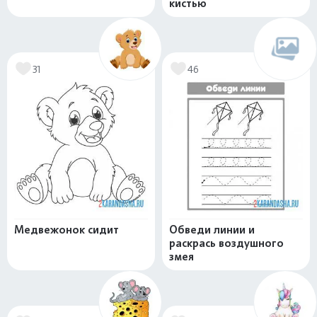
кистью
31
46
Медвежонок сидит
Обведи линии и
раскрась воздушного
змея