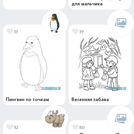
для мальчика
33
39
Пингвин по точкам
Весенняя забава
92
80