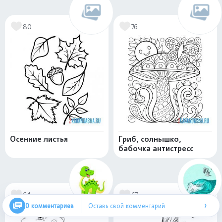
80
76
Осенние листья
Гриб, солнышко,
бабочка антистресс
64
67
›
0 комментариев
Оставь свой комментарий