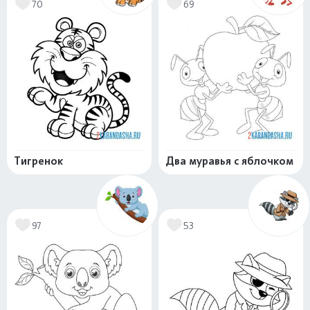
70
69
Тигренок
Два муравья с яблочком
97
53