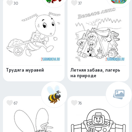
30
37
Трудяга муравей
Летняя забава, лагерь
на природе
67
76