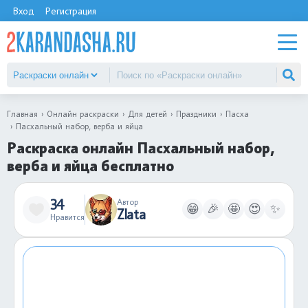
Вход
Регистрация
Главная
Онлайн раскраски
Для детей
Праздники
Пасха
Пасхальный набор, верба и яйца
Раскраска онлайн Пасхальный набор,
верба и яйца бесплатно
34
Автор
😁
🎉
🤩
😍
✨
Zlata
Нравится