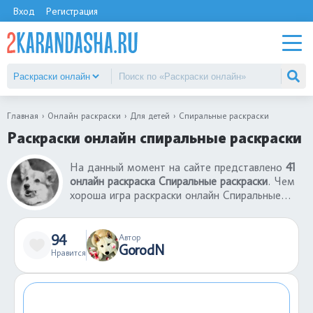
Вход
Регистрация
Главная
Онлайн раскраски
Для детей
Спиральные раскраски
Раскраски онлайн спиральные раскраски
На данный момент на сайте представлено
41
онлайн раскраска Спиральные раскраски
. Чем
хороша игра раскраски онлайн Спиральные
раскраски? Во-первых, все раскраски онлайн
для детей бесплатны. Во-вторых, чтобы
раскрасить раскраску не нужны бумаги, краски,
94
Автор
GorodN
фломастеры. В-третьих, играть в раскраски
Нравится
онлайн Спиральные раскраски можно даже на
телефоне в любом месте: в поезде или
автобусе, в очереди, в гостях.