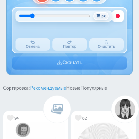
18 px
Отмена
Повтор
Очистить
Скачать
Сортировка:
Рекомендуемые
Новые
Популярные
94
62