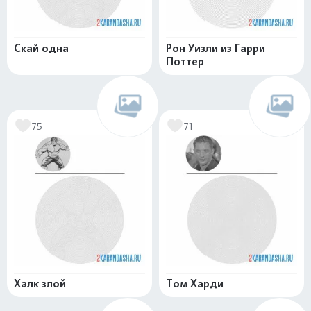
Скай одна
Рон Уизли из Гарри
Поттер
75
71
Халк злой
Том Харди