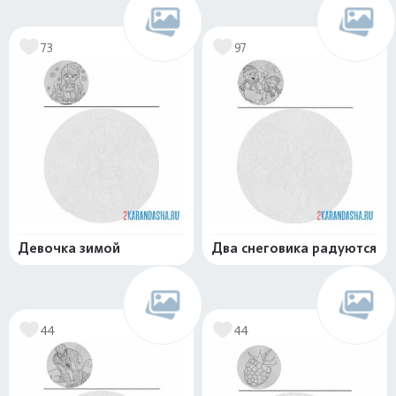
73
97
Девочка зимой
Два снеговика радуются
44
44