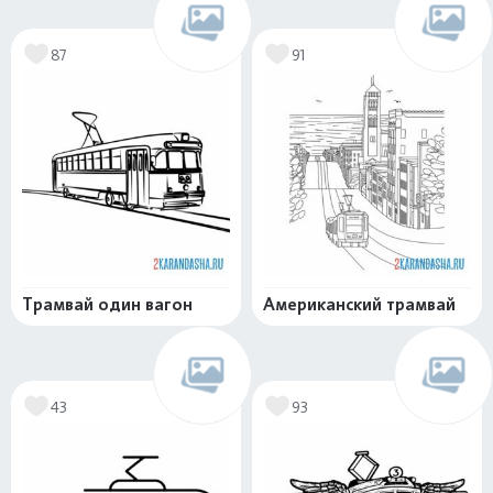
87
91
Трамвай один вагон
Американский трамвай
43
93