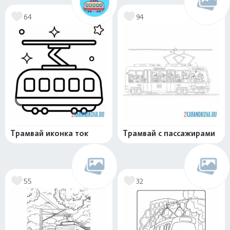
64
94
Трамвай иконка ток
Трамвай с пассажирами
55
32