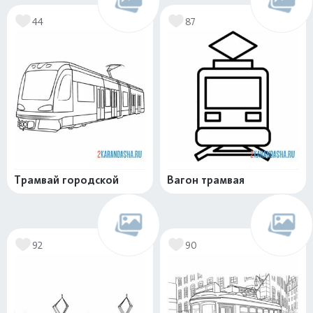
44
87
Трамвай городской
Вагон трамвая
92
90