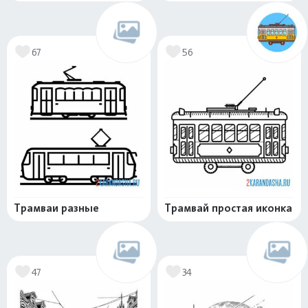
67
56
Трамваи разные
Трамвай простая иконка
47
34