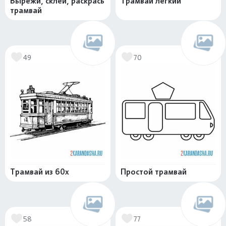
Вырежи, склей, раскрась
Трамвай легкий
трамвай
49
70
Трамвай из 60х
Простой трамвай
58
77