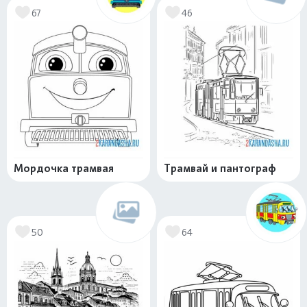
67
46
Мордочка трамвая
Трамвай и пантограф
50
64