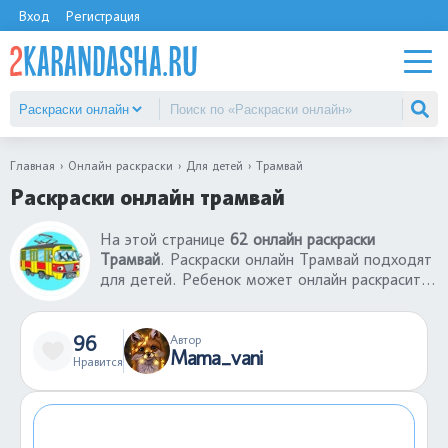
Вход
Регистрация
Главная
Онлайн раскраски
Для детей
Трамвай
Раскраски онлайн трамвай
На этой странице
62 онлайн раскраски
Трамвай
. Раскраски онлайн Трамвай подходят
для детей. Ребенок может онлайн раскрасить
раскраски Трамвай бесплатно со своему
компьютера или телефона. Такие игры в
раскраски онлайн не только хорошее
96
Автор
Mama_vani
развлечение, но еще и развитие творческих
Нравится
навыков. С помощью раскрасок онлайн
Трамвай ребенок может лучше понимать
сочетание цветов, их применение в том или
ином участке картинки.