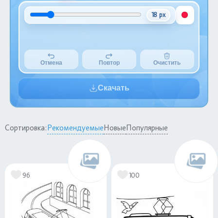
18 px
Отмена
Повтор
Очистить
Скачать
Сортировка:
Рекомендуемые
Новые
Популярные
96
100