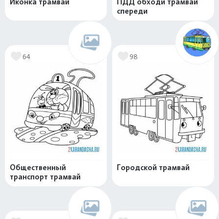
Иконка трамвай
ПДД обходи трамвай
спереди
64
98
Общественный
Городской трамвай
транспорт трамвай