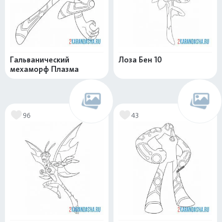
Гальванический
Лоза Бен 10
мехаморф Плазма
96
43