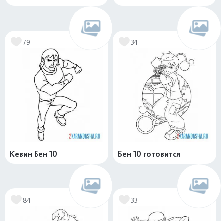
79
34
Кевин Бен 10
Бен 10 готовится
84
33