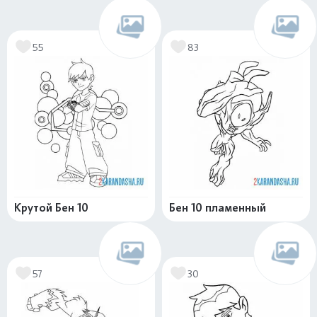
55
83
Крутой Бен 10
Бен 10 пламенный
57
30