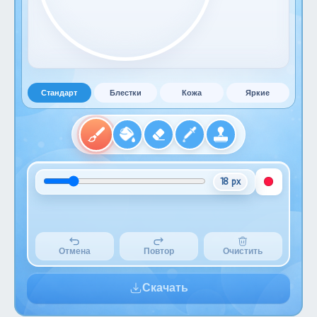
Стандарт
Блестки
Кожа
Яркие
18 px
Отмена
Повтор
Очистить
Скачать