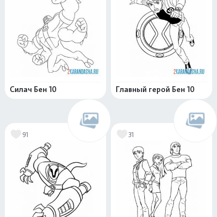
Силач Бен 10
Главный герой Бен 10
91
31