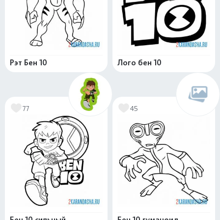
Рэт Бен 10
Лого бен 10
77
45
Бен 10 сильный
Бен 10 гуманоид