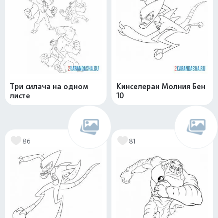
Три силача на одном
Кинселеран Молния Бен
листе
10
86
81