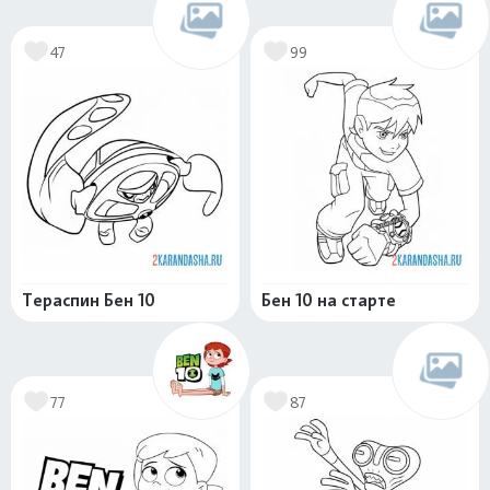
47
99
Тераспин Бен 10
Бен 10 на старте
77
87