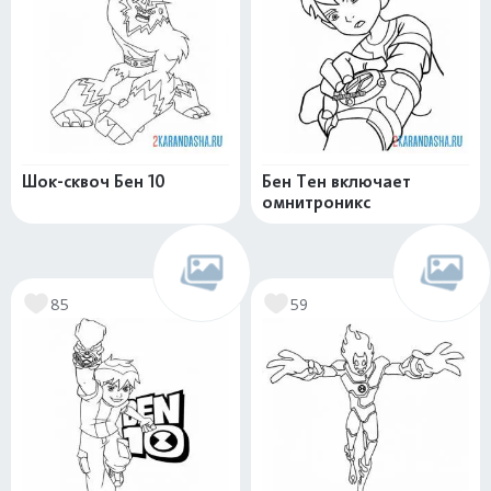
Шок-сквоч Бен 10
Бен Тен включает
омнитроникс
85
59