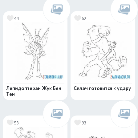
44
62
Лепидоптеран Жук Бен
Силач готовится к удару
Тен
53
93