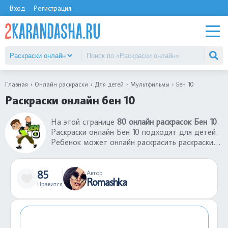
Вход
Регистрация
Главная
Онлайн раскраски
Для детей
Мультфильмы
Бен 10
Раскраски онлайн бен 10
На этой странице
80 онлайн раскрасок Бен 10
.
Раскраски онлайн Бен 10 подходят для детей.
Ребенок может онлайн раскрасить раскраски
Бен 10 бесплатно со своему компьютера или
телефона. Такие игры в раскраски онлайн не
только хорошее развлечение, но еще и
85
Автор
Romashka
развитие творческих навыков. С помощью
Нравится
раскрасок онлайн Бен 10 ребенок может лучше
понимать сочетание цветов, их применение в
том или ином участке картинки.