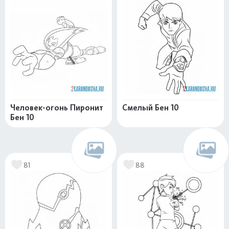
Человек-огонь Пиронит
Смелый Бен 10
Бен 10
81
88