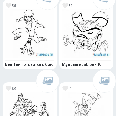
56
59
Бен Тен готовится к бою
Мудрый краб Бен 10
89
41