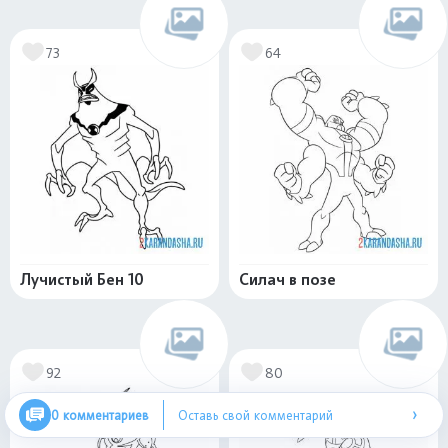
73
64
Лучистый Бен 10
Силач в позе
92
80
›
0 комментариев
Оставь свой комментарий