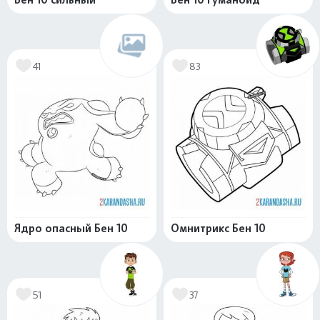
41
83
Ядро опасный Бен 10
Омнитрикс Бен 10
51
37