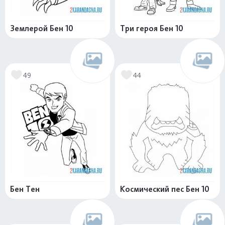
Землерой Бен 10
Три героя Бен 10
49
44
Бен Тен
Космический пес Бен 10