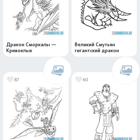
Дракон Сморкалы —
Великий Смутьян
Кривоклык
гигантский дракон
87
60