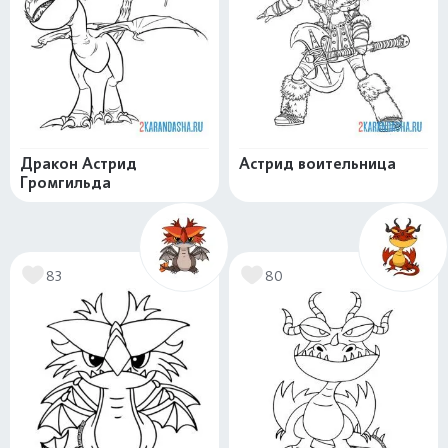
Дракон Астрид
Астрид воительница
Громгильда
83
80