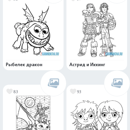
Рыбелек дракон
Астрид и Иккинг
83
93