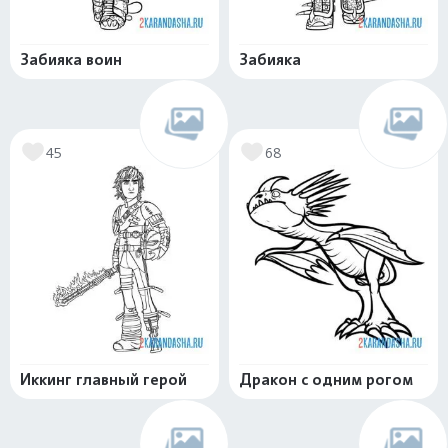
Забияка воин
Забияка
45
68
Иккинг главный герой
Дракон с одним рогом