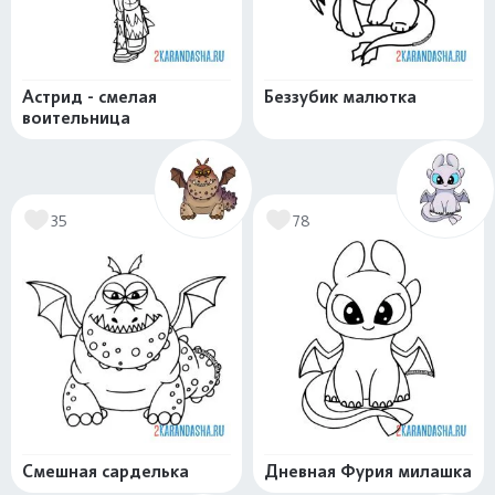
Астрид - смелая
Беззубик малютка
воительница
35
78
Смешная сарделька
Дневная Фурия милашка