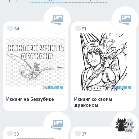
84
51
Иккинг на Беззубике
Иккинг со своим
драконом
39
37