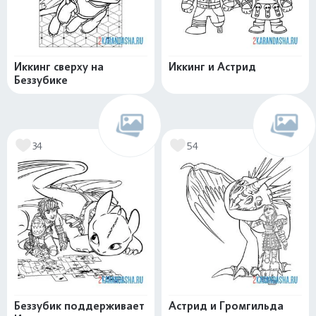
Иккинг сверху на
Иккинг и Астрид
Беззубике
34
54
Беззубик поддерживает
Астрид и Громгильда