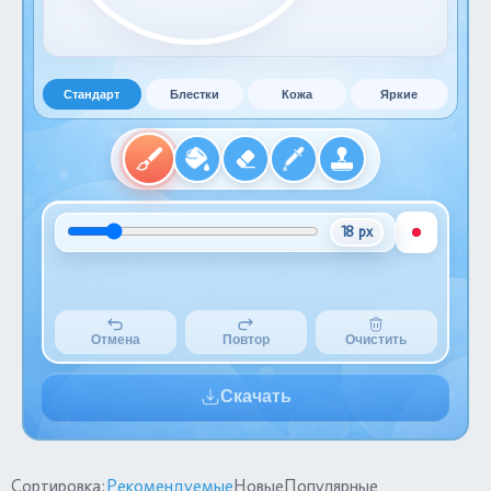
Стандарт
Блестки
Кожа
Яркие
18 px
Отмена
Повтор
Очистить
Скачать
Сортировка:
Рекомендуемые
Новые
Популярные