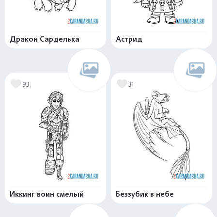
Дракон Сарделька
Астрид
93
31
Иккинг воин смелый
Беззубик в небе