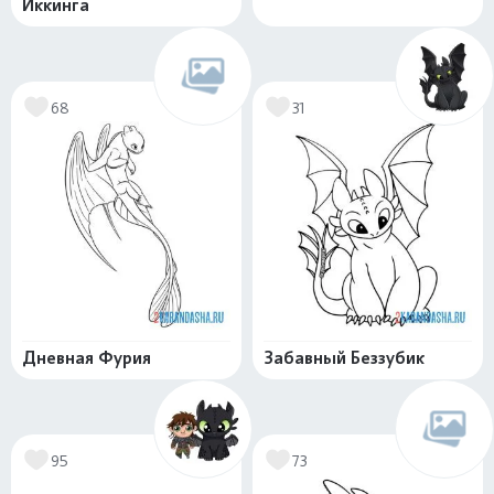
Иккинга
68
31
Дневная Фурия
Забавный Беззубик
95
73