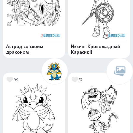
Астрид со своим
Иккинг Кровожадный
драконом
Карасик III
99
37