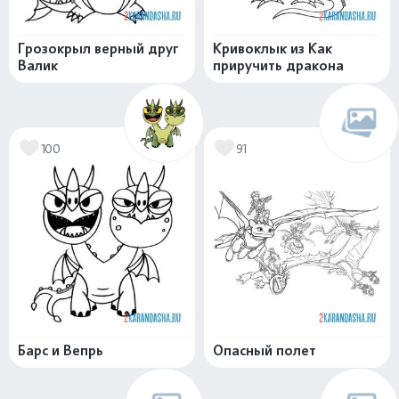
Грозокрыл верный друг
Кривоклык из Как
Валик
приручить дракона
100
91
Барс и Вепрь
Опасный полет