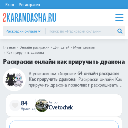
Вход
Регистрация
Главная
Онлайн раскраски
Для детей
Мультфильмы
Как приручить дракона
Раскраски онлайн как приручить дракона
В уникальном сборнике
64 онлайн раскраски
Как приручить дракона
. Раскраски онлайн Как
приручить дракона позволяют раскрашивать
любимые картинки без использования принтера
и красок. Раскраски онлайн - отличный способ
начать творить здесь и сейчас. Большой выбор
84
Автор
Cvetochek
раскрасок онлайн Как приручить дракона
Нравится
понравятся детям любого возраста. Можно
экспериментировать, смешивая разные цвета,
не боясь испортить раскраску, ведь любое