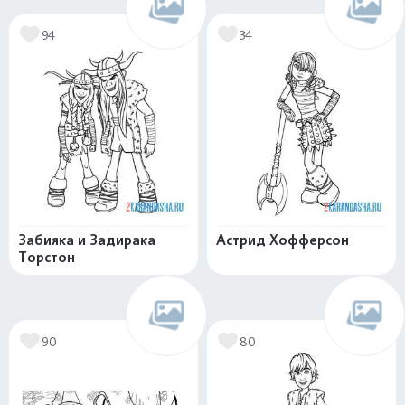
94
34
Забияка и Задирака
Астрид Хофферсон
Торстон
90
80