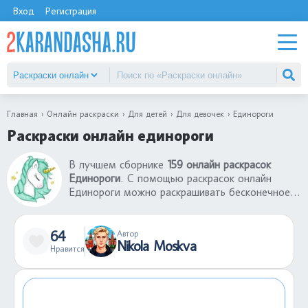
Вход
Регистрация
Главная
Онлайн раскраски
Для детей
Для девочек
Единороги
Раскраски онлайн единороги
В лучшем сборнике
159 онлайн раскрасок
Единороги
. С помощью раскрасок онлайн
Единороги можно раскрашивать бесконечное
количество раз одну и ту же картинку,
создавая новый шедевр. Раскраски онлайн
Единороги - это отличный способ развивать
64
Автор
Nikola Moskva
творческие способности ребенка. Если у вас
Нравится
есть телефон или ноутбук, вы можете
развлечь ребенка с помощью раскрасок онлайн
Единороги в любом уголке земного шара, в
любой момент.