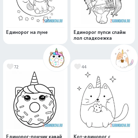
Единорог на луне
Единорог пупси слайм
лол сладкоежка
72
44
Единорог-пончик кавай
Кот-единорог с