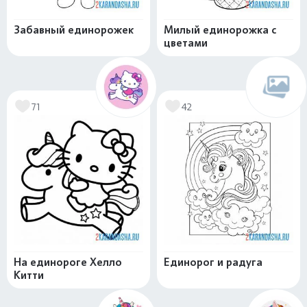
Забавный единорожек
Милый единорожка с
цветами
71
42
На единороге Хелло
Единорог и радуга
Китти