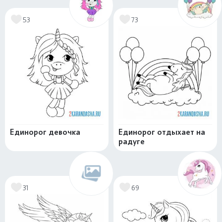
53
73
Единорог девочка
Единорог отдыхает на
радуге
31
69