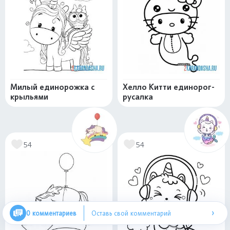
Милый единорожка с
Хелло Китти единорог-
крыльями
русалка
54
54
›
0 комментариев
Оставь свой комментарий