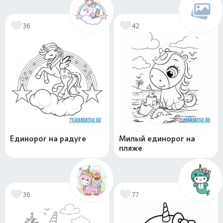
36
42
Единорог на радуге
Милый единорог на
пляже
36
77