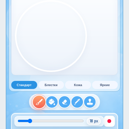
Стандарт
Блестки
Кожа
Яркие
18 px