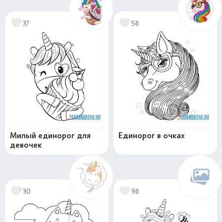
37
56
Милый единорог для
Единорог в очках
девочек
30
96