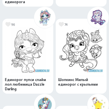
единорога
96
74
Единорог пупси слайм
Шопкинс Милый
лол любимица Dazzle
единорог с крыльями
Darling