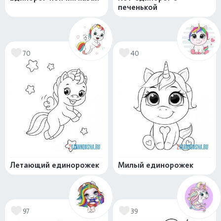
печенькой
70
40
Летающий единорожек
Милый единорожек
97
39