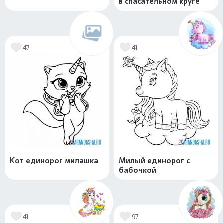
в спасательном круге
47
41
Кот единорог милашка
Милый единорог с
бабочкой
41
97