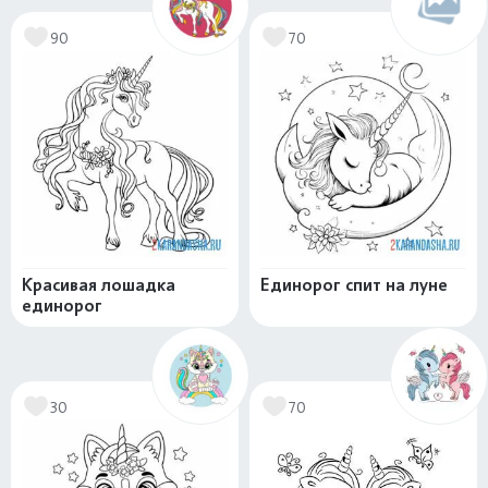
90
70
Красивая лошадка
Единорог спит на луне
единорог
30
70