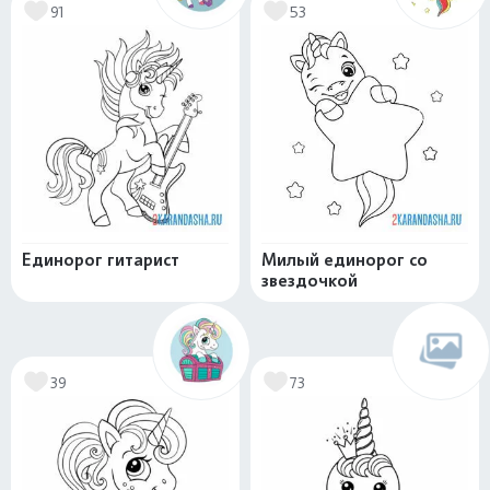
91
53
Единорог гитарист
Милый единорог со
звездочкой
39
73