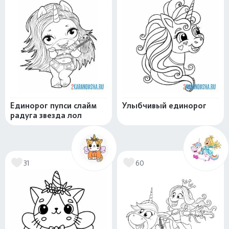
Единорог пупси слайм
Улыбчивый единорог
радуга звезда лол
31
60