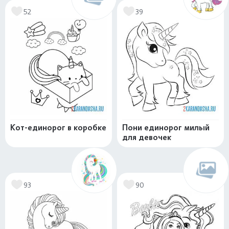
52
39
Кот-единорог в коробке
Пони единорог милый
для девочек
93
90