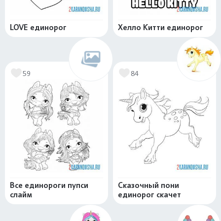
LOVE единорог
Хелло Китти единорог
59
84
Все единороги пупси
Сказочный пони
слайм
единорог скачет