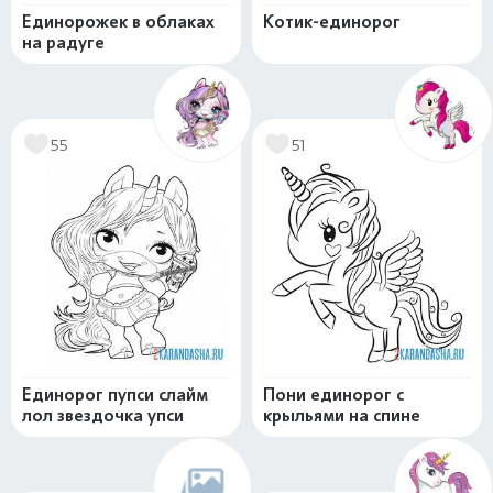
Единорожек в облаках
Котик-единорог
на радуге
55
51
Единорог пупси слайм
Пони единорог с
лол звездочка упси
крыльями на спине