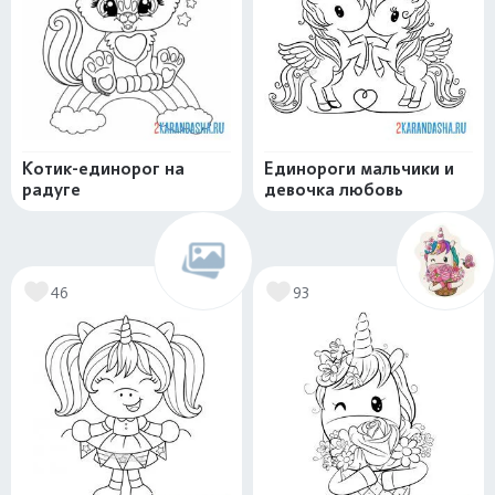
Котик-единорог на
Единороги мальчики и
радуге
девочка любовь
46
93