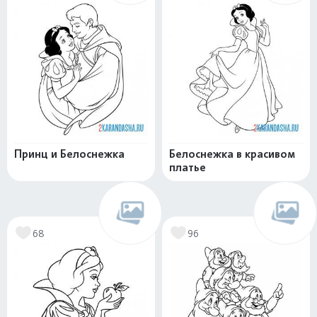
Принц и Белоснежка
Белоснежка в красивом
платье
68
96