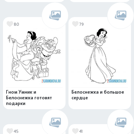
80
79
Гном Умник и
Белоснежка и большое
Белоснежка готовят
сердце
подарки
45
41