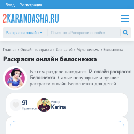
Вход
Регистрация
Главная
Онлайн раскраски
Для детей
Мультфильмы
Белоснежка
Раскраски онлайн белоснежка
В этом разделе находится
12 онлайн раскрасок
Белоснежка
. Самые популярные и лучшие
раскраски онлайн Белоснежка для детей.
Ребенок может бесплатно раскрасить
раскраски онлайн Белоснежка без ограничений.
Для такой онлайн игры требуется только
91
Автор
Karina
фантазия и время. В раскраски онлайн
Нравится
Белоснежка можно играть на телефон или
компьютере. Если случайно залили не тем
цветом кусочек картинки, всегда можно
отменить действие.