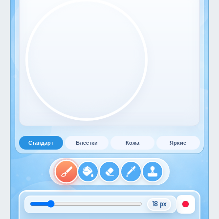
Стандарт
Блестки
Кожа
Яркие
18 px