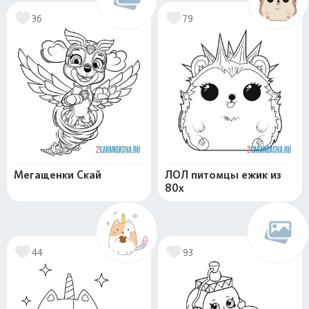
36
79
Мегащенки Скай
ЛОЛ питомцы ежик из
80х
44
93