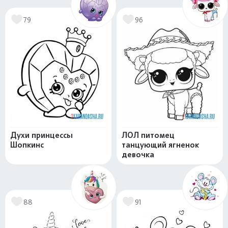
79
96
Духи принцессы
ЛОЛ питомец
Шопкинс
танцующий ягненок
девочка
88
91