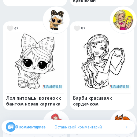
крыльями
43
53
Лол питомцы котенок с
Барби красивая с
бантом новая картинка
сердечком
›
0 комментариев
Оставь свой комментарий
100
84