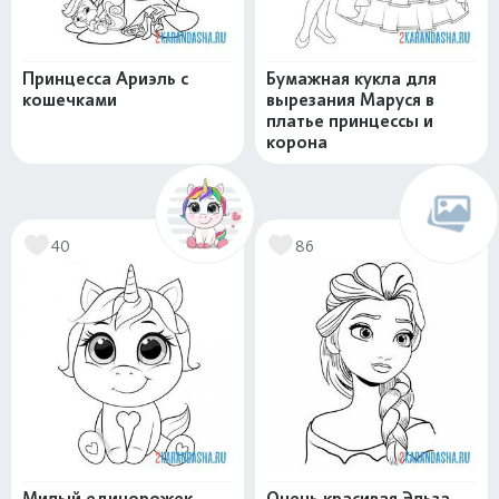
Принцесса Ариэль с
Бумажная кукла для
кошечками
вырезания Маруся в
платье принцессы и
корона
40
86
Милый единорожек
Очень красивая Эльза