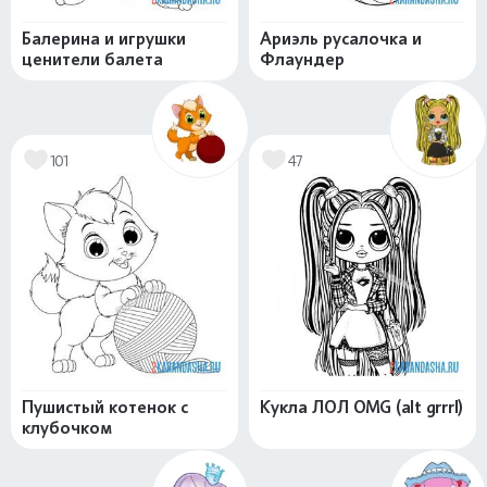
Балерина и игрушки
Ариэль русалочка и
ценители балета
Флаундер
101
47
Пушистый котенок с
Кукла ЛОЛ OMG (alt grrrl)
клубочком