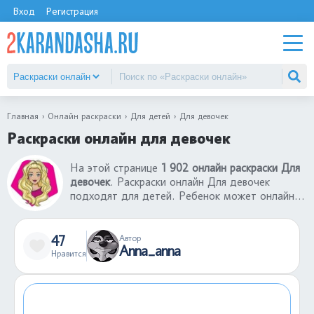
Вход
Регистрация
Главная
Онлайн раскраски
Для детей
Для девочек
Раскраски онлайн для девочек
На этой странице
1 902 онлайн раскраски Для
девочек
. Раскраски онлайн Для девочек
подходят для детей. Ребенок может онлайн
раскрасить раскраски Для девочек бесплатно
со своему компьютера или телефона. Такие
игры в раскраски онлайн не только хорошее
47
Автор
Anna_anna
развлечение, но еще и развитие творческих
Нравится
навыков. С помощью раскрасок онлайн Для
девочек ребенок может лучше понимать
сочетание цветов, их применение в том или
ином участке картинки.