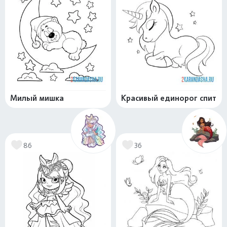
Милый мишка
Красивый единорог спит
86
36