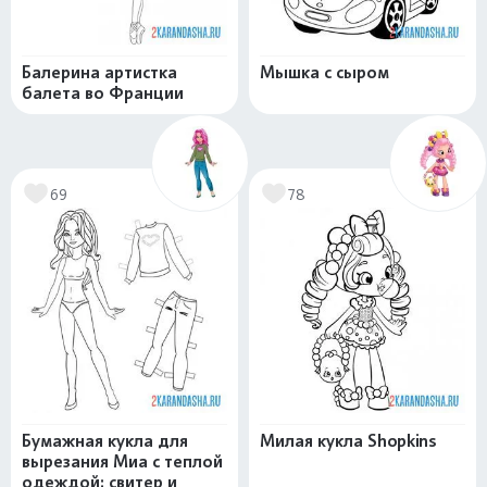
Балерина артистка
Мышка с сыром
балета во Франции
69
78
Бумажная кукла для
Милая кукла Shopkins
вырезания Миа с теплой
одеждой: свитер и