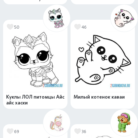
50
46
Куклы ЛОЛ питомцы Айс
Милый котенок каваи
айс хаски
69
36