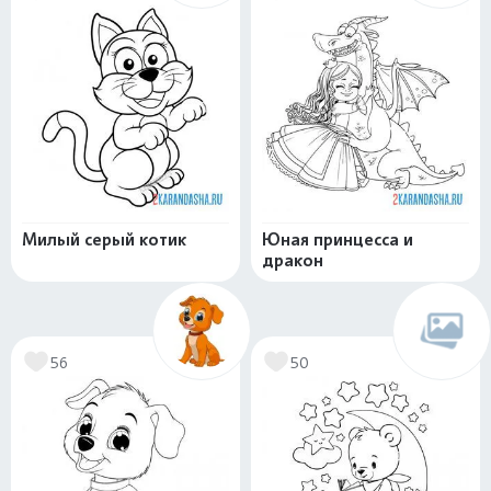
Милый серый котик
Юная принцесса и
дракон
56
50