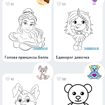
61
53
Голова принцессы Белль
Единорог девочка
47
98