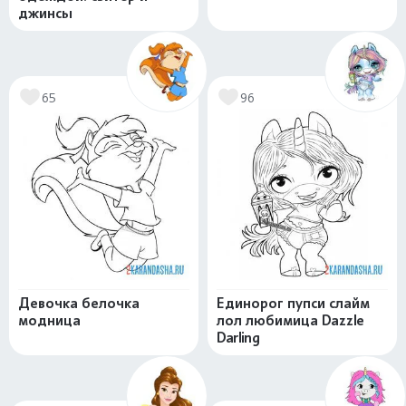
джинсы
65
96
Девочка белочка
Единорог пупси слайм
модница
лол любимица Dazzle
Darling