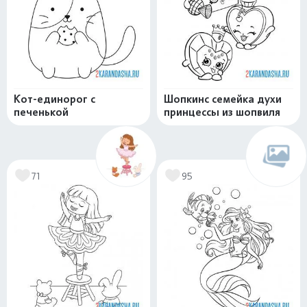
Кот-единорог с
Шопкинс семейка духи
печенькой
принцессы из шопвиля
71
95