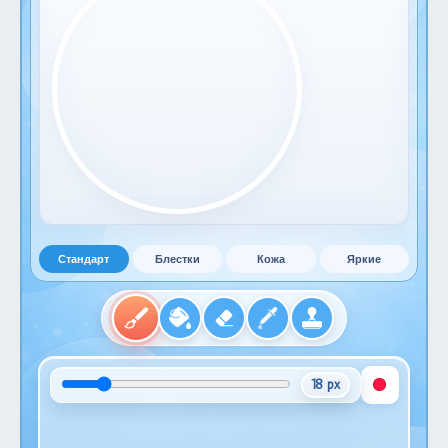
Стандарт
Блестки
Кожа
Яркие
18 px