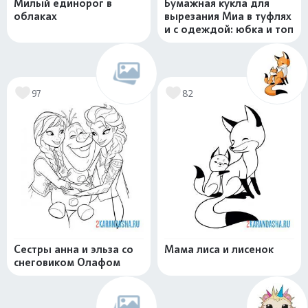
Милый единорог в
Бумажная кукла для
облаках
вырезания Миа в туфлях
и с одеждой: юбка и топ
97
82
Сестры анна и эльза со
Мама лиса и лисенок
снеговиком Олафом