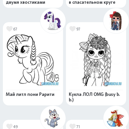
двумя хвостиками
в спасательном круге
67
97
Май литл пони Рарити
Кукла ЛОЛ OMG (busy b.
b.)
49
71