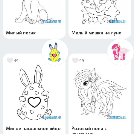
Милый песик
Милый мишка на луне
49
99
Милое пасхальное яйцо
Розовый пони с