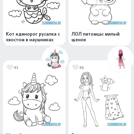
Кот единорог русалка с
ЛОЛ питомцы милый
хвостом в наушниках
щенок
43
46