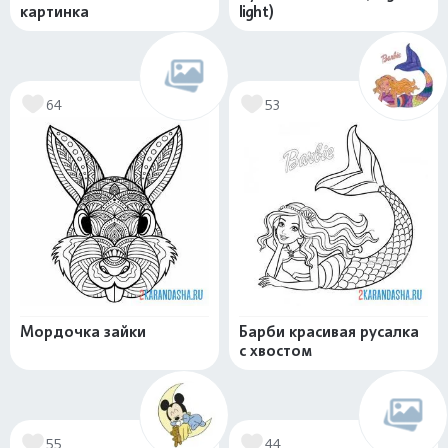
картинка
light)
64
53
Мордочка зайки
Барби красивая русалка
с хвостом
55
44