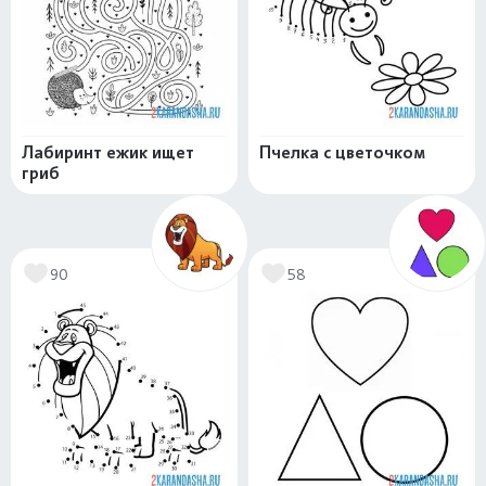
Лабиринт ежик ищет
Пчелка с цветочком
гриб
90
58