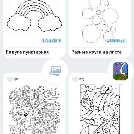
Радуга пунктирная
Разные круги на листе
65
55