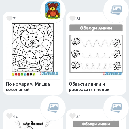
71
81
По номерам: Мишка
Обвести линии и
косолапый
раскрасить пчелок
42
37