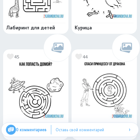
Лабиринт для детей
Курица
45
44
Лабиринт
Лабиринт принцесса и
›
0 комментариев
Оставь свой комментарий
инопланетянин
принц