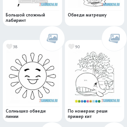
Большой сложный
Обведи матрешку
лабиринт
38
90
Солнышко обведи
По номерам: реши
линии
пример кит