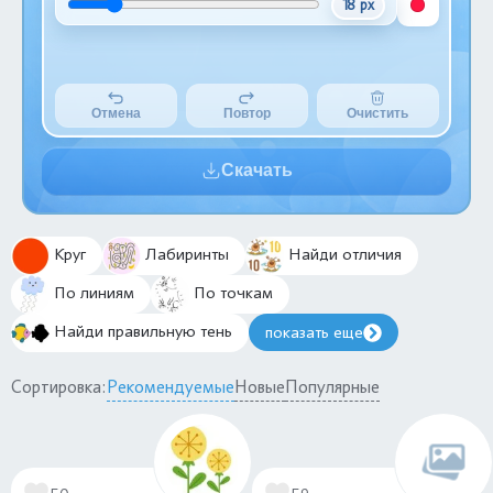
18 px
Отмена
Повтор
Очистить
Скачать
Круг
Лабиринты
Найди отличия
По линиям
По точкам
Найди правильную тень
показать еще
Сортировка:
Рекомендуемые
Новые
Популярные