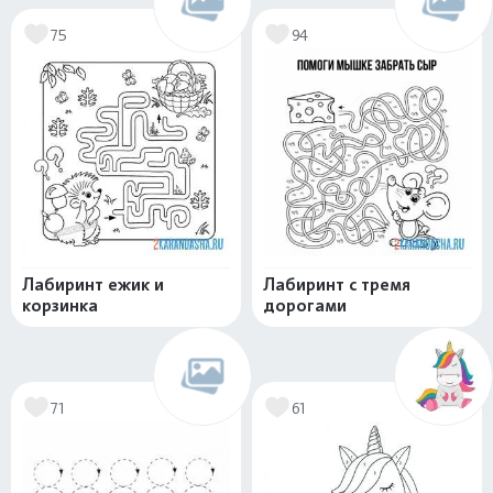
75
94
Лабиринт ежик и
Лабиринт с тремя
корзинка
дорогами
71
61