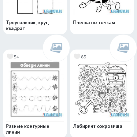
Треугольник, круг,
Пчелка по точкам
квадрат
54
85
Разные контурные
Лабиринт сокровища
линии