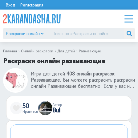
Вход
Регистрация
Главная
Онлайн раскраски
Для детей
Развивающие
Раскраски онлайн развивающие
Игра для детей
408 онлайн раскрасок
Развивающие
. Вы можете раскрасить раскраски
онлайн Развивающие бесплатно. Если у вас нет
принтера, то вы можете воспользоваться
нашим сервисом, где лучшие раскраски онлайн
Развивающие. Можете отправить ссылку другу
50
Автор
Bull
и вместе играть в раскраски-онлайн. В
Нравится
каталоге большой выбор раскрасок-онлайн для
детей разных возрастов.