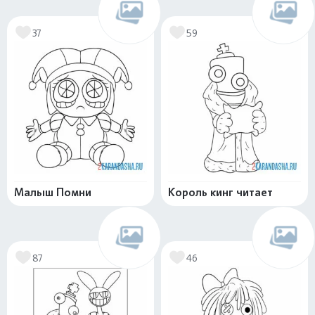
37
59
Малыш Помни
Король кинг читает
87
46