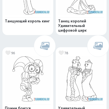
Танцующий король кинг
Танец королей
Удивительный
цифровой цирк
96
78
Помни боится
Удивительный