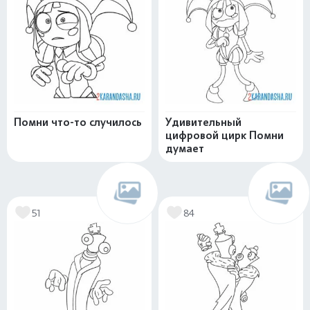
Помни что-то случилось
Удивительный
цифровой цирк Помни
думает
51
84