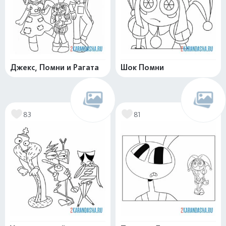
Джекс, Помни и Рагата
Шок Помни
83
81