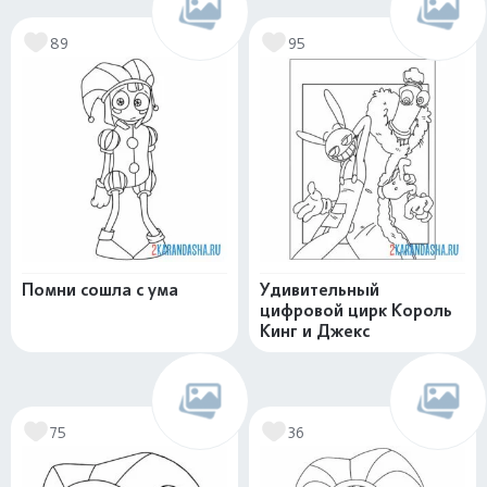
89
95
Помни сошла с ума
Удивительный
цифровой цирк Король
Кинг и Джекс
75
36