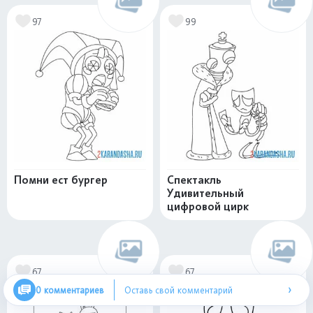
97
99
Помни ест бургер
Спектакль
Удивительный
цифровой цирк
67
67
›
0 комментариев
Оставь свой комментарий