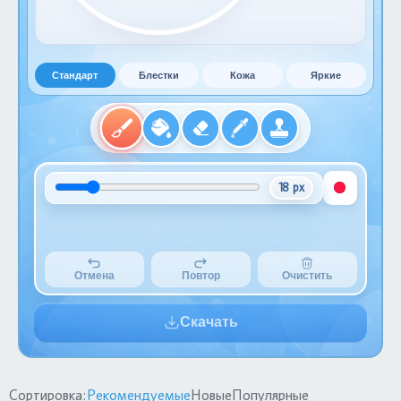
Стандарт
Блестки
Кожа
Яркие
18 px
Отмена
Повтор
Очистить
Скачать
Сортировка:
Рекомендуемые
Новые
Популярные