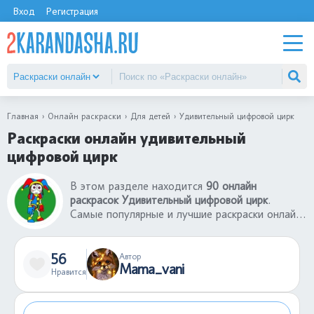
Вход
Регистрация
Главная
Онлайн раскраски
Для детей
Удивительный цифровой цирк
Раскраски онлайн удивительный
цифровой цирк
В этом разделе находится
90 онлайн
раскрасок Удивительный цифровой цирк
.
Самые популярные и лучшие раскраски онлайн
Удивительный цифровой цирк для детей.
Ребенок может бесплатно раскрасить
раскраски онлайн Удивительный цифровой цирк
56
Автор
Mama_vani
без ограничений. Для такой онлайн игры
Нравится
требуется только фантазия и время. В
раскраски онлайн Удивительный цифровой цирк
можно играть на телефон или компьютере.