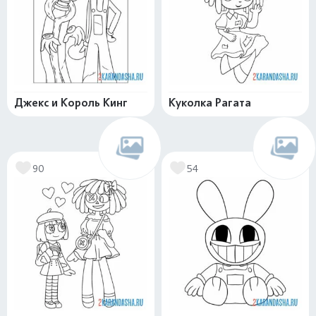
Джекс и Король Кинг
Куколка Рагата
90
54