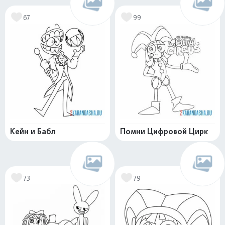
67
99
Кейн и Бабл
Помни Цифровой Цирк
73
79