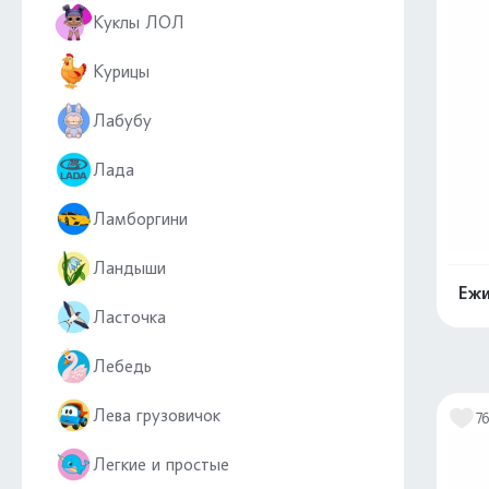
Куклы ЛОЛ
Курицы
Лабубу
Лада
Ламборгини
Ландыши
Ежи
Ласточка
Лебедь
Лева грузовичок
7
Легкие и простые