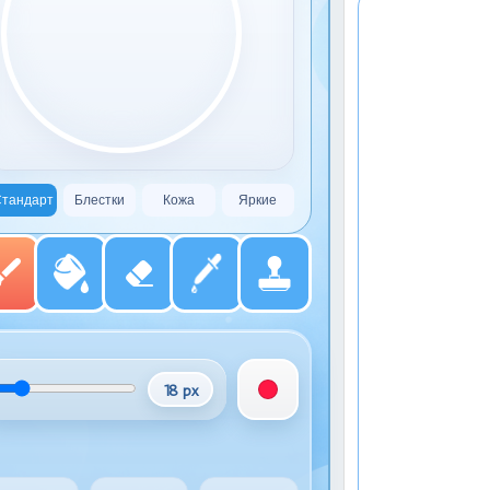
тандарт
Блестки
Кожа
Яркие
18 px