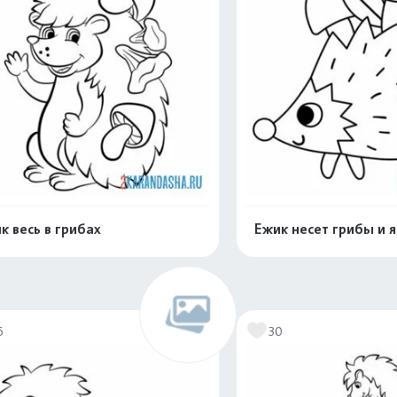
к весь в грибах
Ежик несет грибы и 
Раскрасить онлайн
Раскрасить о
6
30