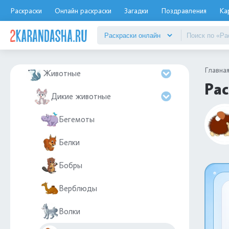
Дятел
Раскраски
Онлайн раскраски
Загадки
Поздравления
Ка
Еда
Елочные игрушки
Главна
Животные
Рас
Дикие животные
Бегемоты
Белки
Бобры
Верблюды
Волки