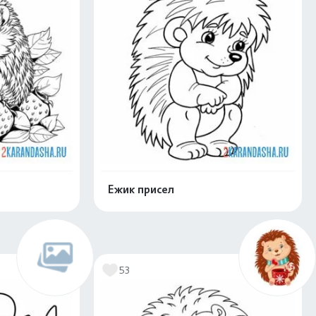
Ежик присел
нлайн
Раскрасить онлайн
53