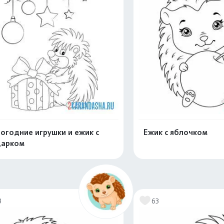
огодние игрушки и ежик с
Ежик с яблочком
дарком
Раскрасить онлайн
Раскрасить о
3
63