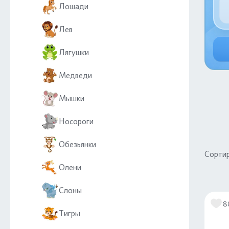
Лошади
Лев
Лягушки
Медведи
Мышки
Носороги
Обезьянки
Сортир
Олени
Слоны
8
Тигры