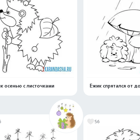
к осенью с листочками
Ежик спрятался от д
Раскрасить онлайн
Раскрасить о
6
56