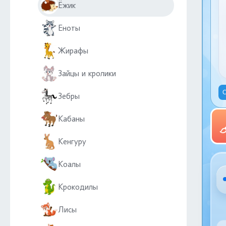
Ёжик
Еноты
Жирафы
Зайцы и кролики
С
Зебры
Кабаны
Кенгуру
Коалы
Крокодилы
Лисы