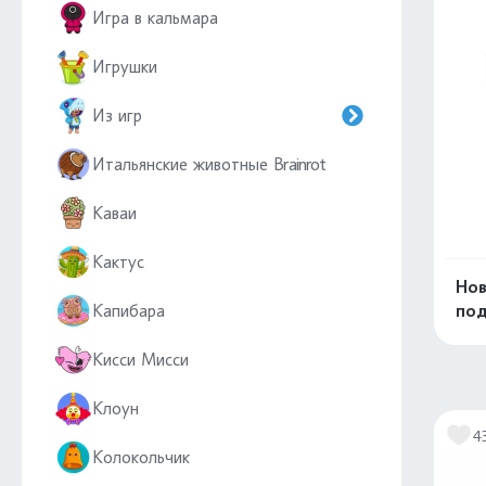
Игра в кальмара
Игрушки
Из игр
Итальянские животные Brainrot
Каваи
Кактус
Нов
Капибара
по
Кисси Мисси
Клоун
4
Колокольчик