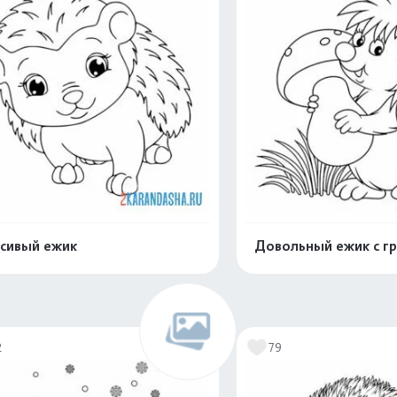
сивый ежик
Довольный ежик с г
Раскрасить онлайн
Раскрасить о
2
79