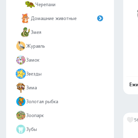
Черепахи
Домашние животные
Змея
Журавль
Замок
Звезды
Ежи
Зима
Золотая рыбка
Зоопарк
5
Зубы