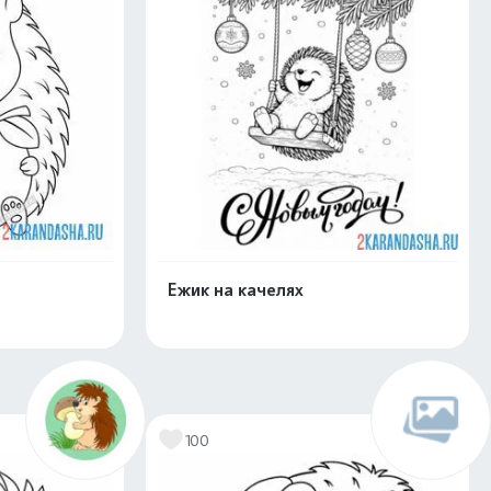
Ежик на качелях
нлайн
Раскрасить онлайн
100