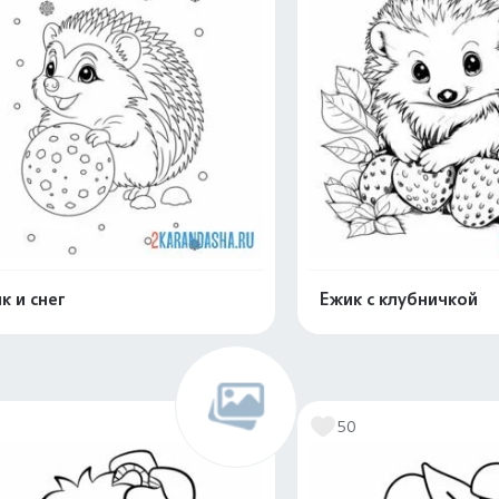
к и снег
Ежик с клубничкой
Раскрасить онлайн
Раскрасить о
6
50