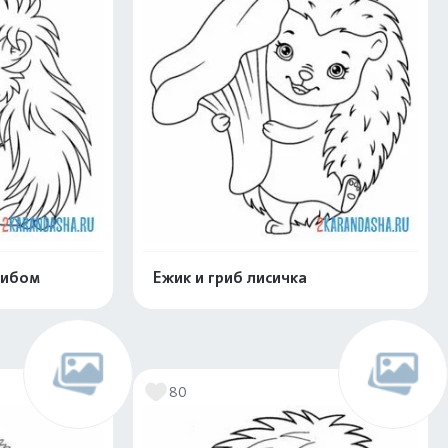
рибом
Ежик и гриб лисичка
нлайн
Раскрасить онлайн
80