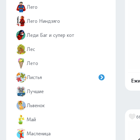
Лего
Лего Ниндзяго
Леди Баг и супер кот
Лес
Лето
Листья
Ежи
Лучшие
Львенок
6
Май
Масленица