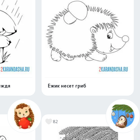
ождя
Ежик несет гриб
нлайн
Раскрасить онлайн
82