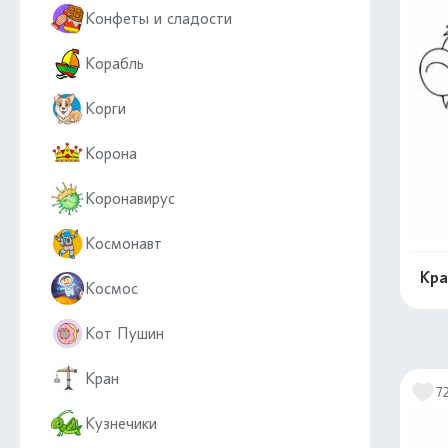
Конфеты и сладости
Корабль
Корги
Корона
Коронавирус
Космонавт
Кра
Космос
Кот Пушин
Кран
7
Кузнечики