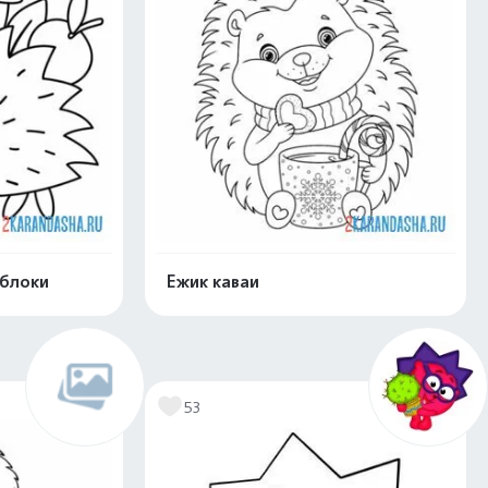
яблоки
Ежик каваи
нлайн
Раскрасить онлайн
53