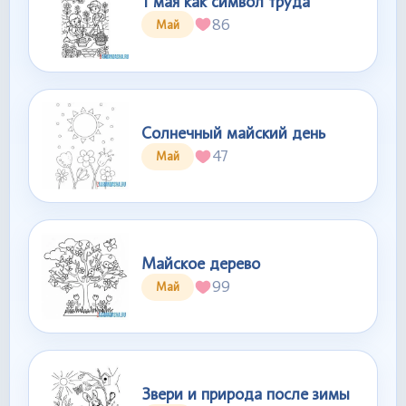
1 мая как символ труда
86
Май
Солнечный майский день
47
Май
Майское дерево
99
Май
Звери и природа после зимы