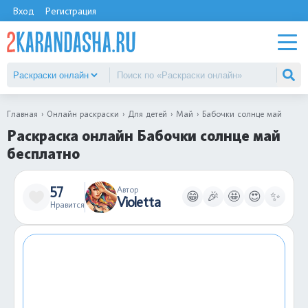
Вход
Регистрация
Главная
Онлайн раскраски
Для детей
Май
Бабочки солнце май
Раскраска онлайн Бабочки солнце май
бесплатно
57
Автор
😁
🎉
🤩
😍
✨
Violetta
Нравится