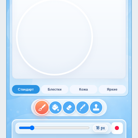
Стандарт
Блестки
Кожа
Яркие
18 px