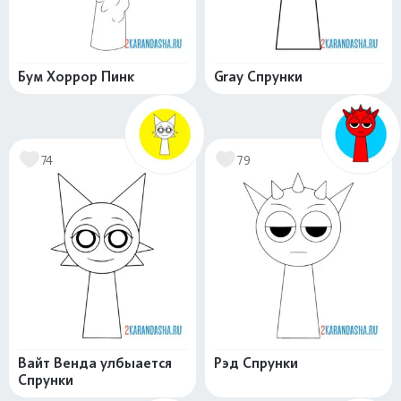
Бум Хоррор Пинк
Gray Спрунки
74
79
Вайт Венда улбыается
Рэд Спрунки
Спрунки