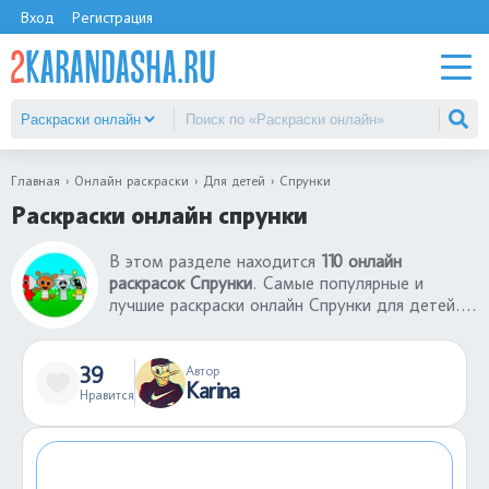
Вход
Регистрация
Главная
Онлайн раскраски
Для детей
Спрунки
Раскраски онлайн спрунки
В этом разделе находится
110 онлайн
раскрасок Спрунки
. Самые популярные и
лучшие раскраски онлайн Спрунки для детей.
Ребенок может бесплатно раскрасить
раскраски онлайн Спрунки без ограничений.
Для такой онлайн игры требуется только
39
Автор
Karina
фантазия и время. В раскраски онлайн Спрунки
Нравится
можно играть на телефон или компьютере.
Если случайно залили не тем цветом кусочек
картинки, всегда можно отменить действие.