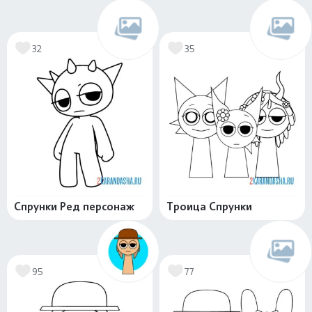
32
35
Спрунки Ред персонаж
Троица Спрунки
95
77