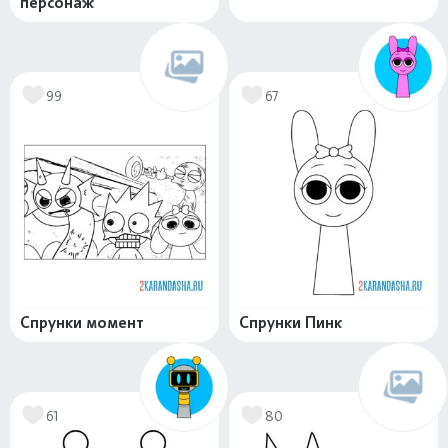
персонаж
99
67
Спрунки момент
Спрунки Пинк
61
80