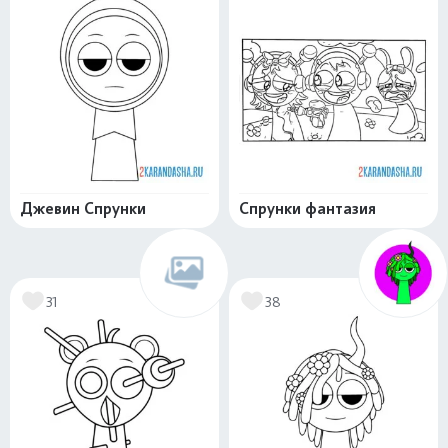
Джевин Спрунки
Спрунки фантазия
31
38