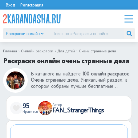
Вход
Регистрация
Главная
Онлайн раскраски
Для детей
Очень странные дела
Раскраски онлайн очень странные дела
В каталоге вы найдете
100 онлайн раскрасок
Очень странные дела
. Уникальный раздел, в
котором собраны лучшие бесплатные
раскраски онлайн Очень странные дела.
Интерфейс игры настолько понятен, что любой
ребенок без проблем сможет раскрасить
95
Автор
FAN_StrangerThings
понравившуюся картинку из раздела раскраски
Нравится
онлайн Очень странные дела. Готовую
раскрашенную картинку можно сохранить себе
на компьютер или поделиться ею с другими
пользователями сайта.