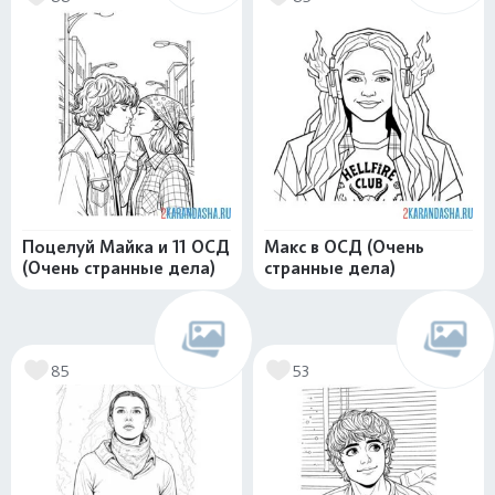
Поцелуй Майка и 11 ОСД
Макс в ОСД (Очень
(Очень странные дела)
странные дела)
85
53