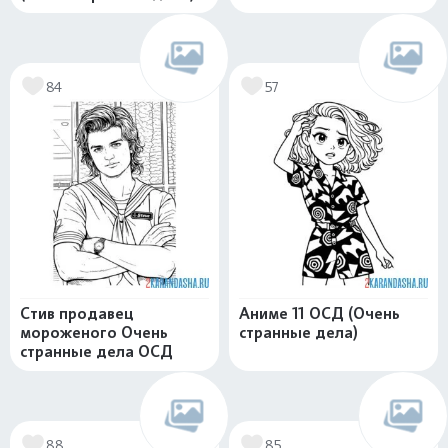
84
57
Стив продавец
Аниме 11 ОСД (Очень
мороженого Очень
странные дела)
странные дела ОСД
88
85