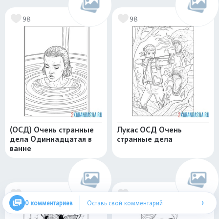
98
98
(ОСД) Очень странные
Лукас ОСД Очень
дела Одиннадцатая в
странные дела
ванне
56
86
›
0 комментариев
Оставь свой комментарий