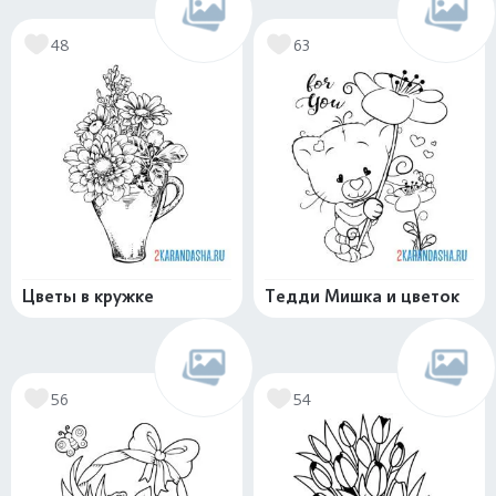
48
63
Цветы в кружке
Тедди Мишка и цветок
56
54