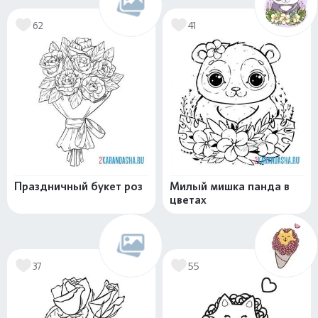
62
41
Праздничный букет роз
Милый мишка панда в
цветах
37
55