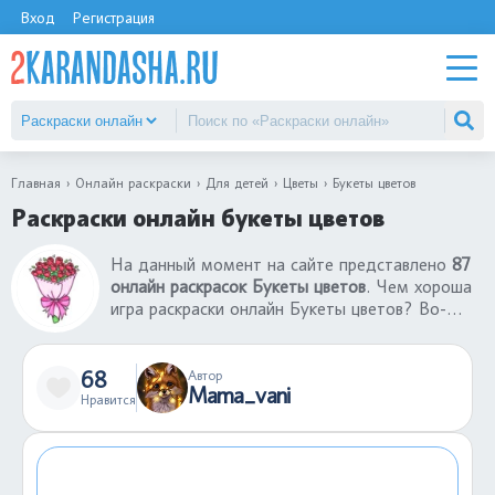
Вход
Регистрация
Главная
Онлайн раскраски
Для детей
Цветы
Букеты цветов
Раскраски онлайн букеты цветов
На данный момент на сайте представлено
87
онлайн раскрасок Букеты цветов
. Чем хороша
игра раскраски онлайн Букеты цветов? Во-
первых, все раскраски онлайн для детей
бесплатны. Во-вторых, чтобы раскрасить
раскраску не нужны бумаги, краски,
68
Автор
Mama_vani
фломастеры. В-третьих, играть в раскраски
Нравится
онлайн Букеты цветов можно даже на
телефоне в любом месте: в поезде или
автобусе, в очереди, в гостях.