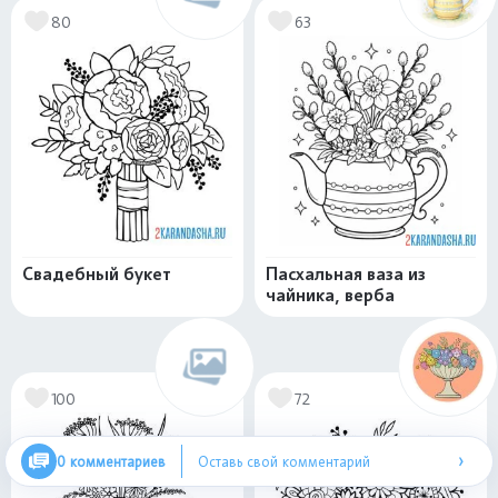
80
63
Свадебный букет
Пасхальная ваза из
чайника, верба
100
72
›
0 комментариев
Оставь свой комментарий