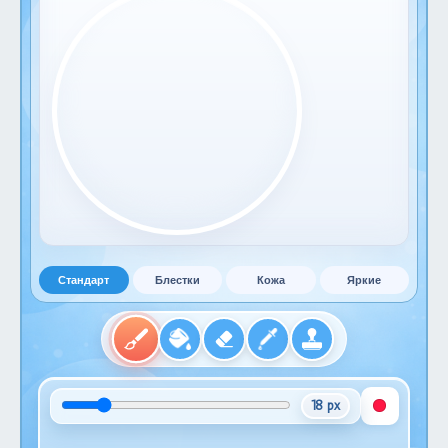
Стандарт
Блестки
Кожа
Яркие
18 px