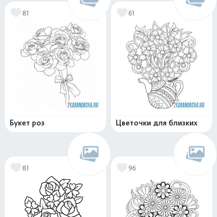
81
61
Букет роз
Цветочки для близких
81
96