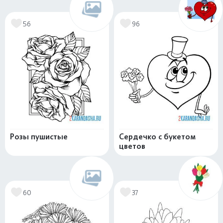
56
96
Розы пушистые
Сердечко с букетом
цветов
60
37