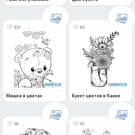
100
85
Мишка в цветах
Букет цветов в банке
38
45