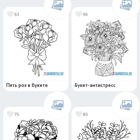
63
96
Пять роз в букете
Букет-антистресс
75
85