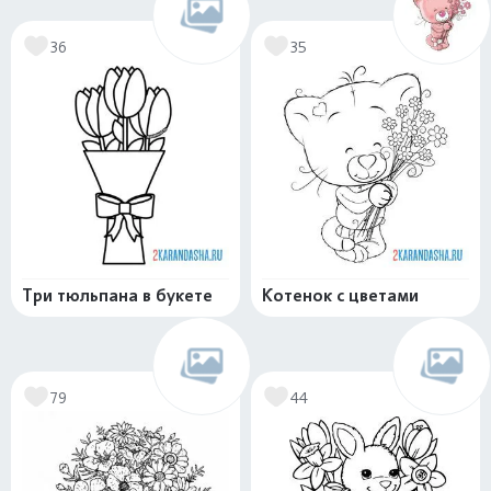
36
35
Три тюльпана в букете
Котенок с цветами
79
44