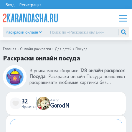
Вход
Регистрация
Главная
Онлайн раскраски
Для детей
Посуда
Раскраски онлайн посуда
В уникальном сборнике
128 онлайн раскрасок
Посуда
. Раскраски онлайн Посуда позволяют
раскрашивать любимые картинки без
использования принтера и красок. Раскраски
онлайн - отличный способ начать творить
здесь и сейчас. Большой выбор раскрасок
32
Автор
GorodN
онлайн Посуда понравятся детям любого
Нравится
возраста. Можно экспериментировать,
смешивая разные цвета, не боясь испортить
раскраску, ведь любое действие можно
отменить.