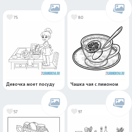
75
80
Девочка моет посуду
Чашка чая с лимоном
57
97