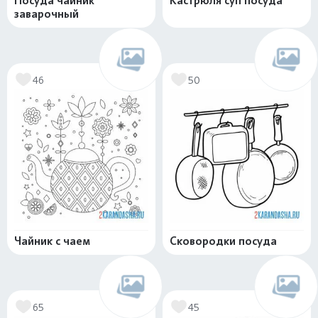
Посуда чайник
Кастрюля суп посуда
заварочный
46
50
Чайник с чаем
Сковородки посуда
65
45