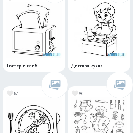
Тостер и хлеб
Детская кухня
67
90