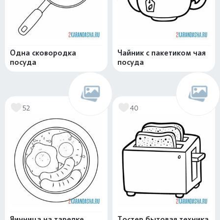
Одна сковородка
Чайник с пакетиком чая
посуда
посуда
52
40
Яичница на тарелке
Тостер бытовая техника