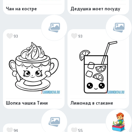
Чан на костре
Дедушка моет посуду
93
93
Шопка чашка Тини
Лимонад в стакане
94
55