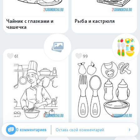
Чайник с глазками и
Рыба и кастрюля
чашечка
61
99
Повар готовит
Детская посуда
›
0 комментариев
Оставь свой комментарий