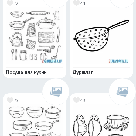
72
44
Посуда для кухни
Дуршлаг
76
43