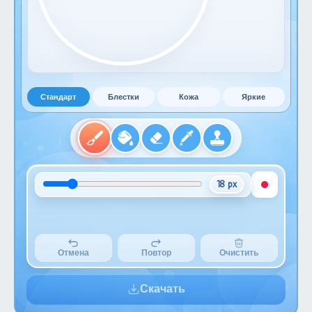
Стандарт
Блестки
Кожа
Яркие
18 px
Отмена
Повтор
Очистить
Скачать