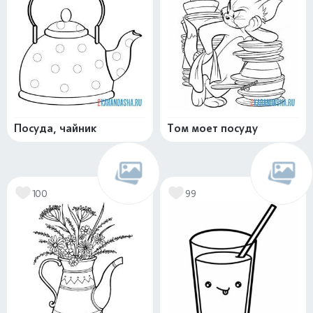
Посуда, чайник
Том моет посуду
100
99