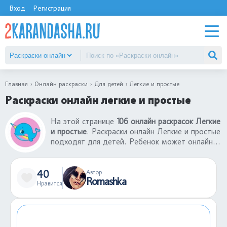
Вход
Регистрация
Главная
Онлайн раскраски
Для детей
Легкие и простые
Раскраски онлайн легкие и простые
На этой странице
106 онлайн раскрасок Легкие
и простые
. Раскраски онлайн Легкие и простые
подходят для детей. Ребенок может онлайн
раскрасить раскраски Легкие и простые
бесплатно со своему компьютера или
телефона. Такие игры в раскраски онлайн не
40
Автор
Romashka
только хорошее развлечение, но еще и
Нравится
развитие творческих навыков. С помощью
раскрасок онлайн Легкие и простые ребенок
может лучше понимать сочетание цветов, их
применение в том или ином участке картинки.