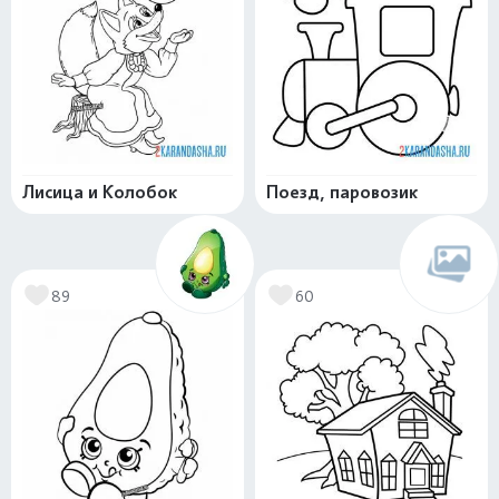
Лисица и Колобок
Поезд, паровозик
89
60