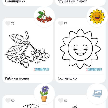
Смешарики
грушевый пирог
77
37
Рябина осень
Солнышко
52
87