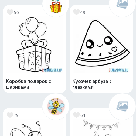
56
49
Коробка подарок с
Кусочек арбуза с
шариками
глазками
79
64