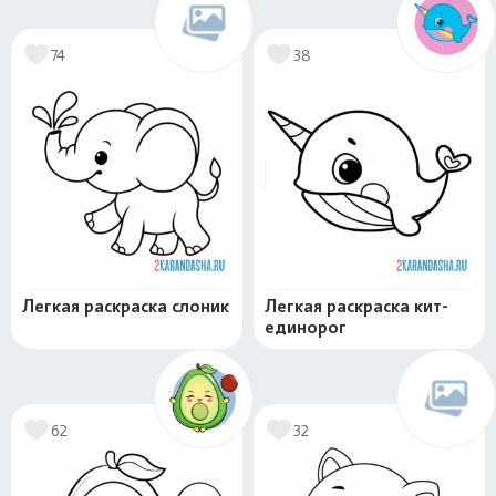
74
38
Легкая раскраска слоник
Легкая раскраска кит-
единорог
62
32