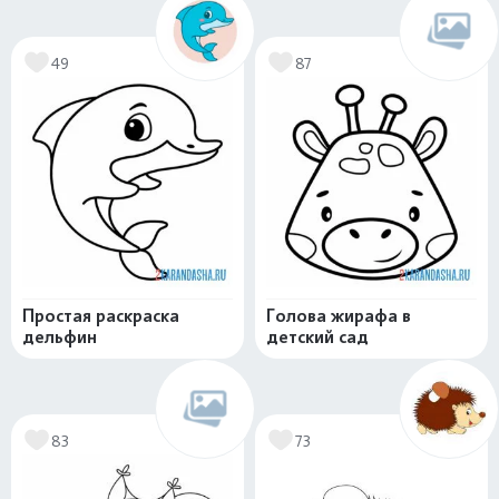
49
87
Простая раскраска
Голова жирафа в
дельфин
детский сад
83
73