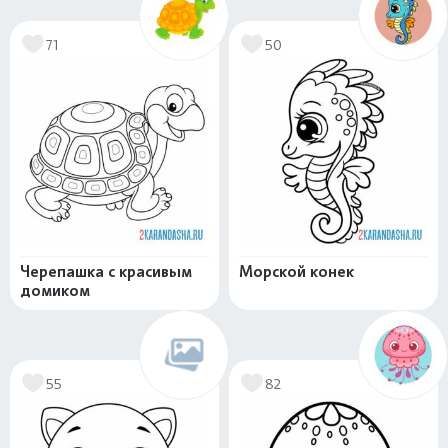
71
50
Черепашка с красивым
Морской конек
домиком
55
82