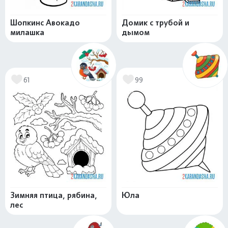
Шопкинс Авокадо
Домик с трубой и
милашка
дымом
61
99
Зимняя птица, рябина,
Юла
лес