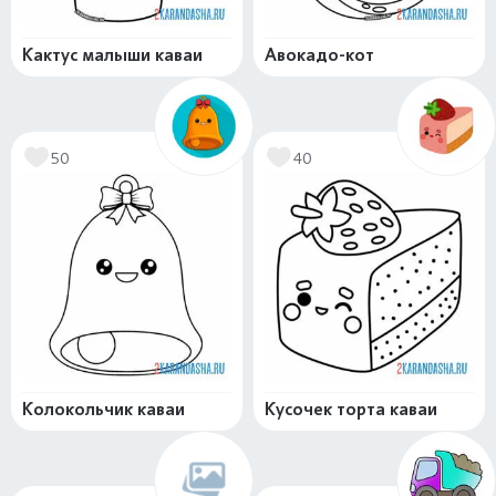
Кактус малыши каваи
Авокадо-кот
50
40
Колокольчик каваи
Кусочек торта каваи