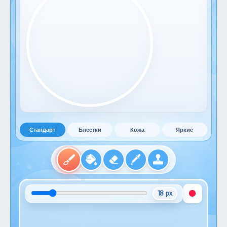
Стандарт
Блестки
Кожа
Яркие
18 px