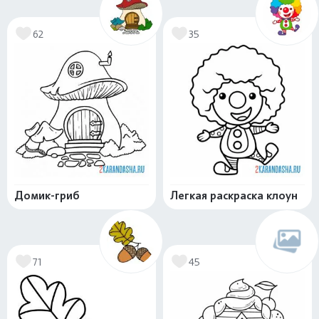
62
35
Домик-гриб
Легкая раскраска клоун
71
45