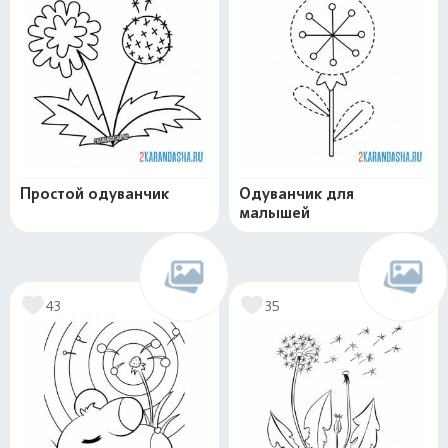
Простой одуванчик
Одуванчик для
малышей
43
35