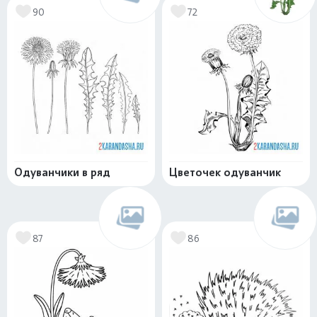
90
72
Одуванчики в ряд
Цветочек одуванчик
87
86