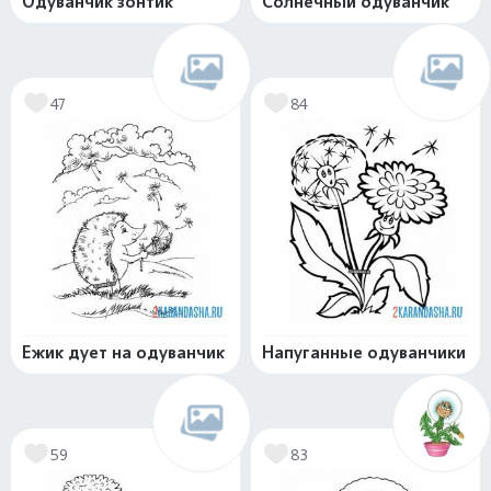
Одуванчик зонтик
Солнечный одуванчик
47
84
Ежик дует на одуванчик
Напуганные одуванчики
59
83