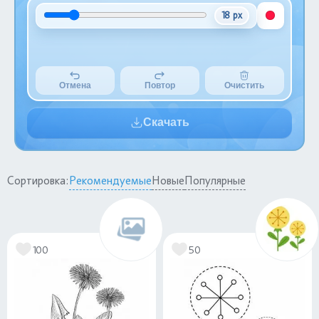
18 px
Отмена
Повтор
Очистить
Скачать
Сортировка:
Рекомендуемые
Новые
Популярные
100
50