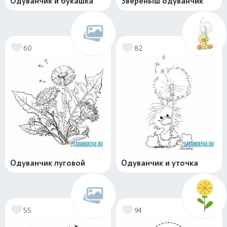
Одуванчик и букашка
Звереныш одуванчик
60
82
Одуванчик луговой
Одуванчик и уточка
55
94