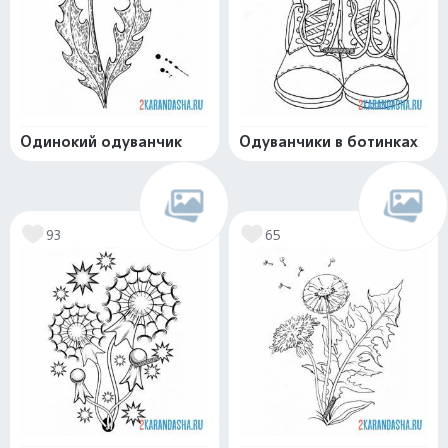
Одинокий одуванчик
Одуванчики в ботинках
93
65