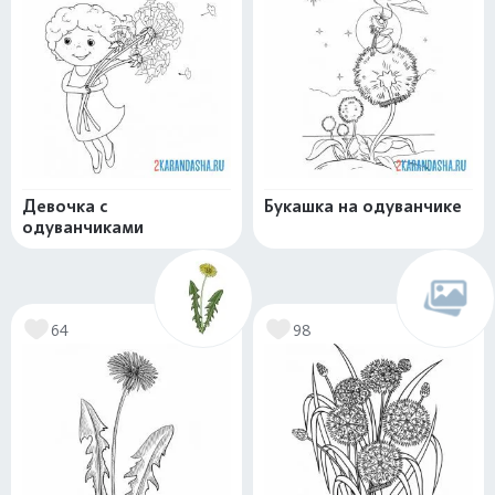
Девочка с
Букашка на одуванчике
одуванчиками
64
98