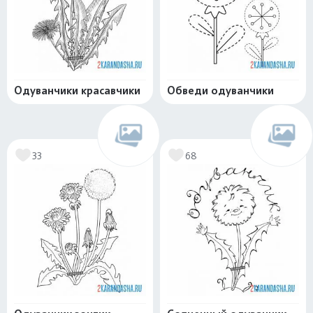
Одуванчики красавчики
Обведи одуванчики
33
68