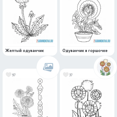
Желтый одуванчик
Одуванчик в горшочке
97
37