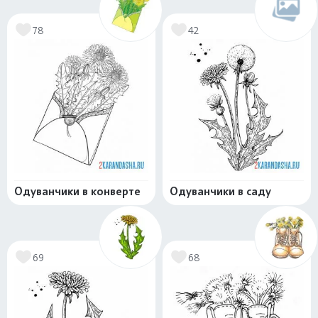
78
42
Одуванчики в конверте
Одуванчики в саду
69
68