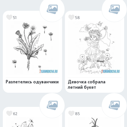
51
58
Разлетелись одуванчики
Девочка собрала
летний букет
62
85