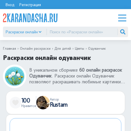
Вход
Регистрация
Главная
Онлайн раскраски
Для детей
Цветы
Одуванчик
Раскраски онлайн одуванчик
В уникальном сборнике
60 онлайн раскрасок
Одуванчик
. Раскраски онлайн Одуванчик
позволяют раскрашивать любимые картинки
без использования принтера и красок.
Раскраски онлайн - отличный способ начать
творить здесь и сейчас. Большой выбор
100
Автор
Rustam
раскрасок онлайн Одуванчик понравятся детям
Нравится
любого возраста. Можно экспериментировать,
смешивая разные цвета, не боясь испортить
раскраску, ведь любое действие можно
отменить.