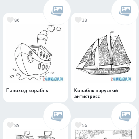
86
38
Пароход корабль
Корабль парусный
антистресс
89
56