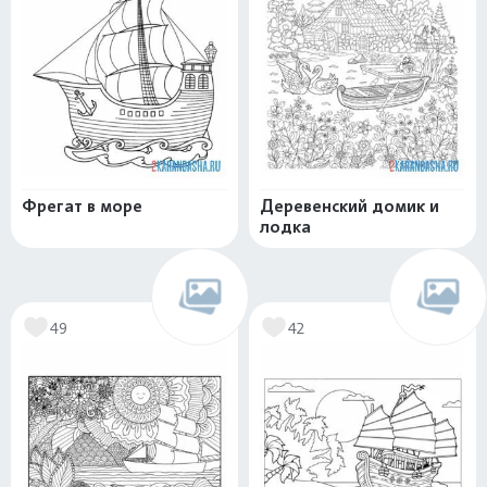
Фрегат в море
Деревенский домик и
лодка
49
42