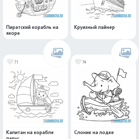
Пиратский корабль на
Круизный лайнер
якоре
71
74
Капитан на корабле
Слоник на лодке
парус