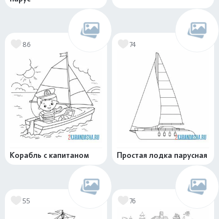
86
74
Корабль с капитаном
Простая лодка парусная
55
76