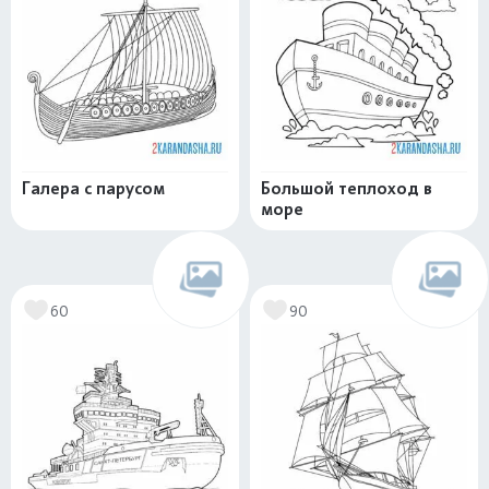
Галера с парусом
Большой теплоход в
море
60
90