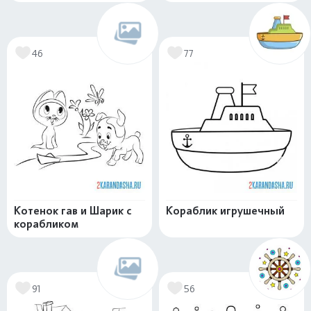
46
77
Котенок гав и Шарик с
Кораблик игрушечный
корабликом
91
56