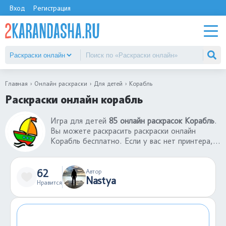
Вход
Регистрация
Главная
Онлайн раскраски
Для детей
Корабль
Раскраски онлайн корабль
Игра для детей
85 онлайн раскрасок Корабль
.
Вы можете раскрасить раскраски онлайн
Корабль бесплатно. Если у вас нет принтера,
то вы можете воспользоваться нашим
сервисом, где лучшие раскраски онлайн
Корабль. Можете отправить ссылку другу и
62
Автор
Nastya
вместе играть в раскраски-онлайн. В каталоге
Нравится
большой выбор раскрасок-онлайн для детей
разных возрастов.