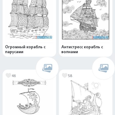
Огромный корабль с
Антистресс корабль с
парусами
волнами
46
58