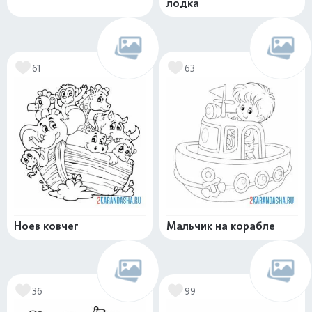
лодка
61
63
Ноев ковчег
Мальчик на корабле
36
99