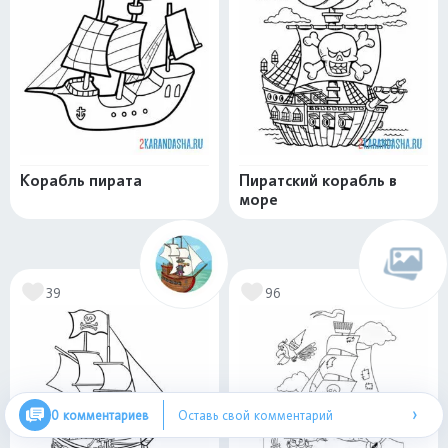
Корабль пирата
Пиратский корабль в
море
39
96
›
0 комментариев
Оставь свой комментарий