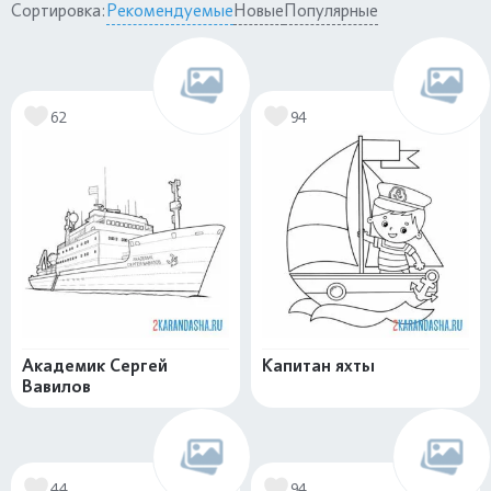
Сортировка:
Рекомендуемые
Новые
Популярные
62
94
Академик Сергей
Капитан яхты
Вавилов
44
94