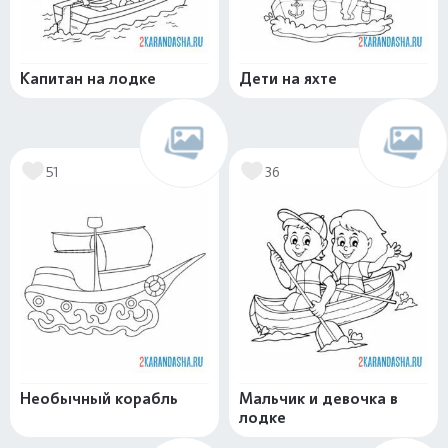
Капитан на лодке
Дети на яхте
51
36
Необычный корабль
Мальчик и девочка в
лодке