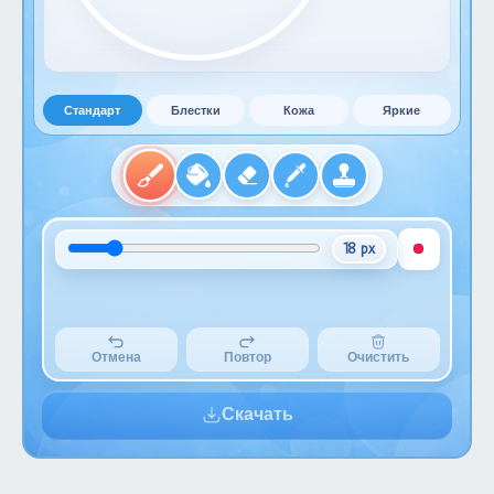
Стандарт
Блестки
Кожа
Яркие
18 px
Отмена
Повтор
Очистить
Скачать