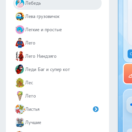
Лебедь
Лева грузовичок
Легкие и простые
Лего
С
Лего Ниндзяго
Леди Баг и супер кот
Лес
Лето
Листья
Лучшие