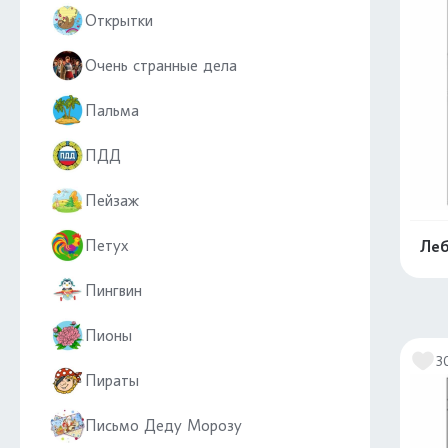
Открытки
Очень странные дела
Пальма
ПДД
Пейзаж
Петух
Леб
Пингвин
Пионы
3
Пираты
Письмо Деду Морозу