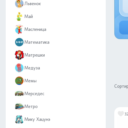
Львенок
Май
Масленица
Математика
Матрешки
Медуза
Мемы
Сортир
Мерседес
Метро
3
Мику Хацунэ