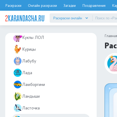
Кот Пушин
Раскраски
Онлайн раскраски
Загадки
Поздравления
Ка
Кран
Кузнечики
Главна
Куклы ЛОЛ
Рас
Курицы
Лабубу
Лада
Ламборгини
Ландыши
Ласточка