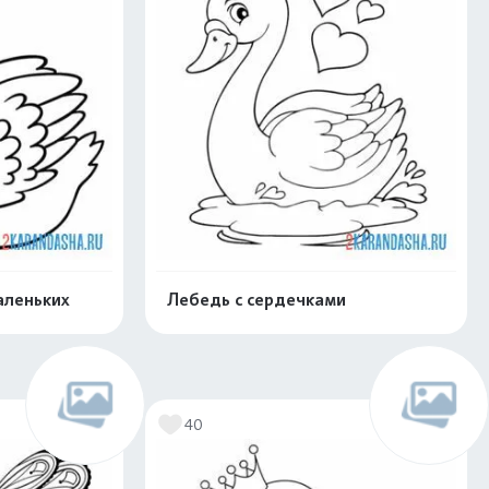
аленьких
Лебедь с сердечками
нлайн
Раскрасить онлайн
40