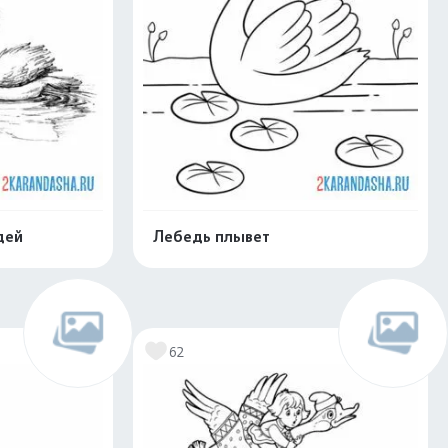
дей
Лебедь плывет
нлайн
Раскрасить онлайн
62