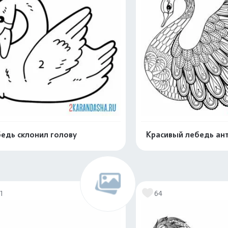
едь склонил голову
Красивый лебедь ант
Раскрасить онлайн
Раскрасить о
1
64