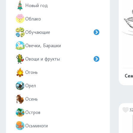
Новый год
Облако
Обучающие
Овечки, Барашки
Овощи и фрукты
Огонь
Сем
Орел
Осень
3
Остров
Осьминоги