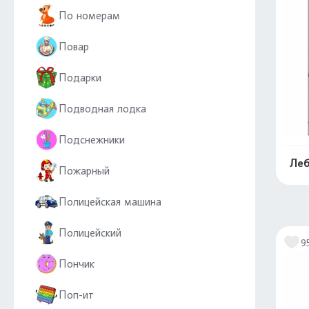
По номерам
Повар
Подарки
Подводная лодка
Подснежники
Леб
Пожарный
Полицейская машина
Полицейский
9
Пончик
Поп-ит