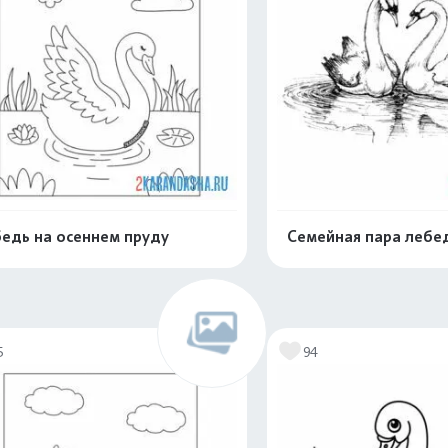
едь на осеннем пруду
Семейная пара лебе
Раскрасить онлайн
Раскрасить о
5
94