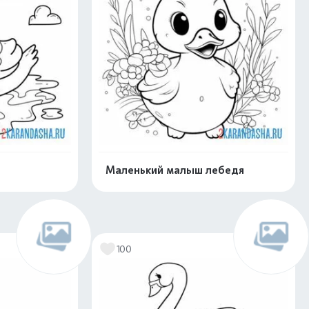
Маленький малыш лебедя
нлайн
Раскрасить онлайн
100