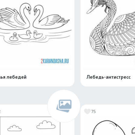
ья лебедей
Лебедь-антистресс
Раскрасить онлайн
Раскрасить о
2
75