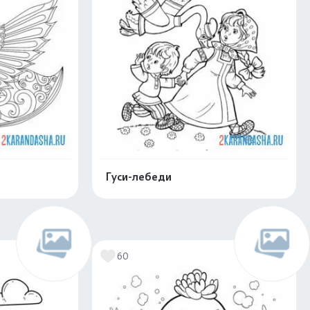
Гуси-лебеди
нлайн
Раскрасить онлайн
60