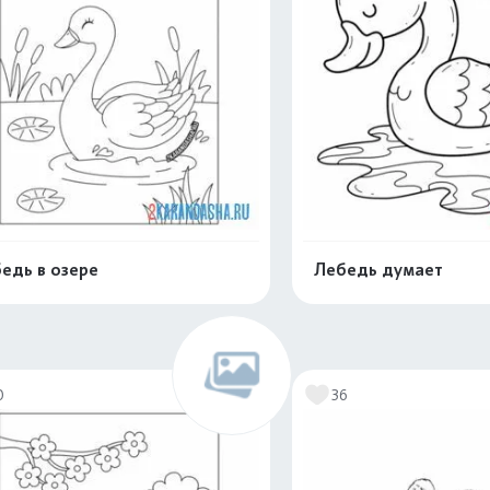
едь в озере
Лебедь думает
Раскрасить онлайн
Раскрасить о
0
36