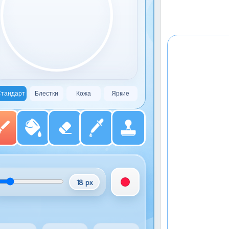
тандарт
Блестки
Кожа
Яркие
18 px