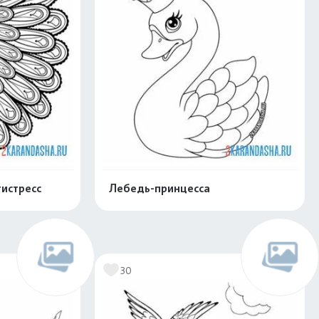
истресс
Лебедь-принцесса
нлайн
Раскрасить онлайн
30