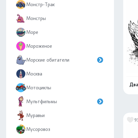
Монстр-Трак
Монстры
Море
Мороженое
Морские обитатели
Москва
Два
Мотоциклы
Мультфильмы
Муравьи
9
Мусоровоз