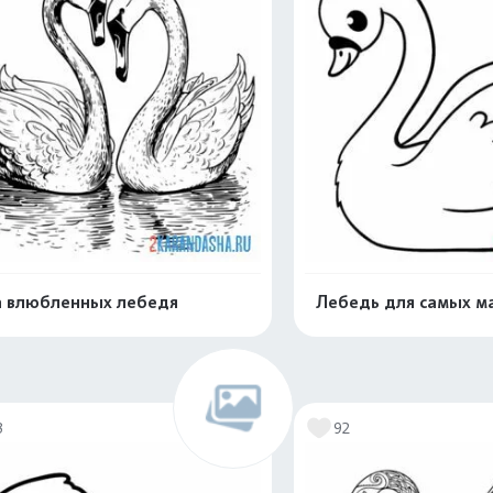
 влюбленных лебедя
Лебедь для самых м
Раскрасить онлайн
Раскрасить о
3
92