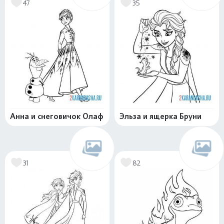
47
35
Анна и снеговичок Олаф
Эльза и ящерка Бруни
31
82