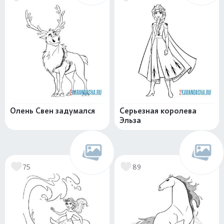
Олень Свен задумался
Серьезная королева
Эльза
75
89