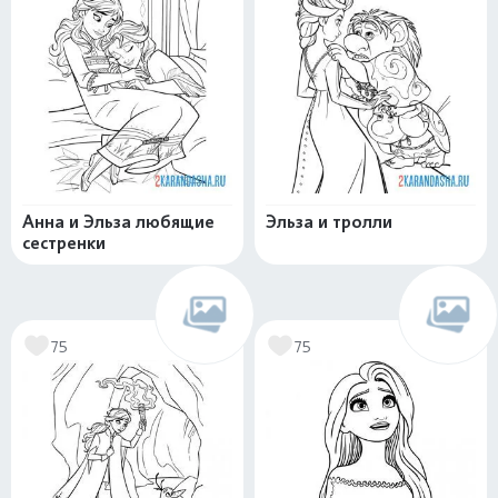
Анна и Эльза любящие
Эльза и тролли
сестренки
75
75