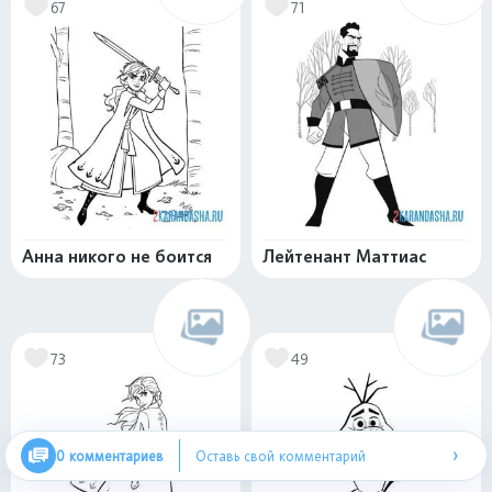
67
71
Анна никого не боится
Лейтенант Маттиас
73
49
›
0 комментариев
Оставь свой комментарий