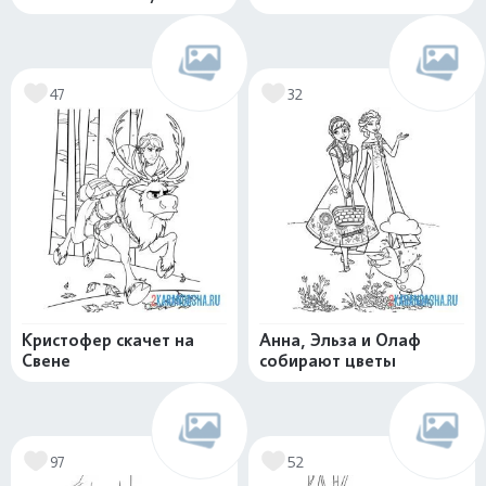
47
32
Кристофер скачет на
Анна, Эльза и Олаф
Свене
собирают цветы
97
52