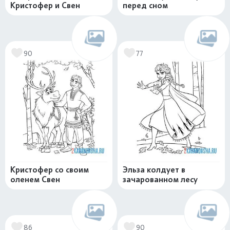
Кристофер и Свен
перед сном
90
77
Кристофер со своим
Эльза колдует в
оленем Свен
зачарованном лесу
86
90