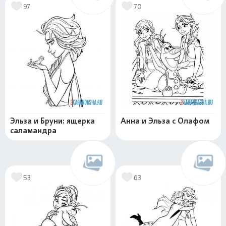
97
70
Эльза и Бруни: ящерка
Анна и Эльза с Олафом
саламандра
53
63