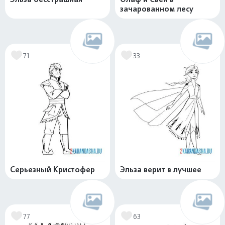
зачарованном лесу
71
33
Серьезный Кристофер
Эльза верит в лучшее
77
63