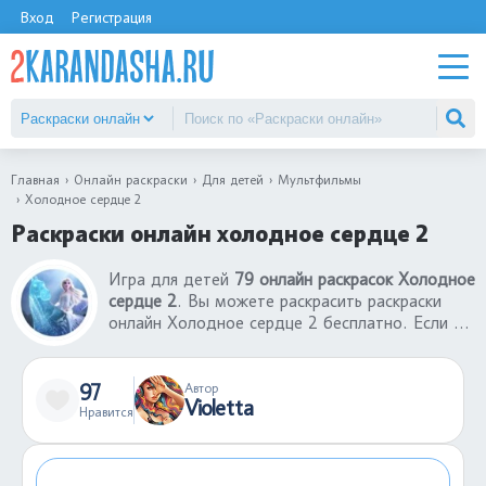
Вход
Регистрация
Главная
Онлайн раскраски
Для детей
Мультфильмы
Холодное сердце 2
Раскраски онлайн холодное сердце 2
Игра для детей
79 онлайн раскрасок Холодное
сердце 2
. Вы можете раскрасить раскраски
онлайн Холодное сердце 2 бесплатно. Если у
вас нет принтера, то вы можете
воспользоваться нашим сервисом, где лучшие
раскраски онлайн Холодное сердце 2. Можете
97
Автор
Violetta
отправить ссылку другу и вместе играть в
Нравится
раскраски-онлайн. В каталоге большой выбор
раскрасок-онлайн для детей разных возрастов.