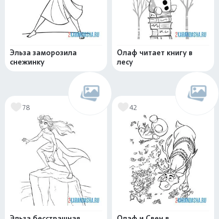
Эльза заморозила
Олаф читает книгу в
снежинку
лесу
78
42
Эльза бесстрашная
Олаф и Свен в