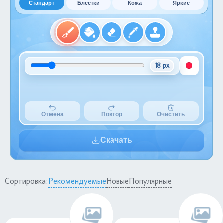
Стандарт
Блестки
Кожа
Яркие
18 px
Отмена
Повтор
Очистить
Скачать
Сортировка:
Рекомендуемые
Новые
Популярные