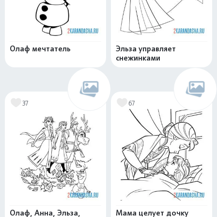
Олаф мечтатель
Эльза управляет
снежинками
37
67
Олаф, Анна, Эльза,
Мама целует дочку