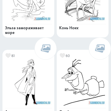
Эльза замораживает
Конь Нокк
море
81
60