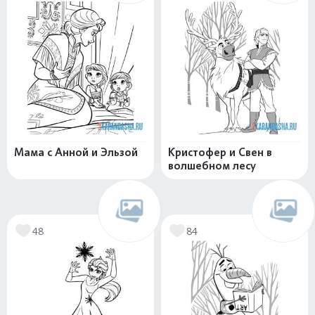
Мама с Анной и Эльзой
Кристофер и Свен в
волшебном лесу
48
84