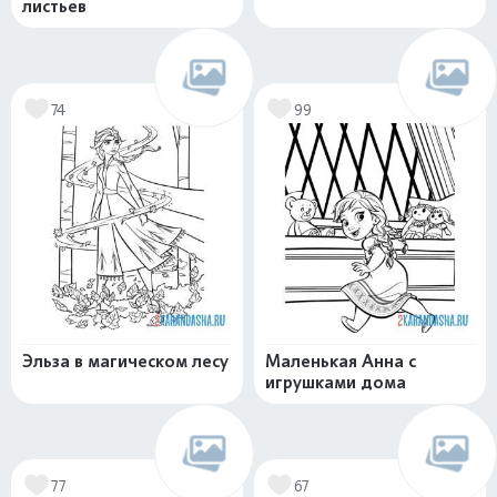
листьев
74
99
Эльза в магическом лесу
Маленькая Анна с
игрушками дома
77
67