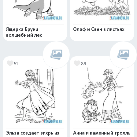
Ящерка Бруни
Олаф и Свен в листьях
волшебный лес
51
89
Эльза создает вихрь из
Анна и каменный тролль