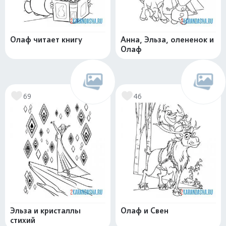
Олаф читает книгу
Анна, Эльза, олененок и
Олаф
69
46
Эльза и кристаллы
Олаф и Свен
стихий