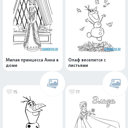
Милая принцесса Анна в
Олаф веселится с
доме
листьями
75
77