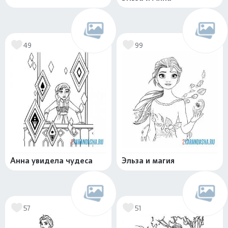
49
99
Анна увидела чудеса
Эльза и магия
57
51