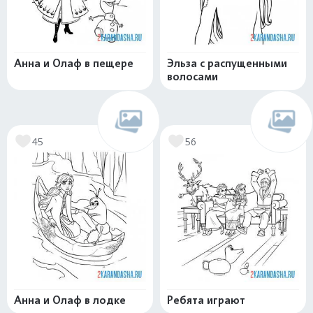
Анна и Олаф в пещере
Эльза с распущенными
волосами
45
56
Анна и Олаф в лодке
Ребята играют