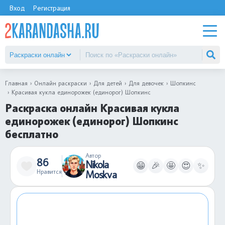
Вход
Регистрация
Главная
Онлайн раскраски
Для детей
Для девочек
Шопкинс
Красивая кукла единорожек (единорог) Шопкинс
Раскраска онлайн Красивая кукла
единорожек (единорог) Шопкинс
бесплатно
Автор
86
Nikola
😁
🎉
🤩
😍
✨
Нравится
Moskva