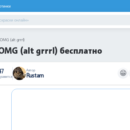
ртинки
MG (alt grrrl)
MG (alt grrrl) бесплатно
47
Автор
😁
Rustam
равится