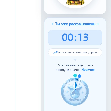
+ Ты уже раскрашиваешь +
0
0
:
1
4
Это меньше на 99%, чем у других
Раскрашивай еще 5 мин
и получи значок
Новичок