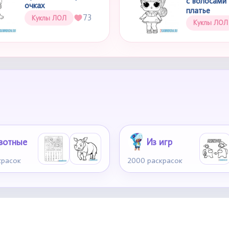
с волосами 
очках
платье
73
Куклы ЛОЛ
Куклы ЛОЛ
вотные
Из игр
красок
2000 раскрасок