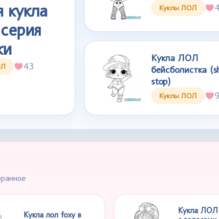
 кукла
Куклы ЛОЛ
серия
ки
Кукла ЛОЛ
43
ОЛ
бейсболистка (s
stop)
Куклы ЛОЛ
бранное
Кукла ЛОЛ 
Кукла лол foxy в