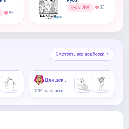
и в
Руби
85
Куклы ЛОЛ
65
Смотреть все подборки
Для девочек
1894 раскраски