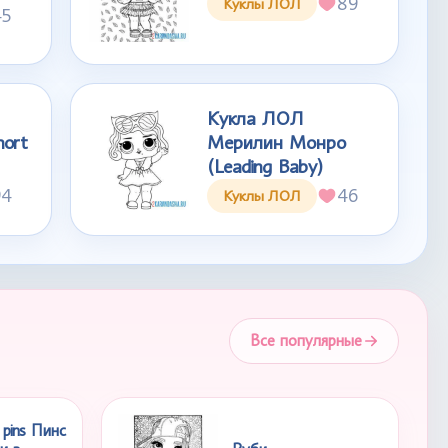
89
Куклы ЛОЛ
45
Кукла ЛОЛ
hort
Мерилин Монро
(Leading Baby)
94
46
Куклы ЛОЛ
Все популярные
pins Пинс