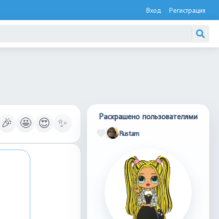
Вход
Регистрация
Раскрашено пользователями
🎉
🤩
😍
✨
Rustam