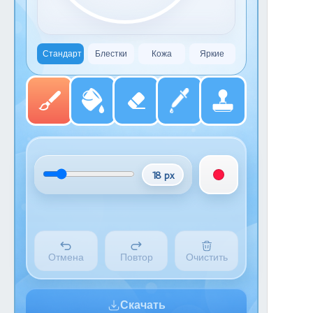
Стандарт
Блестки
Кожа
Яркие
18 px
Отмена
Повтор
Очистить
Скачать