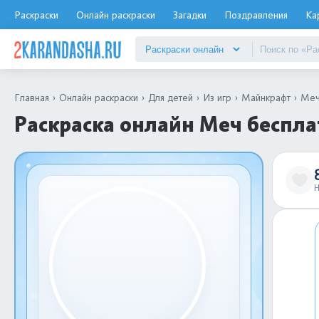
Раскраски
Онлайн раскраски
Загадки
Поздравления
Ка
Главная
Онлайн раскраски
Для детей
Из игр
Майнкрафт
Ме
Раскраска онлайн Меч беспла
Н