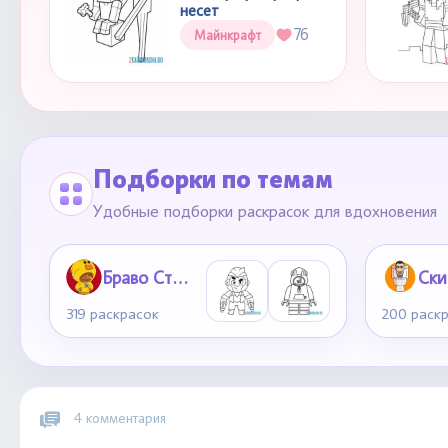
несет
76
Майнкрафт
Подборки по темам
Удобные подборки раскрасок для вдохновения
Браво Старс
319 раскрасок
200 раск
4 комментария