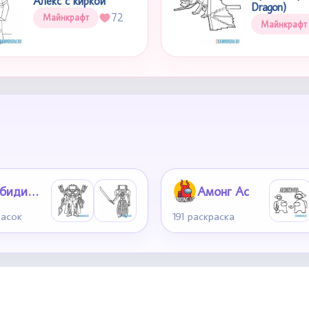
Алекс с киркой
Dragon)
72
Майнкрафт
Майнкрафт
Скибиди туалет
Амонг Ас
расок
191 раскраска