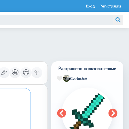
Вход
Регистрация
Раскрашено пользователями
🎉
🤩
😍
✨
Cvetochek