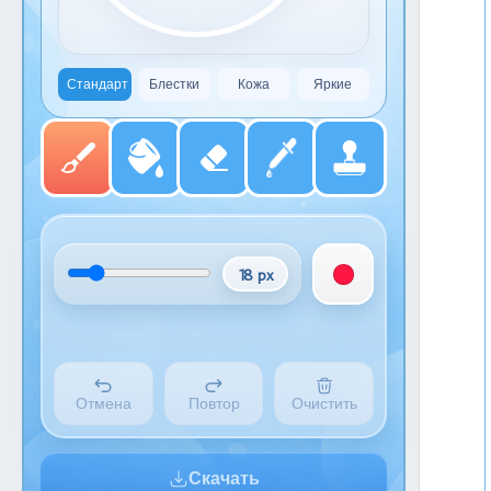
Стандарт
Блестки
Кожа
Яркие
18 px
Отмена
Повтор
Очистить
Скачать