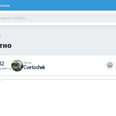
ртинки
ч
тно
82
Автор
😁
Cvetochek
равится