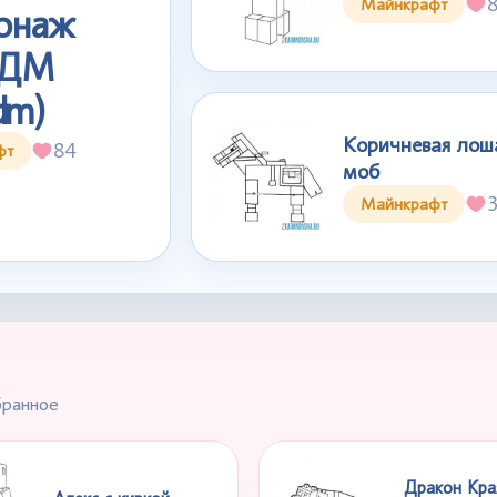
Майнкрафт
онаж
ТДМ
dm)
Коричневая лош
84
фт
моб
Майнкрафт
бранное
Дракон Края