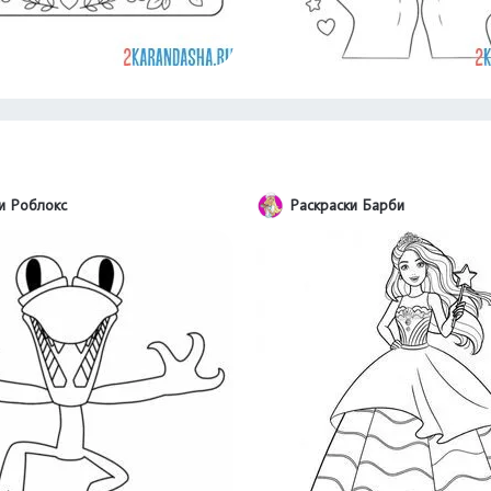
и Роблокс
Раскраски Барби