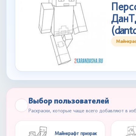
Перс
Дан
(dant
Майнкра
Выбор пользователей
Раскраски, которые чаще всего добавляют в из
Майнкрафт призрак