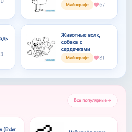
80
67
Майнкрафт
Животные волк,
адь
собака с
сердечками
33
81
Майнкрафт
Все популярные
 (Ender