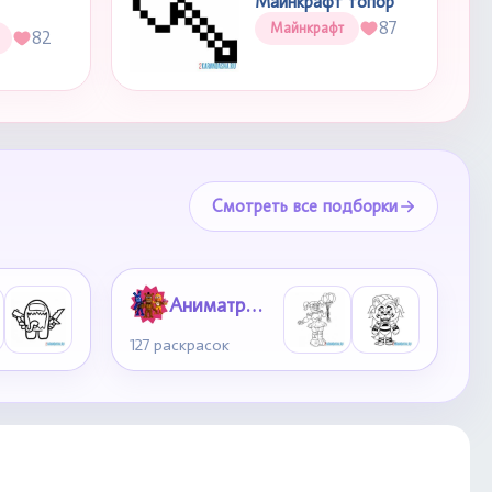
Майнкрафт топор
87
Майнкрафт
82
Смотреть все подборки
Аниматроники
127 раскрасок