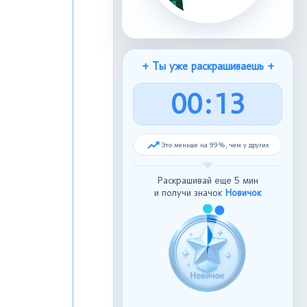
+ Ты уже раскрашиваешь +
0
0
:
1
4
Это меньше на 99%, чем у других
Раскрашивай еще 5 мин
и получи значок
Новичок